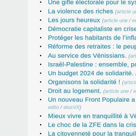
Une gifle électorale pour le sy
La violence des riches
(
article 
Les jours heureux
(
article une
/
e
Démocratie capitaliste en cris
Protéger les habitants de l’infl
Réforme des retraites : le peup
Au service des Vénissians.
(
ar
Israël-Palestine : ensemble, pou
Un budget 2024 de solidarité.
Organisons la solidarité !
(
artic
Droit au logement.
(
article une
/
e
Un nouveau Front Populaire a
edito
/
elusVX
)
Mieux vivre en tranquillité à V
Le choc de la ZFE dans la cris
La citoyenneté pour la tranquil