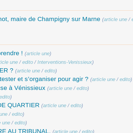
not, maire de Champigny sur Marne
(
article une
/
prendre !
(
article une
)
ticle une
/
edito
/
Interventions-Venissieux
)
ER ?
(
article une
/
edito
)
ester et s’organiser pour agir ?
(
article une
/
edito
)
se à Vénissieux
(
article une
/
edito
)
edito
)
DE QUARTIER
(
article une
/
edito
)
 une
/
edito
)
e une
/
edito
)
RE AU TRIBUNAL.
(
article une
/
edito
)