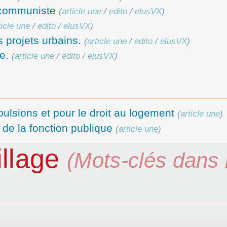
 communiste
(
article une
/
edito
/
elusVX
)
ticle une
/
edito
/
elusVX
)
 projets urbains.
(
article une
/
edito
/
elusVX
)
e.
(
article une
/
edito
/
elusVX
)
lsions et pour le droit au logement
(
article une
)
 de la fonction publique
(
article une
)
illage
(Mots-clés dans 