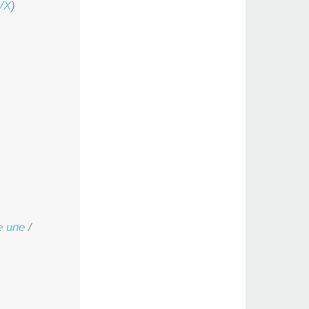
VX
)
le une
/