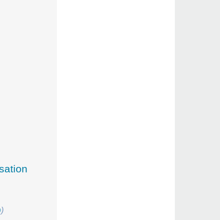
sation
o
)