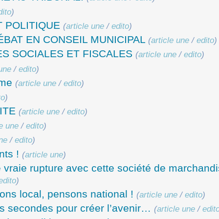
dito
)
 POLITIQUE
(
article une
/
edito
)
BAT EN CONSEIL MUNICIPAL
(
article une
/
edito
)
ES SOCIALES ET FISCALES
(
article une
/
edito
)
 une
/
edito
)
sme
(
article une
/
edito
)
to
)
ITE
(
article une
/
edito
)
le une
/
edito
)
une
/
edito
)
ts !
(
article une
)
vraie rupture avec cette société de marchandi
edito
)
ns local, pensons national !
(
article une
/
edito
)
 secondes pour créer l’avenir…
(
article une
/
edit