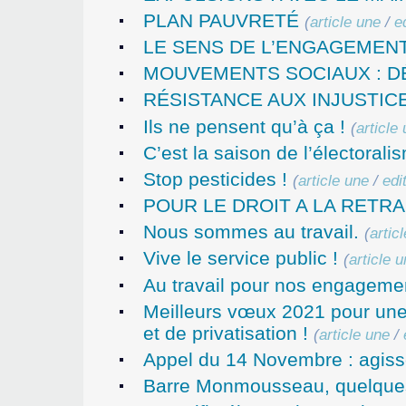
PLAN PAUVRETÉ
(
article une
/
e
LE SENS DE L’ENGAGEMENT
MOUVEMENTS SOCIAUX : DÉ
RÉSISTANCE AUX INJUSTIC
Ils ne pensent qu’à ça !
(
article
C’est la saison de l’électorali
Stop pesticides !
(
article une
/
edi
POUR LE DROIT A LA RETRA
Nous sommes au travail.
(
artic
Vive le service public !
(
article 
Au travail pour nos engagemen
Meilleurs vœux 2021 pour une 
et de privatisation !
(
article une
/
Appel du 14 Novembre : agisso
Barre Monmousseau, quelques