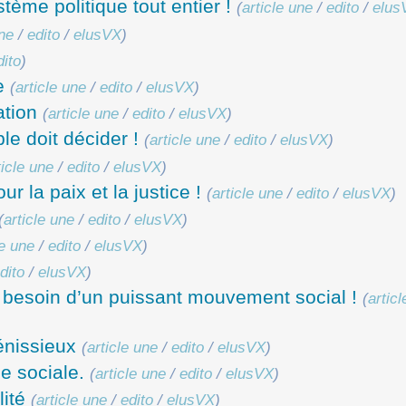
stème politique tout entier !
(
article une
/
edito
/
elus
une
/
edito
/
elusVX
)
dito
)
e
(
article une
/
edito
/
elusVX
)
ation
(
article une
/
edito
/
elusVX
)
le doit décider !
(
article une
/
edito
/
elusVX
)
ticle une
/
edito
/
elusVX
)
r la paix et la justice !
(
article une
/
edito
/
elusVX
)
(
article une
/
edito
/
elusVX
)
le une
/
edito
/
elusVX
)
dito
/
elusVX
)
 besoin d’un puissant mouvement social !
(
artic
énissieux
(
article une
/
edito
/
elusVX
)
e sociale.
(
article une
/
edito
/
elusVX
)
lité
(
article une
/
edito
/
elusVX
)