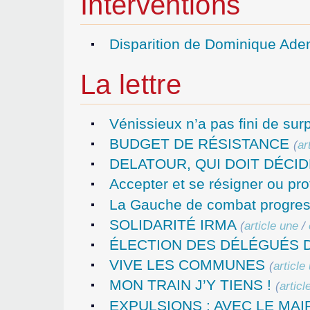
Interventions
Disparition de Dominique Ade
La lettre
Vénissieux n’a pas fini de sur
BUDGET DE RÉSISTANCE
(
ar
DELATOUR, QUI DOIT DÉCID
Accepter et se résigner ou prot
La Gauche de combat progres
SOLIDARITÉ IRMA
(
article une
/
ÉLECTION DES DÉLÉGUÉS 
VIVE LES COMMUNES
(
article
MON TRAIN J’Y TIENS !
(
articl
EXPULSIONS : AVEC LE MAI