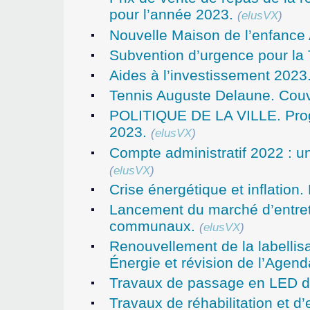
pour l’année 2023.
(
elusVX
)
Nouvelle Maison de l’enfance 
Subvention d’urgence pour la T
Aides à l’investissement 2023
Tennis Auguste Delaune. Couver
POLITIQUE DE LA VILLE. Prog
2023.
(
elusVX
)
Compte administratif 2022 : u
(
elusVX
)
Crise énergétique et inflation
Lancement du marché d’entret
communaux.
(
elusVX
)
Renouvellement de la labellisa
Énergie et révision de l’Agenda
Travaux de passage en LED de
Travaux de réhabilitation et d’