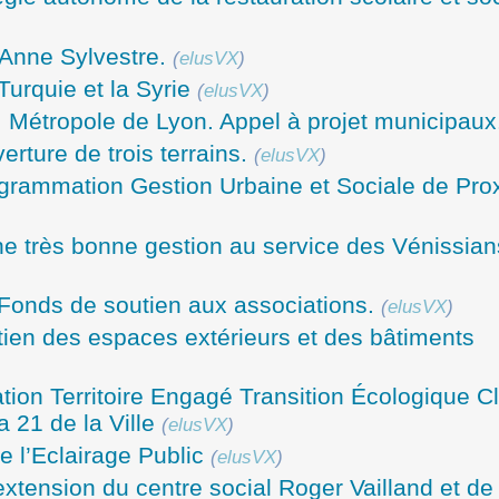
Anne Sylvestre.
(
elusVX
)
urquie et la Syrie
(
elusVX
)
. Métropole de Lyon. Appel à projet municipaux
ture de trois terrains.
(
elusVX
)
rammation Gestion Urbaine et Sociale de Prox
ne très bonne gestion au service des Vénissian
. Fonds de soutien aux associations.
(
elusVX
)
ien des espaces extérieurs et des bâtiments
tion Territoire Engagé Transition Écologique Cl
 21 de la Ville
(
elusVX
)
 l’Eclairage Public
(
elusVX
)
extension du centre social Roger Vailland et de 