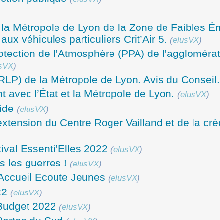
 la Métropole de Lyon de la Zone de Faibles É
 aux véhicules particuliers Crit’Air 5.
(
elusVX
)
rotection de l’Atmosphère (PPA) de l’agglomérat
usVX
)
(RLP) de la Métropole de Lyon. Avis du Conseil.
 avec l’État et la Métropole de Lyon.
(
elusVX
)
ide
(
elusVX
)
’extension du Centre Roger Vailland et de la cr
ival Essenti’Elles 2022
(
elusVX
)
s les guerres !
(
elusVX
)
t Accueil Ecoute Jeunes
(
elusVX
)
22
(
elusVX
)
 Budget 2022
(
elusVX
)