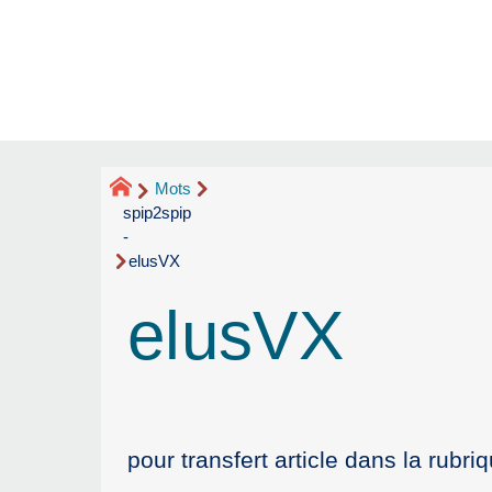
Mots
spip2spip
-
elusVX
elusVX
pour transfert article dans la rubri