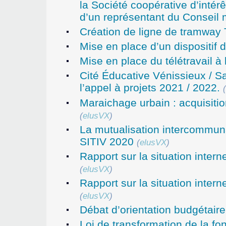
la Société coopérative d’inté
d’un représentant du Conseil 
Création de ligne de tramway 
Mise en place d’un dispositif 
Mise en place du télétravail à 
Cité Éducative Vénissieux / Sai
l’appel à projets 2021 / 2022.
(
Maraichage urbain : acquisition
(
elusVX
)
La mutualisation intercommunal
SITIV 2020
(
elusVX
)
Rapport sur la situation inter
(
elusVX
)
Rapport sur la situation inter
(
elusVX
)
Débat d’orientation budgétair
Loi de transformation de la fo