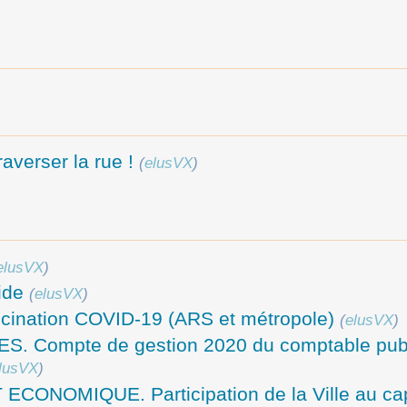
raverser la rue !
(
elusVX
)
elusVX
)
ide
(
elusVX
)
cination COVID-19 (ARS et métropole)
(
elusVX
)
. Compte de gestion 2020 du comptable publ
lusVX
)
ONOMIQUE. Participation de la Ville au cap