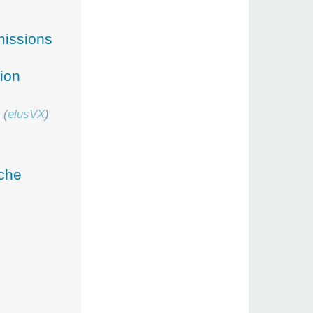
missions
ion
(
elusVX
)
èche