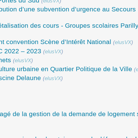
 Portes du Sud
(
elusVX
)
ribution d’une subvention d’urgence au Secours
alisation des cours - Groupes scolaires Parilly
t convention Scène d’Intérêt National
(
elusVX
)
C 2022 – 2023
(
elusVX
)
hets
(
elusVX
)
culture urbaine en Quartier Politique de la Ville
(
iscine Delaune
(
elusVX
)
agé de la gestion de la demande de logement s