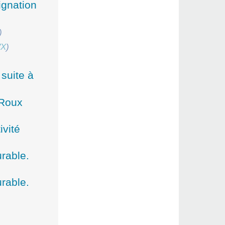
ignation
)
VX
)
 suite à
 Roux
ivité
urable.
urable.