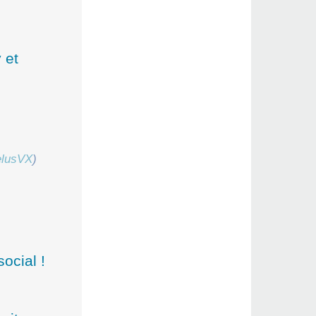
 et
elusVX
)
ocial !