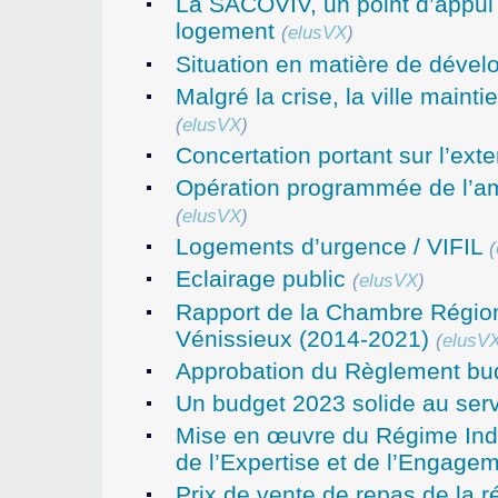
La SACOVIV, un point d’appui 
logement
(
elusVX
)
Situation en matière de déve
Malgré la crise, la ville main
(
elusVX
)
Concertation portant sur l’ext
Opération programmée de l’amé
(
elusVX
)
Logements d’urgence / VIFIL
(
Eclairage public
(
elusVX
)
Rapport de la Chambre Régio
Vénissieux (2014-2021)
(
elusV
Approbation du Règlement bud
Un budget 2023 solide au ser
Mise en œuvre du Régime Inde
de l’Expertise et de l’Engage
Prix de vente de repas de la r