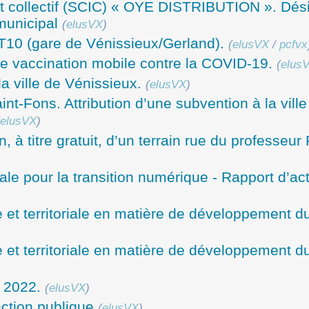
rêt collectif (SCIC) « OYE DISTRIBUTION ». Dés
municipal
(
elusVX
)
T10 (gare de Vénissieux/Gerland).
(
elusVX
/
pcfvx
de vaccination mobile contre la COVID-19.
(
elus
la ville de Vénissieux.
(
elusVX
)
nt-Fons. Attribution d’une subvention à la ville
elusVX
)
, à titre gratuit, d’un terrain rue du professeur
e pour la transition numérique - Rapport d’act
ne et territoriale en matière de développement d
ne et territoriale en matière de développement d
e 2022.
(
elusVX
)
nction publique
(
elusVX
)