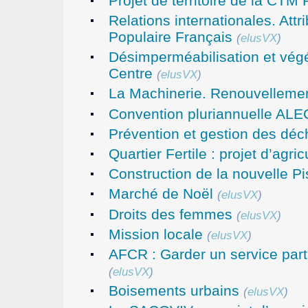
Projet de territoire de la CTM
Relations internationales. Att
Populaire Français
(
elusVX
)
Désimperméabilisation et végét
Centre
(
elusVX
)
La Machinerie. Renouvellemen
Convention pluriannuelle ALE
Prévention et gestion des déc
Quartier Fertile : projet d’agri
Construction de la nouvelle P
Marché de Noël
(
elusVX
)
Droits des femmes
(
elusVX
)
Mission locale
(
elusVX
)
AFCR : Garder un service part
(
elusVX
)
Boisements urbains
(
elusVX
)