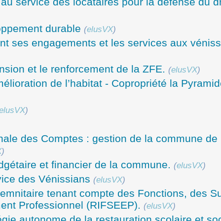
au service des locataires pour la défense du dr
loppement durable
(
elusVX
)
tient ses engagements et les services aux véniss
ension et le renforcement de la ZFE.
(
elusVX
)
lioration de l’habitat - Copropriété la Pyrami
elusVX
)
nale des Comptes : gestion de la commune de
X
)
gétaire et financier de la commune.
(
elusVX
)
vice des Vénissians
(
elusVX
)
mnitaire tenant compte des Fonctions, des Su
ment Professionnel (RIFSEEP).
(
elusVX
)
égie autonome de la restauration scolaire et so