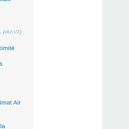
.
(
elusVX
)
imité
s
imat Air
la