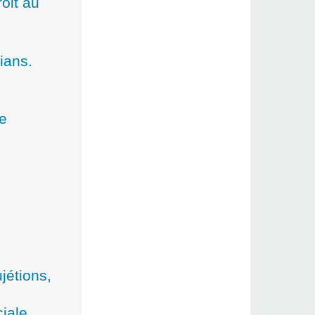
oit au
ians.
de
jétions,
ciale