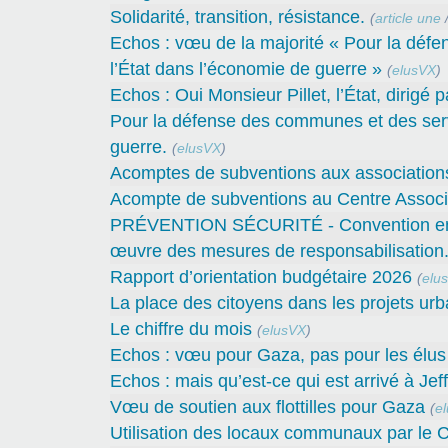
Solidarité, transition, résistance.
(
article une
Echos : vœu de la majorité « Pour la défe
l’État dans l’économie de guerre »
(
elusVX
)
Echos : Oui Monsieur Pillet, l’État, dirigé 
Pour la défense des communes et des servi
guerre.
(
elusVX
)
Acomptes de subventions aux associations 
Acompte de subventions au Centre Associa
PRÉVENTION SÉCURITÉ - Convention entre 
œuvre des mesures de responsabilisation
Rapport d’orientation budgétaire 2026
(
elu
La place des citoyens dans les projets urb
Le chiffre du mois
(
elusVX
)
Echos : vœu pour Gaza, pas pour les élus 
Echos : mais qu’est-ce qui est arrivé à Jef
Vœu de soutien aux flottilles pour Gaza
(
e
Utilisation des locaux communaux par le C