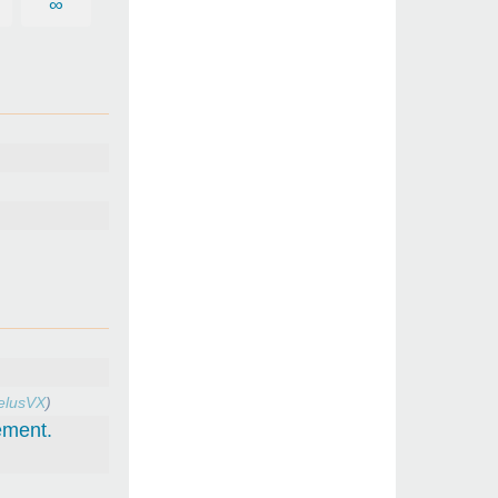
∞
elusVX
)
ement.