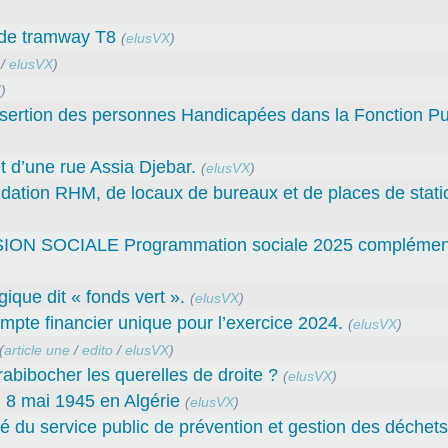
t de tramway T8
(
elusVX
)
/
elusVX
)
X
)
sertion des personnes Handicapées dans la Fonction Pu
 d’une rue Assia Djebar.
(
elusVX
)
fondation RHM, de locaux de bureaux et de places de sta
SOCIALE Programmation sociale 2025 complément
gique dit « fonds vert ».
(
elusVX
)
e financier unique pour l’exercice 2024.
(
elusVX
)
(
article une
/
edito
/
elusVX
)
abibocher les querelles de droite ?
(
elusVX
)
 8 mai 1945 en Algérie
(
elusVX
)
ité du service public de prévention et gestion des déche