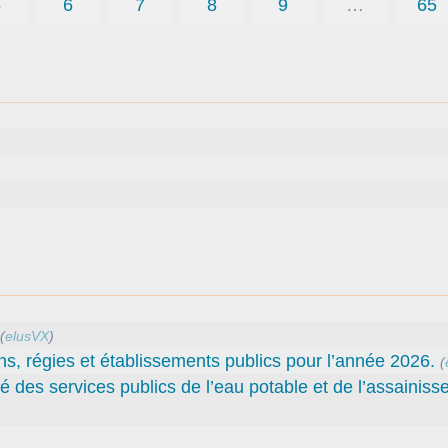
5
6
7
8
9
…
65
(
elusVX
)
ns, régies et établissements publics pour l’année 2026.
(
té des services publics de l’eau potable et de l’assainiss