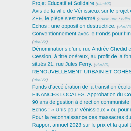
Projet Educatif et Solidaire
(
elusVX
)
Avis de la ville de Vénissieux sur le proje
ZFE, le piège s’est refermé
(
article une
/
edito
Echos : une opposition destructrice.
(
elusV
Conventionnement avec le Fonds pour l’In
(
elusVX
)
Dénominations d’une rue Andrée Chedid et
Cession, à titre onéreux, au profit de la 
situés 21, rue Jules Ferry.
(
elusVX
)
RENOUVELLEMENT URBAIN ET COHÉSION 
(
elusVX
)
Fonds d’accélération de la transition écolo
FINANCES LOCALES. Approbation du Compt
90 ans de gestion à direction communiste
Echos : « Unis pour Vénissieux » ou pour r
Pour la reconnaissance des massacres du
Rapport annuel 2023 sur le prix et la qual