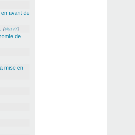
e en avant de
…
(
elusVX
)
onomie de
la mise en