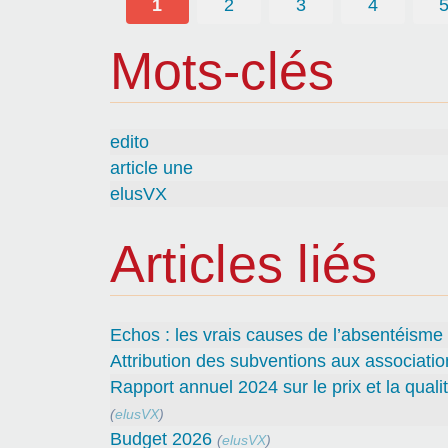
1
2
3
4
Mots-clés
edito
article une
elusVX
Articles liés
Echos : les vrais causes de l’absentéisme
Attribution des subventions aux associatio
Rapport annuel 2024 sur le prix et la quali
(
elusVX
)
Budget 2026
(
elusVX
)