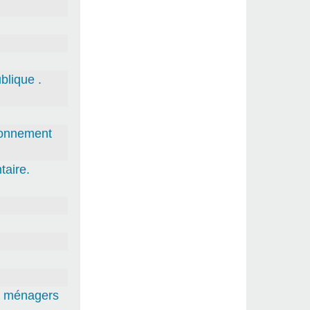
blique .
tionnement
aire.
ts ménagers