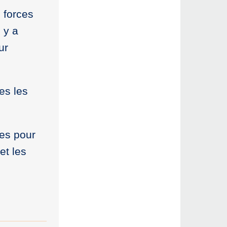
s forces
 y a
ur
es les
res pour
et les