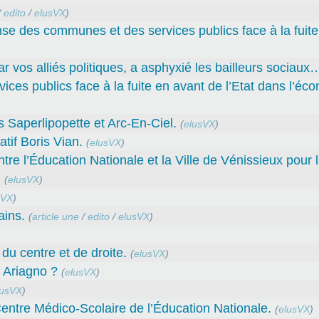
/
edito
/
elusVX
)
nse des communes et des services publics face à la fuit
par vos alliés politiques, a asphyxié les bailleurs sociaux
ces publics face à la fuite en avant de l’Etat dans l’éc
Saperlipopette et Arc-En-Ciel.
(
elusVX
)
tif Boris Vian.
(
elusVX
)
l’Éducation Nationale et la Ville de Vénissieux pour 
.
(
elusVX
)
sVX
)
ains.
(
article une
/
edito
/
elusVX
)
du centre et de droite.
(
elusVX
)
f Ariagno ?
(
elusVX
)
lusVX
)
entre Médico-Scolaire de l’Éducation Nationale.
(
elusVX
)