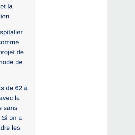
et la
ion.
spitalier
s comme
projet de
a mode de
ts de 62 à
 avec la
ce sans
 Si on a
ndre les