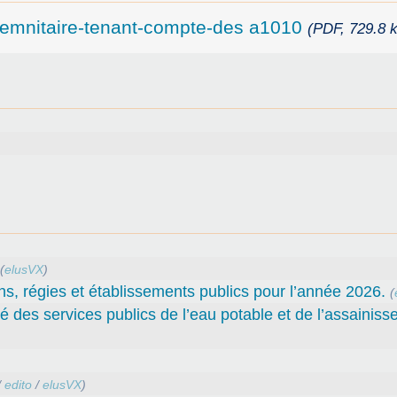
emnitaire-tenant-compte-des a1010
(PDF, 729.8 k
(
elusVX
)
ns, régies et établissements publics pour l’année 2026.
(
té des services publics de l’eau potable et de l’assainiss
/
edito
/
elusVX
)