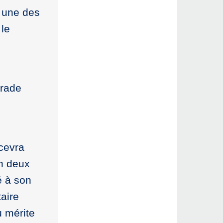
s une des
 le
grade
cevra
en deux
é à son
aire
u mérite