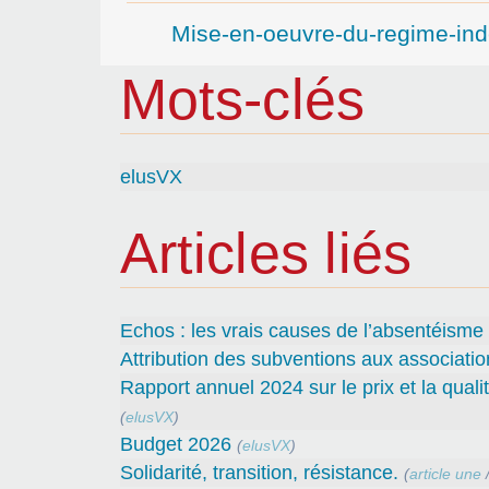
Mise-en-oeuvre-du-regime-ind
Mots-clés
elusVX
Articles liés
Echos : les vrais causes de l’absentéisme
Attribution des subventions aux associatio
Rapport annuel 2024 sur le prix et la quali
(
elusVX
)
Budget 2026
(
elusVX
)
Solidarité, transition, résistance.
(
article une