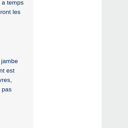
t a temps
ront les
e jambe
nt est
vres,
e pas