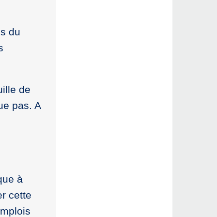
us du
s
ille de
ue pas. A
que à
r cette
emplois