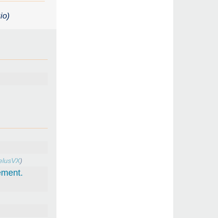
io)
elusVX
)
ement.