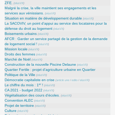
ZFE.
(
elusVX
)
Malgré la crise, la ville maintient ses engagements et les
services aux vénissians.
(
elusVX
)
Situation en matière de développement durable
(
elusVX
)
La SACOVIV, un point d’appui au service des locataires pour la
défense du droit au logement
(
elusVX
)
Boisements urbains
(
elusVX
)
AFCR : Garder un service partagé de la gestion de la demande
de logement social !
(
elusVX
)
Mission locale
(
elusVX
)
Droits des femmes
(
elusVX
)
Marché de Noël
(
elusVX
)
Construction de la nouvelle Piscine Delaune
(
elusVX
)
Quartier Fertile : projet d’agriculture urbaine en Quartier
Politique de la Ville
(
elusVX
)
Démocratie capitaliste en crise
(
article une
/
edito
/
elusVX
)
er
Le chiffre du mois : 1
!
(
elusVX
)
CA 2021 - budget 2022
(
elusVX
)
Végétalisation des cours d’écoles.
(
elusVX
)
Convention ALEC
(
elusVX
)
Projet de territoire
(
elusVX
)
Culture
(
elusVX
)