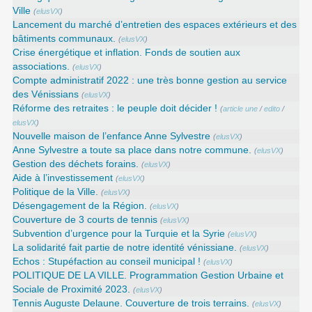
Ville
(
elusVX
)
Lancement du marché d’entretien des espaces extérieurs et des
bâtiments communaux.
(
elusVX
)
Crise énergétique et inflation. Fonds de soutien aux
associations.
(
elusVX
)
Compte administratif 2022 : une très bonne gestion au service
des Vénissians
(
elusVX
)
Réforme des retraites : le peuple doit décider !
(
article une
/
edito
/
elusVX
)
Nouvelle maison de l’enfance Anne Sylvestre
(
elusVX
)
Anne Sylvestre a toute sa place dans notre commune.
(
elusVX
)
Gestion des déchets forains.
(
elusVX
)
Aide à l’investissement
(
elusVX
)
Politique de la Ville.
(
elusVX
)
Désengagement de la Région.
(
elusVX
)
Couverture de 3 courts de tennis
(
elusVX
)
Subvention d’urgence pour la Turquie et la Syrie
(
elusVX
)
La solidarité fait partie de notre identité vénissiane.
(
elusVX
)
Echos : Stupéfaction au conseil municipal !
(
elusVX
)
POLITIQUE DE LA VILLE. Programmation Gestion Urbaine et
Sociale de Proximité 2023.
(
elusVX
)
Tennis Auguste Delaune. Couverture de trois terrains.
(
elusVX
)