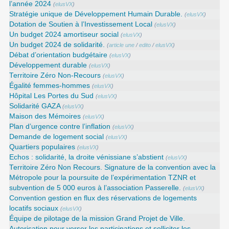
l’année 2024
(
elusVX
)
Stratégie unique de Développement Humain Durable.
(
elusVX
)
Dotation de Soutien à l’Investissement Local
(
elusVX
)
Un budget 2024 amortiseur social
(
elusVX
)
Un budget 2024 de solidarité.
(
article une
/
edito
/
elusVX
)
Débat d’orientation budgétaire
(
elusVX
)
Développement durable
(
elusVX
)
Territoire Zéro Non-Recours
(
elusVX
)
Égalité femmes-hommes
(
elusVX
)
Hôpital Les Portes du Sud
(
elusVX
)
Solidarité GAZA
(
elusVX
)
Maison des Mémoires
(
elusVX
)
Plan d’urgence contre l’inflation
(
elusVX
)
Demande de logement social
(
elusVX
)
Quartiers populaires
(
elusVX
)
Echos : solidarité, la droite vénissiane s’abstient
(
elusVX
)
Territoire Zéro Non Recours. Signature de la convention avec la
Métropole pour la poursuite de l’expérimentation TZNR et
subvention de 5 000 euros à l’association Passerelle.
(
elusVX
)
Convention gestion en flux des réservations de logements
locatifs sociaux
(
elusVX
)
Équipe de pilotage de la mission Grand Projet de Ville.
Autorisation pour verser les participations et solliciter les