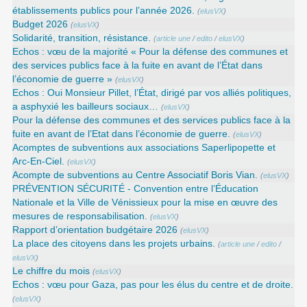
établissements publics pour l’année 2026.
(
elusVX
)
Budget 2026
(
elusVX
)
Solidarité, transition, résistance.
(
article une
/
edito
/
elusVX
)
Echos : vœu de la majorité « Pour la défense des communes et
des services publics face à la fuite en avant de l’État dans
l’économie de guerre »
(
elusVX
)
Echos : Oui Monsieur Pillet, l’État, dirigé par vos alliés politiques,
a asphyxié les bailleurs sociaux…
(
elusVX
)
Pour la défense des communes et des services publics face à la
fuite en avant de l’Etat dans l’économie de guerre.
(
elusVX
)
Acomptes de subventions aux associations Saperlipopette et
Arc-En-Ciel.
(
elusVX
)
Acompte de subventions au Centre Associatif Boris Vian.
(
elusVX
)
PRÉVENTION SÉCURITÉ - Convention entre l’Éducation
Nationale et la Ville de Vénissieux pour la mise en œuvre des
mesures de responsabilisation.
(
elusVX
)
Rapport d’orientation budgétaire 2026
(
elusVX
)
La place des citoyens dans les projets urbains.
(
article une
/
edito
/
elusVX
)
Le chiffre du mois
(
elusVX
)
Echos : vœu pour Gaza, pas pour les élus du centre et de droite.
(
elusVX
)