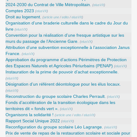
2024-2030 du Contrat de Ville Métropolitain.
(
elusVX
)
Comptes 2023
(
elusVX
)
Droit au logement.
(
article une
/
edito
/
elusVX
)
Organisation d’une braderie culturelle dans le cadre du Jour du
livre
(
elusVX
)
Convention pour la réalisation d’une fresque artistique sur les
murs du passage de l’Ancienne Gare.
(
elusVX
)
Attribution d’une subvention exceptionnelle à l’association Janus
France.
(
elusVX
)
Approbation du programme d’actions Périmètres de Protection
des Espaces Naturels et Agricoles Périurbains (PENAP)
(
elusVX
)
Instauration de la prime de pouvoir d’achat exceptionnelle.
(
elusVX
)
Désignation d’un référent déontologue pour les élus locaux.
(
elusVX
)
Reconstruction du groupe scolaire Charles Perrault.
(
elusVX
)
Fonds d’accélération de la transition écologique dans les
territoires dit « fonds vert ».
(
elusVX
)
Organisons la solidarité !
(
article une
/
edito
/
elusVX
)
Rapport Social Unique 2022
(
elusVX
)
Reconfiguration du groupe scolaire Léo Lagrange.
(
elusVX
)
Prix de vente de repas de la restauration scolaire et sociale pour