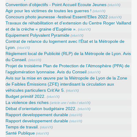
Convention d’objectifs - Point Accueil Ecoute Jeunes
(
elusVX
)
Agir pour les victimes de toutes les guerres !
(
elusVX
)
Concours photo jeunesse -festival Essenti’Elles 2022
(
elusVX
)
Travaux de réhabilitation et d’extension du Centre Roger Vailland
et de la crèche « graine d’Eugénie ».
(
elusVX
)
Equipement Polyvalent Pyramide
(
elusVX
)
Contrat de relance du logement avec l’État et la Métropole de
Lyon.
(
elusVX
)
Règlement local de Publicité (RLP) de la Métropole de Lyon. Avis
du Conseil.
(
elusVX
)
Projet de troisième Plan de Protection de l’Atmosphère (PPA) de
l’agglomération lyonnaise. Avis du Conseil
(
elusVX
)
Avis sur la mise en œuvre par la Métropole de Lyon de la Zone
de Faibles Émissions (ZFE) interdisant la circulation aux
véhicules particuliers Crit’Air 5.
(
elusVX
)
Budget primitif 2022.
(
elusVX
)
La violence des riches
(
article une
/
edito
/
elusVX
)
Débat d’orientation budgétaire 2022.
(
elusVX
)
Rapport developpement durable
(
elusVX
)
Rapport developpement durable
(
elusVX
)
Temps de travail.
(
elusVX
)
Santé Publique
(
elusVX
)