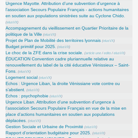
Urgence Mayotte. Attribution d’une subvention d’urgence à
l’association Secours Populaire Français - actions humanitaires
en soutien aux populations sinistrées suite au Cyclone Chido.
(
elusVX
)
Accompagnement du vieillissement en Quartier Prioritaire de la
politique de la Ville
(
elusVX
)
Projet de Plan de Mobilité des territoires lyonnais
(
elusVX
)
Budget primitif pour 2025.
(
elusVX
)
Le choc de la ZFE dans la crise sociale.
(
article une
/
edito
/
elusVX
)
ÉDUCATION Convention cadre pluriannuelle relative au
renouvellement du label de la cité éducative Vénissieux – Saint-
Fons.
(
elusVX
)
Logement social
(
elusVX
)
Echos : Urgence Liban, la droite Vénissiane vote contre ou
s’abstient.
(
elusVX
)
Echos : psychophobie
(
elusVX
)
Urgence Liban. Attribution d’une subvention d’urgence à
l’association Secours Populaire Français en vue de la mise en
place d’actions humanitaires en soutien aux populations
déplacées.
(
elusVX
)
Gestion Sociale et Urbaine de Proximité
(
elusVX
)
Rapport d’orientation budgétaire pour 2025.
(
elusVX
)