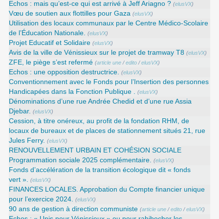
Echos : mais qu’est-ce qui est arrivé à Jeff Ariagno ?
(
elusVX
)
Vœu de soutien aux flottilles pour Gaza
(
elusVX
)
Utilisation des locaux communaux par le Centre Médico-Scolaire
de l’Éducation Nationale.
(
elusVX
)
Projet Educatif et Solidaire
(
elusVX
)
Avis de la ville de Vénissieux sur le projet de tramway T8
(
elusVX
)
ZFE, le piège s’est refermé
(
article une
/
edito
/
elusVX
)
Echos : une opposition destructrice.
(
elusVX
)
Conventionnement avec le Fonds pour l’Insertion des personnes
Handicapées dans la Fonction Publique .
(
elusVX
)
Dénominations d’une rue Andrée Chedid et d’une rue Assia
Djebar.
(
elusVX
)
Cession, à titre onéreux, au profit de la fondation RHM, de
locaux de bureaux et de places de stationnement situés 21, rue
Jules Ferry.
(
elusVX
)
RENOUVELLEMENT URBAIN ET COHÉSION SOCIALE
Programmation sociale 2025 complémentaire.
(
elusVX
)
Fonds d’accélération de la transition écologique dit « fonds
vert ».
(
elusVX
)
FINANCES LOCALES. Approbation du Compte financier unique
pour l’exercice 2024.
(
elusVX
)
90 ans de gestion à direction communiste
(
article une
/
edito
/
elusVX
)
Echos : « Unis pour Vénissieux » ou pour rabibocher les