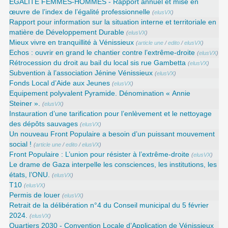
EGALITE FEMMES-HOMMES - Rapport annuel et mise en
œuvre de l’index de l’égalité professionnelle
(
elusVX
)
Rapport pour information sur la situation interne et territoriale en
matière de Développement Durable
(
elusVX
)
Mieux vivre en tranquillité à Vénissieux
(
article une
/
edito
/
elusVX
)
Echos : ouvrir en grand le chantier contre l’extrême-droite
(
elusVX
)
Rétrocession du droit au bail du local sis rue Gambetta
(
elusVX
)
Subvention à l’association Jénine Vénissieux
(
elusVX
)
Fonds Local d’Aide aux Jeunes
(
elusVX
)
Equipement polyvalent Pyramide. Dénomination « Annie
Steiner ».
(
elusVX
)
Instauration d’une tarification pour l’enlèvement et le nettoyage
des dépôts sauvages
(
elusVX
)
Un nouveau Front Populaire a besoin d’un puissant mouvement
social !
(
article une
/
edito
/
elusVX
)
Front Populaire : L’union pour résister à l’extrême-droite
(
elusVX
)
Le drame de Gaza interpelle les consciences, les institutions, les
états, l’ONU.
(
elusVX
)
T10
(
elusVX
)
Permis de louer
(
elusVX
)
Retrait de la délibération n°4 du Conseil municipal du 5 février
2024.
(
elusVX
)
Quartiers 2030 - Convention Locale d’Application de Vénissieux