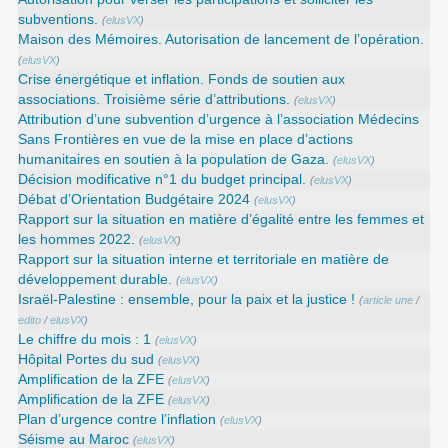
subventions.
(
elusVX
)
Maison des Mémoires. Autorisation de lancement de l’opération.
(
elusVX
)
Crise énergétique et inflation. Fonds de soutien aux
associations. Troisième série d’attributions.
(
elusVX
)
Attribution d’une subvention d’urgence à l’association Médecins
Sans Frontières en vue de la mise en place d’actions
humanitaires en soutien à la population de Gaza.
(
elusVX
)
Décision modificative n°1 du budget principal.
(
elusVX
)
Débat d’Orientation Budgétaire 2024
(
elusVX
)
Rapport sur la situation en matière d’égalité entre les femmes et
les hommes 2022.
(
elusVX
)
Rapport sur la situation interne et territoriale en matière de
développement durable.
(
elusVX
)
Israël-Palestine : ensemble, pour la paix et la justice !
(
article une
/
edito
/
elusVX
)
Le chiffre du mois : 1
(
elusVX
)
Hôpital Portes du sud
(
elusVX
)
Amplification de la ZFE
(
elusVX
)
Amplification de la ZFE
(
elusVX
)
Plan d’urgence contre l’inflation
(
elusVX
)
Séisme au Maroc
(
elusVX
)