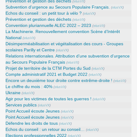
Prévention et gestion des déchets
(
elusVX
)
Subvention d’urgence au Secours Populaire Français.
(
elusVX
)
Echos du conseil : un petit tour à vélo ?
(
elusVX
)
Prévention et gestion des déchets
(
elusVX
)
Convention pluriannuelle ALEC 2022 – 2023
(
elusVX
)
La Machinerie. Renouvellement convention Scène d’Intérêt
National
(
elusVX
)
Désimperméabilisation et végétalisation des cours - Groupes
scolaires Parilly et Centre
(
elusVX
)
Relations internationales. Attribution d’une subvention d’urgence
au Secours Populaire Français
(
elusVX
)
Projet de territoire de la CTM Portes du Sud
(
elusVX
)
Compte administratif 2021 et Budget 2022
(
elusVX
)
Encore un deuxième tour droite contre extrême-droite !
(
elusVX
)
Le chiffre du mois : 40%
(
elusVX
)
Ukraine
(
elusVX
)
Agir pour les victimes de toutes les guerres !
(
elusVX
)
Services publics
(
elusVX
)
Point Accueil écoute Jeunes
(
elusVX
)
Point Accueil écoute Jeunes
(
elusVX
)
Défendre les droits de tous
(
elusVX
)
Echos du conseil : un retour au conseil…
(
elusVX
)
Elections professionnelles 2022
(
elusVX
)