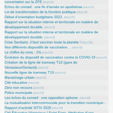
concertation sur la ZFE
(
elusVX
)
Echos du conseil : une fin d’année en apothéose
(
elusVX
)
Loi de transformation de la fonction publique
(
elusVX
)
Débat d’orientation budgétaire 2022.
(
elusVX
)
Rapport sur la situation interne et territoriale en matière de
développement durable.
(
elusVX
)
Rapport sur la situation interne et territoriale en matière de
développement durable.
(
elusVX
)
Crise Sanitaire, il faut vacciner toute la planète !
(
elusVX
)
Nos différents dispositifs de vaccination…
(
elusVX
)
Le chiffre du mois : 1%
(
elusVX
)
Évolution du dispositif de vaccination contre la COVID-19
(
elusVX
)
Création de la ligne de tramway T10 (gare de
Vénissieux/Gerland)
(
elusVX
)
Nouvelle ligne de tramway T10
(
elusVX
)
Maraichage urbain
(
elusVX
)
Cité éducative
(
elusVX
)
Zéro non recours
(
elusVX
)
Police municipale
(
elusVX
)
Les échos du conseil : une opposition aphone.
(
elusVX
)
La mutualisation intercommunale pour la transition numérique -
Rapport d’activité SITIV 2020
(
elusVX
)
Cité Éducative Vénissieux / Saint-Fons. Attribution d’une