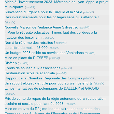
Aides à l’investissement 2023. Métropole de Lyon. Appel à projet
municipaux.
(
elusVX
)
Subvention d’urgence pour la Turquie et la Syrie
(
elusVX
)
Des investissements pour les collèges sans plus attendre !
(
elusVX
)
Nouvelle Maison de l’enfance Anne Sylvestre.
(
elusVX
)
« Pour la réussite éducative, il nous faut des collèges à la
hauteur des besoins ! »
(
elusVX
)
Non à la réforme des retraites !
(
elusVX
)
Le chiffre du mois : 45 000
(
elusVX
)
Un budget 2023 solide au service des Vénissians
(
elusVX
)
Mise en place du RIFSEEP
(
elusVX
)
Risfeep
(
elusVX
)
Fonds de soutien aux associations
(
elusVX
)
Restauration scolaire et sociale
(
elusVX
)
Rapport de la Chambre Régionale des Comptes
(
elusVX
)
Un rapport élogieux et utile pour poursuivre nos efforts
(
elusVX
)
Echos : tentatives de polémiques de DALLERY et GIRARD
(
elusVX
)
Prix de vente de repas de la régie autonome de la restauration
scolaire et sociale pour l’année 2023.
(
elusVX
)
Mise en œuvre du Régime Indemnitaire tenant compte des
Fonctions, des Sujétions, de l’Expertise et de l’Engagement