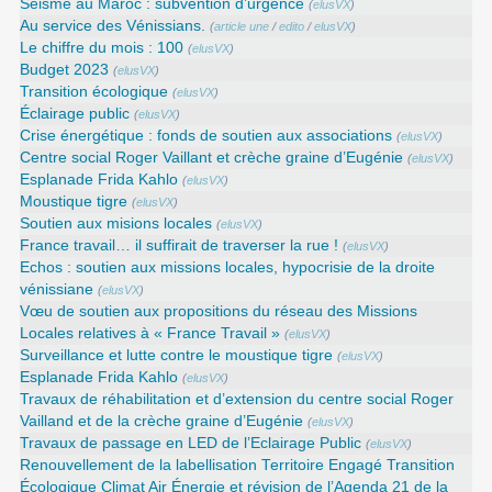
Seisme au Maroc : subvention d’urgence
(
elusVX
)
Au service des Vénissians.
(
article une
/
edito
/
elusVX
)
Le chiffre du mois : 100
(
elusVX
)
Budget 2023
(
elusVX
)
Transition écologique
(
elusVX
)
Éclairage public
(
elusVX
)
Crise énergétique : fonds de soutien aux associations
(
elusVX
)
Centre social Roger Vaillant et crèche graine d’Eugénie
(
elusVX
)
Esplanade Frida Kahlo
(
elusVX
)
Moustique tigre
(
elusVX
)
Soutien aux misions locales
(
elusVX
)
France travail… il suffirait de traverser la rue !
(
elusVX
)
Echos : soutien aux missions locales, hypocrisie de la droite
vénissiane
(
elusVX
)
Vœu de soutien aux propositions du réseau des Missions
Locales relatives à « France Travail »
(
elusVX
)
Surveillance et lutte contre le moustique tigre
(
elusVX
)
Esplanade Frida Kahlo
(
elusVX
)
Travaux de réhabilitation et d’extension du centre social Roger
Vailland et de la crèche graine d’Eugénie
(
elusVX
)
Travaux de passage en LED de l’Eclairage Public
(
elusVX
)
Renouvellement de la labellisation Territoire Engagé Transition
Écologique Climat Air Énergie et révision de l’Agenda 21 de la