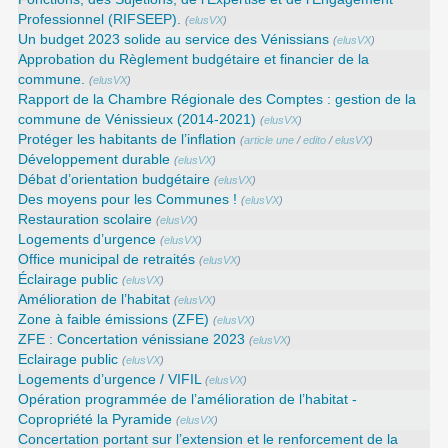
Professionnel (RIFSEEP).
(
elusVX
)
Un budget 2023 solide au service des Vénissians
(
elusVX
)
Approbation du Règlement budgétaire et financier de la
commune.
(
elusVX
)
Rapport de la Chambre Régionale des Comptes : gestion de la
commune de Vénissieux (2014-2021)
(
elusVX
)
Protéger les habitants de l’inflation
(
article une
/
edito
/
elusVX
)
Développement durable
(
elusVX
)
Débat d’orientation budgétaire
(
elusVX
)
Des moyens pour les Communes !
(
elusVX
)
Restauration scolaire
(
elusVX
)
Logements d’urgence
(
elusVX
)
Office municipal de retraités
(
elusVX
)
Éclairage public
(
elusVX
)
Amélioration de l’habitat
(
elusVX
)
Zone à faible émissions (ZFE)
(
elusVX
)
ZFE : Concertation vénissiane 2023
(
elusVX
)
Eclairage public
(
elusVX
)
Logements d’urgence / VIFIL
(
elusVX
)
Opération programmée de l’amélioration de l’habitat -
Copropriété la Pyramide
(
elusVX
)
Concertation portant sur l’extension et le renforcement de la