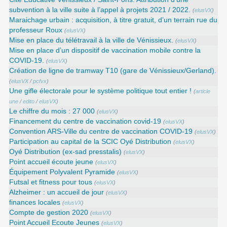
subvention à la ville suite à l’appel à projets 2021 / 2022.
(
elusVX
)
Maraichage urbain : acquisition, à titre gratuit, d’un terrain rue du
professeur Roux
(
elusVX
)
Mise en place du télétravail à la ville de Vénissieux.
(
elusVX
)
Mise en place d’un dispositif de vaccination mobile contre la
COVID-19.
(
elusVX
)
Création de ligne de tramway T10 (gare de Vénissieux/Gerland).
(
elusVX
/
pcfvx
)
Une gifle électorale pour le système politique tout entier !
(
article
une
/
edito
/
elusVX
)
Le chiffre du mois : 27 000
(
elusVX
)
Financement du centre de vaccination covid-19
(
elusVX
)
Convention ARS‑Ville du centre de vaccination COVID‑19
(
elusVX
)
Participation au capital de la SCIC Oyé Distribution
(
elusVX
)
Oyé Distribution (ex-sad presstalis)
(
elusVX
)
Point accueil écoute jeune
(
elusVX
)
Équipement Polyvalent Pyramide
(
elusVX
)
Futsal et fitness pour tous
(
elusVX
)
Alzheimer : un accueil de jour
(
elusVX
)
finances locales
(
elusVX
)
Compte de gestion 2020
(
elusVX
)
Point Accueil Ecoute Jeunes
(
elusVX
)