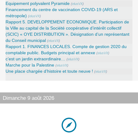
Equipement polyvalent Pyramide
(
elusVX
)
Financement du centre de vaccination COVID-19 (ARS et
métropole)
(
elusVX
)
Rapport 5. DEVELOPPEMENT ECONOMIQUE. Participation de
la Ville au capital de la Société coopérative d’intérêt collectif
(SCIC) « OYE DISTRIBUTION ». Désignation d’un représentant
du Conseil municipal
(
elusVX
)
Rapport 1. FINANCES LOCALES. Compte de gestion 2020 du
comptable public. Budgets principal et annexe
(
elusVX
)
c’est un jardin extraordinaire…
(
elusVX
)
Marche pour la Palestine
(
elusVX
)
Une place chargée d’histoire et toute neuve !
(
elusVX
)
Dimanche 9 août 2026