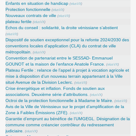
Enfants en situation de handicap
(
elusVX
)
Protection fonctionnelle
(
elusVX
)
Nouveaux contrats de ville
(
elusVX
)
plateau fertile
(
elusVX
)
Echos du conseil : solidarité, la droite vénissiane s’abstient
(
elusVX
)
Dispositif de soutien exceptionnel pour la refonte 2024/2030 des
conventions locales d’application (CLA) du contrat de ville
métropolitain.
(
elusVX
)
Convention de partenariat entre le SESSAD- Emmanuel
GOUNOT et la maison de l’enfance Anatole France.
(
elusVX
)
Plateau Fertile : relance de l’appel à projet à vocation agricole et
mise à disposition d’un nouveau terrain appartenant à la Ville
situé Avenue de la Division Leclerc.
(
elusVX
)
Crise énergétique et inflation. Fonds de soutien aux
associations. Deuxième série d’attributions.
(
elusVX
)
Octroi de la protection fonctionnelle à Madame le Maire.
(
elusVX
)
Avis de la Ville de Vénissieux sur le projet d’amplification de la
Zone à Faibles Émissions (ZFE).
(
elusVX
)
Garantie d’emprunt au bénéfice de l’UMGEGL. Désignation de la
commune comme créancier contrôleur du redressement
judiciaire.
(
elusVX
)