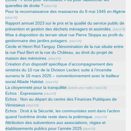
querelles de droite ?
(
elusVX
)
Pour la reconnaissance des massacres du 8 mai 1945 en Algérie
(
elusVX
)
Rapport annuel 2023 sur le prix et la qualité du service public de
prévention et gestion des déchets ménagers et assimilés.
(
elusVX
)
Mise à disposition du terrain situé rue Pierre Stoppa au profit du
gestionnaire des jardins potagers.
(
elusVX
)
Cécile et Henri Rol-Tanguy. Dénomination de la rue située entre
la rue Paul Bert et la rue du Château, au droit du projet de
maison des mémoires.
(
elusVX
)
Création d’un dispositif spécifique d’accompagnement des
sinistrés du 10 rue de la Division Leclerc suite à l’incendie
survenu le 16 mars 2025 – conventionnement avec le bailleur
social Alliade Habitat.
(
elusVX
)
La citoyenneté pour la tranquillité
(
article une
/
edito
/
elusVX
)
Echos : Expressions
(
elusVX
)
Echos : Non au départ du centre des Finances Publiques de
Vénissieux
(
elusVX
)
Echos : Droit à la Sécurité, les communistes sont dans l’action
quand l’extrême droite reste dans la polémique.
(
elusVX
)
Attribution des subventions aux associations, régies et
établissements publics pour l’année 2025
(
elusVX
)