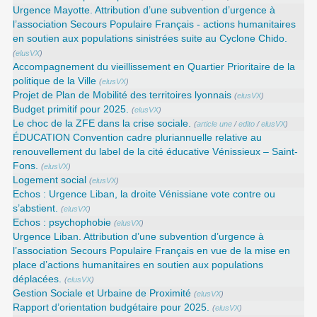
Urgence Mayotte. Attribution d’une subvention d’urgence à
l’association Secours Populaire Français - actions humanitaires
en soutien aux populations sinistrées suite au Cyclone Chido.
(
elusVX
)
Accompagnement du vieillissement en Quartier Prioritaire de la
politique de la Ville
(
elusVX
)
Projet de Plan de Mobilité des territoires lyonnais
(
elusVX
)
Budget primitif pour 2025.
(
elusVX
)
Le choc de la ZFE dans la crise sociale.
(
article une
/
edito
/
elusVX
)
ÉDUCATION Convention cadre pluriannuelle relative au
renouvellement du label de la cité éducative Vénissieux – Saint-
Fons.
(
elusVX
)
Logement social
(
elusVX
)
Echos : Urgence Liban, la droite Vénissiane vote contre ou
s’abstient.
(
elusVX
)
Echos : psychophobie
(
elusVX
)
Urgence Liban. Attribution d’une subvention d’urgence à
l’association Secours Populaire Français en vue de la mise en
place d’actions humanitaires en soutien aux populations
déplacées.
(
elusVX
)
Gestion Sociale et Urbaine de Proximité
(
elusVX
)
Rapport d’orientation budgétaire pour 2025.
(
elusVX
)