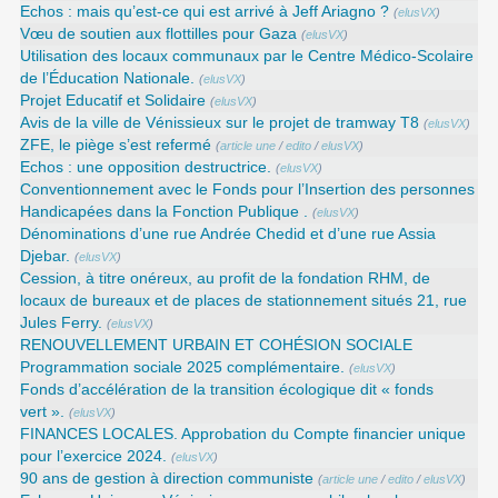
Echos : mais qu’est-ce qui est arrivé à Jeff Ariagno ?
(
elusVX
)
Vœu de soutien aux flottilles pour Gaza
(
elusVX
)
Utilisation des locaux communaux par le Centre Médico-Scolaire
de l’Éducation Nationale.
(
elusVX
)
Projet Educatif et Solidaire
(
elusVX
)
Avis de la ville de Vénissieux sur le projet de tramway T8
(
elusVX
)
ZFE, le piège s’est refermé
(
article une
/
edito
/
elusVX
)
Echos : une opposition destructrice.
(
elusVX
)
Conventionnement avec le Fonds pour l’Insertion des personnes
Handicapées dans la Fonction Publique .
(
elusVX
)
Dénominations d’une rue Andrée Chedid et d’une rue Assia
Djebar.
(
elusVX
)
Cession, à titre onéreux, au profit de la fondation RHM, de
locaux de bureaux et de places de stationnement situés 21, rue
Jules Ferry.
(
elusVX
)
RENOUVELLEMENT URBAIN ET COHÉSION SOCIALE
Programmation sociale 2025 complémentaire.
(
elusVX
)
Fonds d’accélération de la transition écologique dit « fonds
vert ».
(
elusVX
)
FINANCES LOCALES. Approbation du Compte financier unique
pour l’exercice 2024.
(
elusVX
)
90 ans de gestion à direction communiste
(
article une
/
edito
/
elusVX
)