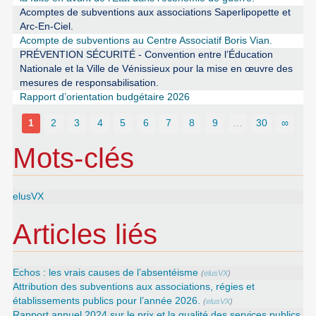
Acomptes de subventions aux associations Saperlipopette et
Arc-En-Ciel.
Acompte de subventions au Centre Associatif Boris Vian.
PRÉVENTION SÉCURITÉ - Convention entre l’Éducation
Nationale et la Ville de Vénissieux pour la mise en œuvre des
mesures de responsabilisation.
Rapport d’orientation budgétaire 2026
1
2
3
4
5
6
7
8
9
…
30
∞
Mots-clés
elusVX
Articles liés
Echos : les vrais causes de l’absentéisme
(
elusVX
)
Attribution des subventions aux associations, régies et
établissements publics pour l’année 2026.
(
elusVX
)
Rapport annuel 2024 sur le prix et la qualité des services publics