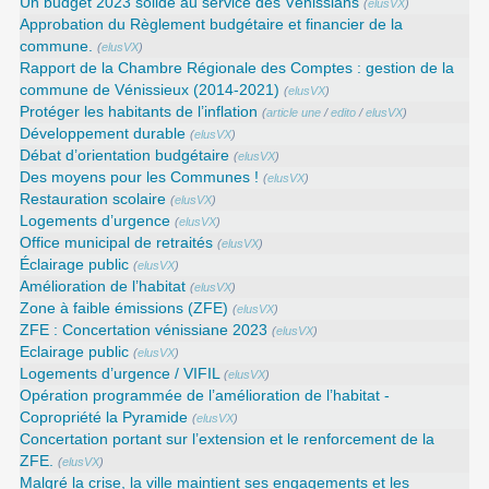
Un budget 2023 solide au service des Vénissians
(
elusVX
)
Approbation du Règlement budgétaire et financier de la
commune.
(
elusVX
)
Rapport de la Chambre Régionale des Comptes : gestion de la
commune de Vénissieux (2014-2021)
(
elusVX
)
Protéger les habitants de l’inflation
(
article une
/
edito
/
elusVX
)
Développement durable
(
elusVX
)
Débat d’orientation budgétaire
(
elusVX
)
Des moyens pour les Communes !
(
elusVX
)
Restauration scolaire
(
elusVX
)
Logements d’urgence
(
elusVX
)
Office municipal de retraités
(
elusVX
)
Éclairage public
(
elusVX
)
Amélioration de l’habitat
(
elusVX
)
Zone à faible émissions (ZFE)
(
elusVX
)
ZFE : Concertation vénissiane 2023
(
elusVX
)
Eclairage public
(
elusVX
)
Logements d’urgence / VIFIL
(
elusVX
)
Opération programmée de l’amélioration de l’habitat -
Copropriété la Pyramide
(
elusVX
)
Concertation portant sur l’extension et le renforcement de la
ZFE.
(
elusVX
)
Malgré la crise, la ville maintient ses engagements et les