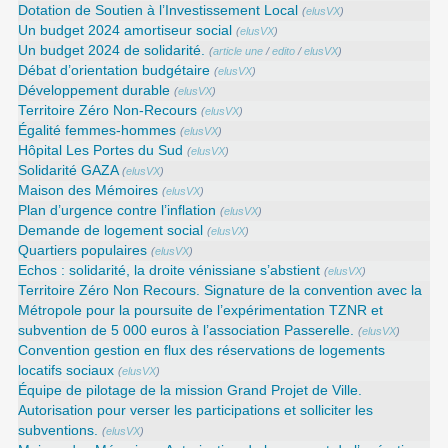
Dotation de Soutien à l’Investissement Local
(
elusVX
)
Un budget 2024 amortiseur social
(
elusVX
)
Un budget 2024 de solidarité.
(
article une
/
edito
/
elusVX
)
Débat d’orientation budgétaire
(
elusVX
)
Développement durable
(
elusVX
)
Territoire Zéro Non-Recours
(
elusVX
)
Égalité femmes-hommes
(
elusVX
)
Hôpital Les Portes du Sud
(
elusVX
)
Solidarité GAZA
(
elusVX
)
Maison des Mémoires
(
elusVX
)
Plan d’urgence contre l’inflation
(
elusVX
)
Demande de logement social
(
elusVX
)
Quartiers populaires
(
elusVX
)
Echos : solidarité, la droite vénissiane s’abstient
(
elusVX
)
Territoire Zéro Non Recours. Signature de la convention avec la
Métropole pour la poursuite de l’expérimentation TZNR et
subvention de 5 000 euros à l’association Passerelle.
(
elusVX
)
Convention gestion en flux des réservations de logements
locatifs sociaux
(
elusVX
)
Équipe de pilotage de la mission Grand Projet de Ville.
Autorisation pour verser les participations et solliciter les
subventions.
(
elusVX
)