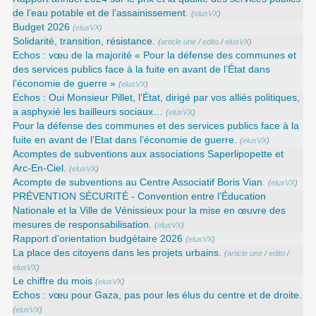
de l’eau potable et de l’assainissement.
(
elusVX
)
Budget 2026
(
elusVX
)
Solidarité, transition, résistance.
(
article une
/
edito
/
elusVX
)
Echos : vœu de la majorité « Pour la défense des communes et
des services publics face à la fuite en avant de l’État dans
l’économie de guerre »
(
elusVX
)
Echos : Oui Monsieur Pillet, l’État, dirigé par vos alliés politiques,
a asphyxié les bailleurs sociaux…
(
elusVX
)
Pour la défense des communes et des services publics face à la
fuite en avant de l’Etat dans l’économie de guerre.
(
elusVX
)
Acomptes de subventions aux associations Saperlipopette et
Arc-En-Ciel.
(
elusVX
)
Acompte de subventions au Centre Associatif Boris Vian.
(
elusVX
)
PRÉVENTION SÉCURITÉ - Convention entre l’Éducation
Nationale et la Ville de Vénissieux pour la mise en œuvre des
mesures de responsabilisation.
(
elusVX
)
Rapport d’orientation budgétaire 2026
(
elusVX
)
La place des citoyens dans les projets urbains.
(
article une
/
edito
/
elusVX
)
Le chiffre du mois
(
elusVX
)
Echos : vœu pour Gaza, pas pour les élus du centre et de droite.
(
elusVX
)