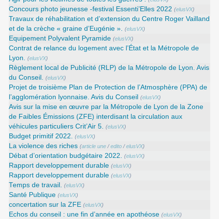
Concours photo jeunesse -festival Essenti’Elles 2022
(
elusVX
)
Travaux de réhabilitation et d’extension du Centre Roger Vailland
et de la crèche « graine d’Eugénie ».
(
elusVX
)
Equipement Polyvalent Pyramide
(
elusVX
)
Contrat de relance du logement avec l’État et la Métropole de
Lyon.
(
elusVX
)
Règlement local de Publicité (RLP) de la Métropole de Lyon. Avis
du Conseil.
(
elusVX
)
Projet de troisième Plan de Protection de l’Atmosphère (PPA) de
l’agglomération lyonnaise. Avis du Conseil
(
elusVX
)
Avis sur la mise en œuvre par la Métropole de Lyon de la Zone
de Faibles Émissions (ZFE) interdisant la circulation aux
véhicules particuliers Crit’Air 5.
(
elusVX
)
Budget primitif 2022.
(
elusVX
)
La violence des riches
(
article une
/
edito
/
elusVX
)
Débat d’orientation budgétaire 2022.
(
elusVX
)
Rapport developpement durable
(
elusVX
)
Rapport developpement durable
(
elusVX
)
Temps de travail.
(
elusVX
)
Santé Publique
(
elusVX
)
concertation sur la ZFE
(
elusVX
)
Echos du conseil : une fin d’année en apothéose
(
elusVX
)