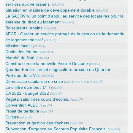
services aux vénissians.
(
elusVX
)
Situation en matière de développement durable
(
elusVX
)
La SACOVIV, un point d’appui au service des locataires pour la
défense du droit au logement
(
elusVX
)
Boisements urbains
(
elusVX
)
AFCR : Garder un service partagé de la gestion de la demande
de logement social !
(
elusVX
)
Mission locale
(
elusVX
)
Droits des femmes
(
elusVX
)
Marché de Noël
(
elusVX
)
Construction de la nouvelle Piscine Delaune
(
elusVX
)
Quartier Fertile : projet d’agriculture urbaine en Quartier
Politique de la Ville
(
elusVX
)
Démocratie capitaliste en crise
(
article une
/
edito
/
elusVX
)
er
Le chiffre du mois : 1
!
(
elusVX
)
CA 2021 - budget 2022
(
elusVX
)
Végétalisation des cours d’écoles.
(
elusVX
)
Convention ALEC
(
elusVX
)
Projet de territoire
(
elusVX
)
Culture
(
elusVX
)
Prévention et gestion des déchets
(
elusVX
)
Subvention d’urgence au Secours Populaire Français.
(
elusVX
)