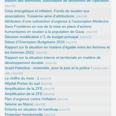
Maison des Mémoires. Autorisation de lancement de l’opération.
(
elusVX
)
Crise énergétique et inflation. Fonds de soutien aux
associations. Troisième série d’attributions.
(
elusVX
)
Attribution d’une subvention d’urgence à l’association Médecins
Sans Frontières en vue de la mise en place d’actions
humanitaires en soutien à la population de Gaza.
(
elusVX
)
Décision modificative n°1 du budget principal.
(
elusVX
)
Débat d’Orientation Budgétaire 2024
(
elusVX
)
Rapport sur la situation en matière d’égalité entre les femmes et
les hommes 2022.
(
elusVX
)
Rapport sur la situation interne et territoriale en matière de
développement durable.
(
elusVX
)
Israël-Palestine : ensemble, pour la paix et la justice !
(
article une
/
edito
/
elusVX
)
Le chiffre du mois : 1
(
elusVX
)
Hôpital Portes du sud
(
elusVX
)
Amplification de la ZFE
(
elusVX
)
Amplification de la ZFE
(
elusVX
)
Plan d’urgence contre l’inflation
(
elusVX
)
Séisme au Maroc
(
elusVX
)
Enfants en situation de handicap
(
elusVX
)
Protection fonctionnelle
(
elusVX
)