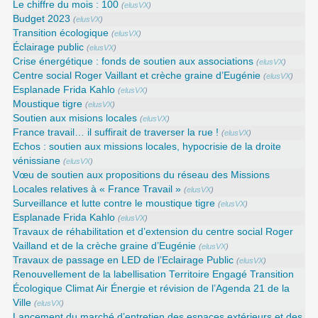
Le chiffre du mois : 100
(
elusVX
)
Budget 2023
(
elusVX
)
Transition écologique
(
elusVX
)
Éclairage public
(
elusVX
)
Crise énergétique : fonds de soutien aux associations
(
elusVX
)
Centre social Roger Vaillant et crèche graine d’Eugénie
(
elusVX
)
Esplanade Frida Kahlo
(
elusVX
)
Moustique tigre
(
elusVX
)
Soutien aux misions locales
(
elusVX
)
France travail… il suffirait de traverser la rue !
(
elusVX
)
Echos : soutien aux missions locales, hypocrisie de la droite
vénissiane
(
elusVX
)
Vœu de soutien aux propositions du réseau des Missions
Locales relatives à « France Travail »
(
elusVX
)
Surveillance et lutte contre le moustique tigre
(
elusVX
)
Esplanade Frida Kahlo
(
elusVX
)
Travaux de réhabilitation et d’extension du centre social Roger
Vailland et de la crèche graine d’Eugénie
(
elusVX
)
Travaux de passage en LED de l’Eclairage Public
(
elusVX
)
Renouvellement de la labellisation Territoire Engagé Transition
Écologique Climat Air Énergie et révision de l’Agenda 21 de la
Ville
(
elusVX
)
Lancement du marché d’entretien des espaces extérieurs et des