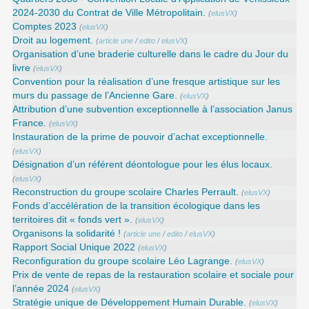
2024-2030 du Contrat de Ville Métropolitain.
(
elusVX
)
Comptes 2023
(
elusVX
)
Droit au logement.
(
article une
/
edito
/
elusVX
)
Organisation d’une braderie culturelle dans le cadre du Jour du
livre
(
elusVX
)
Convention pour la réalisation d’une fresque artistique sur les
murs du passage de l’Ancienne Gare.
(
elusVX
)
Attribution d’une subvention exceptionnelle à l’association Janus
France.
(
elusVX
)
Instauration de la prime de pouvoir d’achat exceptionnelle.
(
elusVX
)
Désignation d’un référent déontologue pour les élus locaux.
(
elusVX
)
Reconstruction du groupe scolaire Charles Perrault.
(
elusVX
)
Fonds d’accélération de la transition écologique dans les
territoires dit « fonds vert ».
(
elusVX
)
Organisons la solidarité !
(
article une
/
edito
/
elusVX
)
Rapport Social Unique 2022
(
elusVX
)
Reconfiguration du groupe scolaire Léo Lagrange.
(
elusVX
)
Prix de vente de repas de la restauration scolaire et sociale pour
l’année 2024
(
elusVX
)
Stratégie unique de Développement Humain Durable.
(
elusVX
)