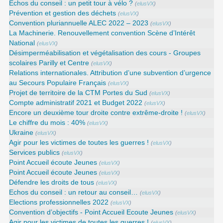
Echos du conseil : un petit tour à vélo ?
(
elusVX
)
Prévention et gestion des déchets
(
elusVX
)
Convention pluriannuelle ALEC 2022 – 2023
(
elusVX
)
La Machinerie. Renouvellement convention Scène d’Intérêt
National
(
elusVX
)
Désimperméabilisation et végétalisation des cours - Groupes
scolaires Parilly et Centre
(
elusVX
)
Relations internationales. Attribution d’une subvention d’urgence
au Secours Populaire Français
(
elusVX
)
Projet de territoire de la CTM Portes du Sud
(
elusVX
)
Compte administratif 2021 et Budget 2022
(
elusVX
)
Encore un deuxième tour droite contre extrême-droite !
(
elusVX
)
Le chiffre du mois : 40%
(
elusVX
)
Ukraine
(
elusVX
)
Agir pour les victimes de toutes les guerres !
(
elusVX
)
Services publics
(
elusVX
)
Point Accueil écoute Jeunes
(
elusVX
)
Point Accueil écoute Jeunes
(
elusVX
)
Défendre les droits de tous
(
elusVX
)
Echos du conseil : un retour au conseil…
(
elusVX
)
Elections professionnelles 2022
(
elusVX
)
Convention d’objectifs - Point Accueil Ecoute Jeunes
(
elusVX
)
Agir pour les victimes de toutes les guerres !
(
elusVX
)