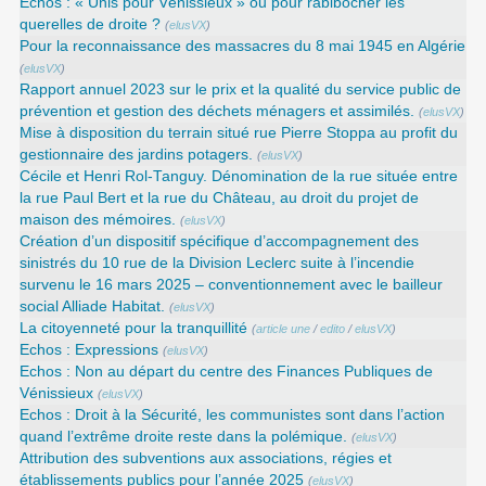
Echos : « Unis pour Vénissieux » ou pour rabibocher les
querelles de droite ?
(
elusVX
)
Pour la reconnaissance des massacres du 8 mai 1945 en Algérie
(
elusVX
)
Rapport annuel 2023 sur le prix et la qualité du service public de
prévention et gestion des déchets ménagers et assimilés.
(
elusVX
)
Mise à disposition du terrain situé rue Pierre Stoppa au profit du
gestionnaire des jardins potagers.
(
elusVX
)
Cécile et Henri Rol-Tanguy. Dénomination de la rue située entre
la rue Paul Bert et la rue du Château, au droit du projet de
maison des mémoires.
(
elusVX
)
Création d’un dispositif spécifique d’accompagnement des
sinistrés du 10 rue de la Division Leclerc suite à l’incendie
survenu le 16 mars 2025 – conventionnement avec le bailleur
social Alliade Habitat.
(
elusVX
)
La citoyenneté pour la tranquillité
(
article une
/
edito
/
elusVX
)
Echos : Expressions
(
elusVX
)
Echos : Non au départ du centre des Finances Publiques de
Vénissieux
(
elusVX
)
Echos : Droit à la Sécurité, les communistes sont dans l’action
quand l’extrême droite reste dans la polémique.
(
elusVX
)
Attribution des subventions aux associations, régies et
établissements publics pour l’année 2025
(
elusVX
)