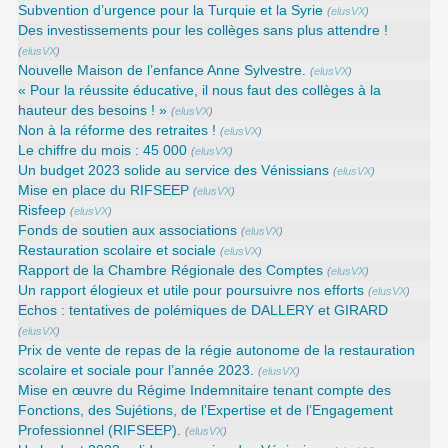
Subvention d’urgence pour la Turquie et la Syrie
(
elusVX
)
Des investissements pour les collèges sans plus attendre !
(
elusVX
)
Nouvelle Maison de l’enfance Anne Sylvestre.
(
elusVX
)
« Pour la réussite éducative, il nous faut des collèges à la
hauteur des besoins ! »
(
elusVX
)
Non à la réforme des retraites !
(
elusVX
)
Le chiffre du mois : 45 000
(
elusVX
)
Un budget 2023 solide au service des Vénissians
(
elusVX
)
Mise en place du RIFSEEP
(
elusVX
)
Risfeep
(
elusVX
)
Fonds de soutien aux associations
(
elusVX
)
Restauration scolaire et sociale
(
elusVX
)
Rapport de la Chambre Régionale des Comptes
(
elusVX
)
Un rapport élogieux et utile pour poursuivre nos efforts
(
elusVX
)
Echos : tentatives de polémiques de DALLERY et GIRARD
(
elusVX
)
Prix de vente de repas de la régie autonome de la restauration
scolaire et sociale pour l’année 2023.
(
elusVX
)
Mise en œuvre du Régime Indemnitaire tenant compte des
Fonctions, des Sujétions, de l’Expertise et de l’Engagement
Professionnel (RIFSEEP).
(
elusVX
)