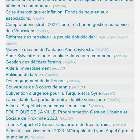
bâtiments communaux.
(
elusVX
)
Crise énergétique et inflation. Fonds de soutien aux
associations.
(
elusVX
)
Compte administratif 2022 : une très bonne gestion au service
des Vénissians
(
elusVX
)
Réforme des retraites : le peuple doit décider !
(
article une
/
edito
/
elusVX
)
Nouvelle maison de l’enfance Anne Sylvestre
(
elusVX
)
Anne Sylvestre a toute sa place dans notre commune.
(
elusVX
)
Gestion des déchets forains.
(
elusVX
)
Aide à l’investissement
(
elusVX
)
Politique de la Ville.
(
elusVX
)
Désengagement de la Région.
(
elusVX
)
Couverture de 3 courts de tennis
(
elusVX
)
Subvention d’urgence pour la Turquie et la Syrie
(
elusVX
)
La solidarité fait partie de notre identité vénissiane.
(
elusVX
)
Echos : Stupéfaction au conseil municipal !
(
elusVX
)
POLITIQUE DE LA VILLE. Programmation Gestion Urbaine et
Sociale de Proximité 2023.
(
elusVX
)
Tennis Auguste Delaune. Couverture de trois terrains.
(
elusVX
)
Aides à l’investissement 2023. Métropole de Lyon. Appel à projet
municipaux.
(
elusVX
)