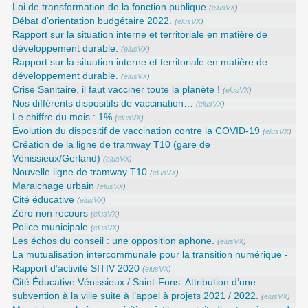
Loi de transformation de la fonction publique
(
elusVX
)
Débat d’orientation budgétaire 2022.
(
elusVX
)
Rapport sur la situation interne et territoriale en matière de
développement durable.
(
elusVX
)
Rapport sur la situation interne et territoriale en matière de
développement durable.
(
elusVX
)
Crise Sanitaire, il faut vacciner toute la planète !
(
elusVX
)
Nos différents dispositifs de vaccination…
(
elusVX
)
Le chiffre du mois : 1%
(
elusVX
)
Évolution du dispositif de vaccination contre la COVID-19
(
elusVX
)
Création de la ligne de tramway T10 (gare de
Vénissieux/Gerland)
(
elusVX
)
Nouvelle ligne de tramway T10
(
elusVX
)
Maraichage urbain
(
elusVX
)
Cité éducative
(
elusVX
)
Zéro non recours
(
elusVX
)
Police municipale
(
elusVX
)
Les échos du conseil : une opposition aphone.
(
elusVX
)
La mutualisation intercommunale pour la transition numérique -
Rapport d’activité SITIV 2020
(
elusVX
)
Cité Éducative Vénissieux / Saint-Fons. Attribution d’une
subvention à la ville suite à l’appel à projets 2021 / 2022.
(
elusVX
)