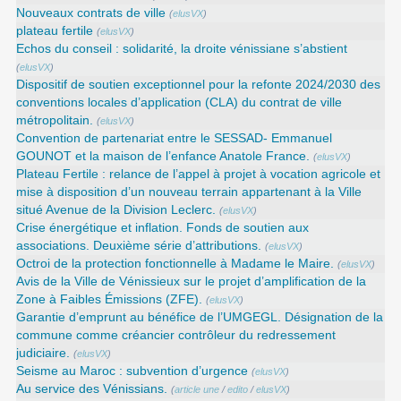
Nouveaux contrats de ville
(
elusVX
)
plateau fertile
(
elusVX
)
Echos du conseil : solidarité, la droite vénissiane s’abstient
(
elusVX
)
Dispositif de soutien exceptionnel pour la refonte 2024/2030 des
conventions locales d’application (CLA) du contrat de ville
métropolitain.
(
elusVX
)
Convention de partenariat entre le SESSAD- Emmanuel
GOUNOT et la maison de l’enfance Anatole France.
(
elusVX
)
Plateau Fertile : relance de l’appel à projet à vocation agricole et
mise à disposition d’un nouveau terrain appartenant à la Ville
situé Avenue de la Division Leclerc.
(
elusVX
)
Crise énergétique et inflation. Fonds de soutien aux
associations. Deuxième série d’attributions.
(
elusVX
)
Octroi de la protection fonctionnelle à Madame le Maire.
(
elusVX
)
Avis de la Ville de Vénissieux sur le projet d’amplification de la
Zone à Faibles Émissions (ZFE).
(
elusVX
)
Garantie d’emprunt au bénéfice de l’UMGEGL. Désignation de la
commune comme créancier contrôleur du redressement
judiciaire.
(
elusVX
)
Seisme au Maroc : subvention d’urgence
(
elusVX
)
Au service des Vénissians.
(
article une
/
edito
/
elusVX
)