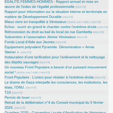
EGALITE FEMMES-HOMMES - Rapport annuel et mise en
œuvre de l’index de l’égalité professionnelle
(
elusVX
)
Rapport pour information sur la situation interne et territoriale en
matière de Développement Durable
(
elusVX
)
Mieux vivre en tranquillité à Vénissieux
(
article une
/
edito
/
elusVX
)
Echos : ouvrir en grand le chantier contre l’extrême-droite
(
elusVX
)
Rétrocession du droit au bail du local sis rue Gambetta
(
elusVX
)
Subvention à l’association Jénine Vénissieux
(
elusVX
)
Fonds Local d’Aide aux Jeunes
(
elusVX
)
Equipement polyvalent Pyramide. Dénomination « Annie
Steiner ».
(
elusVX
)
Instauration d’une tarification pour l’enlèvement et le nettoyage
des dépôts sauvages
(
elusVX
)
Un nouveau Front Populaire a besoin d’un puissant mouvement
social !
(
article une
/
edito
/
elusVX
)
Front Populaire : L’union pour résister à l’extrême-droite
(
elusVX
)
Le drame de Gaza interpelle les consciences, les institutions, les
états, l’ONU.
(
elusVX
)
T10
(
elusVX
)
Permis de louer
(
elusVX
)
Retrait de la délibération n°4 du Conseil municipal du 5 février
2024.
(
elusVX
)
Quartiers 2030 - Convention Locale d’Application de Vénissieux