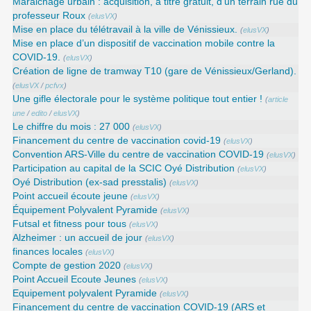
Maraichage urbain : acquisition, à titre gratuit, d’un terrain rue du
professeur Roux
(
elusVX
)
Mise en place du télétravail à la ville de Vénissieux.
(
elusVX
)
Mise en place d’un dispositif de vaccination mobile contre la
COVID-19.
(
elusVX
)
Création de ligne de tramway T10 (gare de Vénissieux/Gerland).
(
elusVX
/
pcfvx
)
Une gifle électorale pour le système politique tout entier !
(
article
une
/
edito
/
elusVX
)
Le chiffre du mois : 27 000
(
elusVX
)
Financement du centre de vaccination covid-19
(
elusVX
)
Convention ARS‑Ville du centre de vaccination COVID‑19
(
elusVX
)
Participation au capital de la SCIC Oyé Distribution
(
elusVX
)
Oyé Distribution (ex-sad presstalis)
(
elusVX
)
Point accueil écoute jeune
(
elusVX
)
Équipement Polyvalent Pyramide
(
elusVX
)
Futsal et fitness pour tous
(
elusVX
)
Alzheimer : un accueil de jour
(
elusVX
)
finances locales
(
elusVX
)
Compte de gestion 2020
(
elusVX
)
Point Accueil Ecoute Jeunes
(
elusVX
)
Equipement polyvalent Pyramide
(
elusVX
)
Financement du centre de vaccination COVID-19 (ARS et