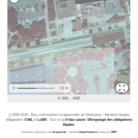
©
2008-2026 , Elus communistes et apparentés de Vénissieux
•
Mentions légales
obligatoires (
CNIL
et
LcEN
). Tout ce qu’
il faut savoir
.
Décryptage des obligations
légales
.
Réalisation : [pam|avec l’aide
de pyrat.net
•
Squelette
SoyezCréateurs
propulsé par
SPIP