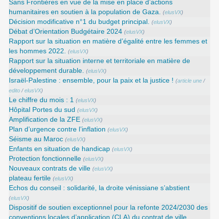
Sans Frontières en vue de la mise en place d’actions
humanitaires en soutien à la population de Gaza.
(
elusVX
)
Décision modificative n°1 du budget principal.
(
elusVX
)
Débat d’Orientation Budgétaire 2024
(
elusVX
)
Rapport sur la situation en matière d’égalité entre les femmes et
les hommes 2022.
(
elusVX
)
Rapport sur la situation interne et territoriale en matière de
développement durable.
(
elusVX
)
Israël-Palestine : ensemble, pour la paix et la justice !
(
article une
/
edito
/
elusVX
)
Le chiffre du mois : 1
(
elusVX
)
Hôpital Portes du sud
(
elusVX
)
Amplification de la ZFE
(
elusVX
)
Plan d’urgence contre l’inflation
(
elusVX
)
Séisme au Maroc
(
elusVX
)
Enfants en situation de handicap
(
elusVX
)
Protection fonctionnelle
(
elusVX
)
Nouveaux contrats de ville
(
elusVX
)
plateau fertile
(
elusVX
)
Echos du conseil : solidarité, la droite vénissiane s’abstient
(
elusVX
)
Dispositif de soutien exceptionnel pour la refonte 2024/2030 des
conventions locales d’application (CLA) du contrat de ville