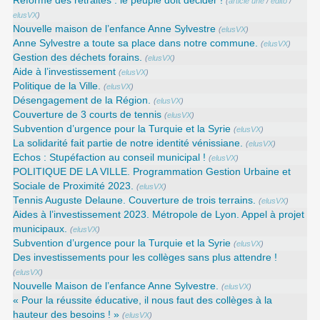
Réforme des retraites : le peuple doit décider !
(
article une
/
edito
/
elusVX
)
Nouvelle maison de l’enfance Anne Sylvestre
(
elusVX
)
Anne Sylvestre a toute sa place dans notre commune.
(
elusVX
)
Gestion des déchets forains.
(
elusVX
)
Aide à l’investissement
(
elusVX
)
Politique de la Ville.
(
elusVX
)
Désengagement de la Région.
(
elusVX
)
Couverture de 3 courts de tennis
(
elusVX
)
Subvention d’urgence pour la Turquie et la Syrie
(
elusVX
)
La solidarité fait partie de notre identité vénissiane.
(
elusVX
)
Echos : Stupéfaction au conseil municipal !
(
elusVX
)
POLITIQUE DE LA VILLE. Programmation Gestion Urbaine et
Sociale de Proximité 2023.
(
elusVX
)
Tennis Auguste Delaune. Couverture de trois terrains.
(
elusVX
)
Aides à l’investissement 2023. Métropole de Lyon. Appel à projet
municipaux.
(
elusVX
)
Subvention d’urgence pour la Turquie et la Syrie
(
elusVX
)
Des investissements pour les collèges sans plus attendre !
(
elusVX
)
Nouvelle Maison de l’enfance Anne Sylvestre.
(
elusVX
)
« Pour la réussite éducative, il nous faut des collèges à la
hauteur des besoins ! »
(
elusVX
)