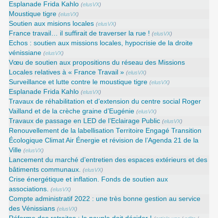
Esplanade Frida Kahlo
(
elusVX
)
Moustique tigre
(
elusVX
)
Soutien aux misions locales
(
elusVX
)
France travail… il suffirait de traverser la rue !
(
elusVX
)
Echos : soutien aux missions locales, hypocrisie de la droite
vénissiane
(
elusVX
)
Vœu de soutien aux propositions du réseau des Missions
Locales relatives à « France Travail »
(
elusVX
)
Surveillance et lutte contre le moustique tigre
(
elusVX
)
Esplanade Frida Kahlo
(
elusVX
)
Travaux de réhabilitation et d’extension du centre social Roger
Vailland et de la crèche graine d’Eugénie
(
elusVX
)
Travaux de passage en LED de l’Eclairage Public
(
elusVX
)
Renouvellement de la labellisation Territoire Engagé Transition
Écologique Climat Air Énergie et révision de l’Agenda 21 de la
Ville
(
elusVX
)
Lancement du marché d’entretien des espaces extérieurs et des
bâtiments communaux.
(
elusVX
)
Crise énergétique et inflation. Fonds de soutien aux
associations.
(
elusVX
)
Compte administratif 2022 : une très bonne gestion au service
des Vénissians
(
elusVX
)