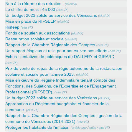
Non à la réforme des retraites !
(
elusVX
)
Le chiffre du mois : 45 000
(
elusVX
)
Un budget 2023 solide au service des Vénissians
(
elusVX
)
Mise en place du RIFSEEP
(
elusVX
)
Risfeep
(
elusVX
)
Fonds de soutien aux associations
(
elusVX
)
Restauration scolaire et sociale
(
elusVX
)
Rapport de la Chambre Régionale des Comptes
(
elusVX
)
Un rapport élogieux et utile pour poursuivre nos efforts
(
elusVX
)
Echos : tentatives de polémiques de DALLERY et GIRARD
(
elusVX
)
Prix de vente de repas de la régie autonome de la restauration
scolaire et sociale pour l’année 2023.
(
elusVX
)
Mise en œuvre du Régime Indemnitaire tenant compte des
Fonctions, des Sujétions, de l’Expertise et de l’Engagement
Professionnel (RIFSEEP).
(
elusVX
)
Un budget 2023 solide au service des Vénissians
(
elusVX
)
Approbation du Règlement budgétaire et financier de la
commune.
(
elusVX
)
Rapport de la Chambre Régionale des Comptes : gestion de la
commune de Vénissieux (2014-2021)
(
elusVX
)
Protéger les habitants de l’inflation
(
article une
/
edito
/
elusVX
)