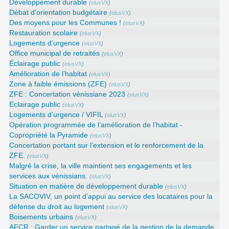
Développement durable
(
elusVX
)
Débat d’orientation budgétaire
(
elusVX
)
Des moyens pour les Communes !
(
elusVX
)
Restauration scolaire
(
elusVX
)
Logements d’urgence
(
elusVX
)
Office municipal de retraités
(
elusVX
)
Éclairage public
(
elusVX
)
Amélioration de l’habitat
(
elusVX
)
Zone à faible émissions (ZFE)
(
elusVX
)
ZFE : Concertation vénissiane 2023
(
elusVX
)
Eclairage public
(
elusVX
)
Logements d’urgence / VIFIL
(
elusVX
)
Opération programmée de l’amélioration de l’habitat -
Copropriété la Pyramide
(
elusVX
)
Concertation portant sur l’extension et le renforcement de la
ZFE.
(
elusVX
)
Malgré la crise, la ville maintient ses engagements et les
services aux vénissians.
(
elusVX
)
Situation en matière de développement durable
(
elusVX
)
La SACOVIV, un point d’appui au service des locataires pour la
défense du droit au logement
(
elusVX
)
Boisements urbains
(
elusVX
)
AFCR : Garder un service partagé de la gestion de la demande