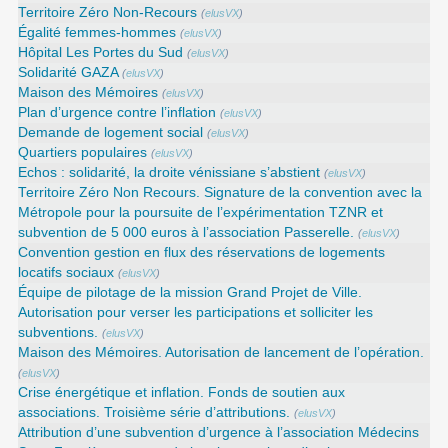
Territoire Zéro Non-Recours
(
elusVX
)
Égalité femmes-hommes
(
elusVX
)
Hôpital Les Portes du Sud
(
elusVX
)
Solidarité GAZA
(
elusVX
)
Maison des Mémoires
(
elusVX
)
Plan d’urgence contre l’inflation
(
elusVX
)
Demande de logement social
(
elusVX
)
Quartiers populaires
(
elusVX
)
Echos : solidarité, la droite vénissiane s’abstient
(
elusVX
)
Territoire Zéro Non Recours. Signature de la convention avec la
Métropole pour la poursuite de l’expérimentation TZNR et
subvention de 5 000 euros à l’association Passerelle.
(
elusVX
)
Convention gestion en flux des réservations de logements
locatifs sociaux
(
elusVX
)
Équipe de pilotage de la mission Grand Projet de Ville.
Autorisation pour verser les participations et solliciter les
subventions.
(
elusVX
)
Maison des Mémoires. Autorisation de lancement de l’opération.
(
elusVX
)
Crise énergétique et inflation. Fonds de soutien aux
associations. Troisième série d’attributions.
(
elusVX
)
Attribution d’une subvention d’urgence à l’association Médecins