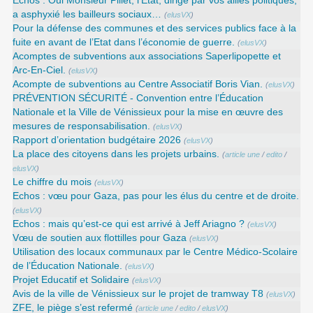
Echos : Oui Monsieur Pillet, l’État, dirigé par vos alliés politiques,
a asphyxié les bailleurs sociaux…
(
elusVX
)
Pour la défense des communes et des services publics face à la
fuite en avant de l’Etat dans l’économie de guerre.
(
elusVX
)
Acomptes de subventions aux associations Saperlipopette et
Arc-En-Ciel.
(
elusVX
)
Acompte de subventions au Centre Associatif Boris Vian.
(
elusVX
)
PRÉVENTION SÉCURITÉ - Convention entre l’Éducation
Nationale et la Ville de Vénissieux pour la mise en œuvre des
mesures de responsabilisation.
(
elusVX
)
Rapport d’orientation budgétaire 2026
(
elusVX
)
La place des citoyens dans les projets urbains.
(
article une
/
edito
/
elusVX
)
Le chiffre du mois
(
elusVX
)
Echos : vœu pour Gaza, pas pour les élus du centre et de droite.
(
elusVX
)
Echos : mais qu’est-ce qui est arrivé à Jeff Ariagno ?
(
elusVX
)
Vœu de soutien aux flottilles pour Gaza
(
elusVX
)
Utilisation des locaux communaux par le Centre Médico-Scolaire
de l’Éducation Nationale.
(
elusVX
)
Projet Educatif et Solidaire
(
elusVX
)
Avis de la ville de Vénissieux sur le projet de tramway T8
(
elusVX
)
ZFE, le piège s’est refermé
(
article une
/
edito
/
elusVX
)