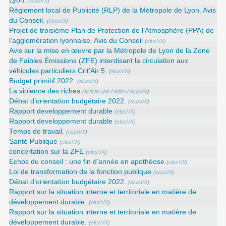
Lyon.
(
elusVX
)
Règlement local de Publicité (RLP) de la Métropole de Lyon. Avis
du Conseil.
(
elusVX
)
Projet de troisième Plan de Protection de l’Atmosphère (PPA) de
l’agglomération lyonnaise. Avis du Conseil
(
elusVX
)
Avis sur la mise en œuvre par la Métropole de Lyon de la Zone
de Faibles Émissions (ZFE) interdisant la circulation aux
véhicules particuliers Crit’Air 5.
(
elusVX
)
Budget primitif 2022.
(
elusVX
)
La violence des riches
(
article une
/
edito
/
elusVX
)
Débat d’orientation budgétaire 2022.
(
elusVX
)
Rapport developpement durable
(
elusVX
)
Rapport developpement durable
(
elusVX
)
Temps de travail.
(
elusVX
)
Santé Publique
(
elusVX
)
concertation sur la ZFE
(
elusVX
)
Echos du conseil : une fin d’année en apothéose
(
elusVX
)
Loi de transformation de la fonction publique
(
elusVX
)
Débat d’orientation budgétaire 2022.
(
elusVX
)
Rapport sur la situation interne et territoriale en matière de
développement durable.
(
elusVX
)
Rapport sur la situation interne et territoriale en matière de
développement durable.
(
elusVX
)