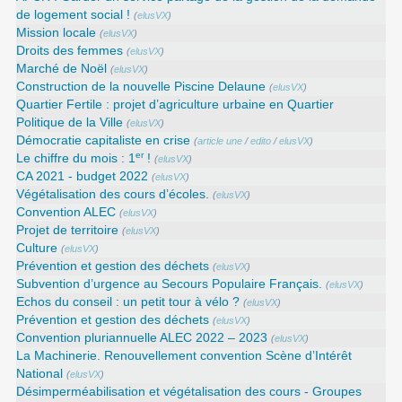
de logement social !
(
elusVX
)
Mission locale
(
elusVX
)
Droits des femmes
(
elusVX
)
Marché de Noël
(
elusVX
)
Construction de la nouvelle Piscine Delaune
(
elusVX
)
Quartier Fertile : projet d’agriculture urbaine en Quartier
Politique de la Ville
(
elusVX
)
Démocratie capitaliste en crise
(
article une
/
edito
/
elusVX
)
er
Le chiffre du mois : 1
!
(
elusVX
)
CA 2021 - budget 2022
(
elusVX
)
Végétalisation des cours d’écoles.
(
elusVX
)
Convention ALEC
(
elusVX
)
Projet de territoire
(
elusVX
)
Culture
(
elusVX
)
Prévention et gestion des déchets
(
elusVX
)
Subvention d’urgence au Secours Populaire Français.
(
elusVX
)
Echos du conseil : un petit tour à vélo ?
(
elusVX
)
Prévention et gestion des déchets
(
elusVX
)
Convention pluriannuelle ALEC 2022 – 2023
(
elusVX
)
La Machinerie. Renouvellement convention Scène d’Intérêt
National
(
elusVX
)
Désimperméabilisation et végétalisation des cours - Groupes