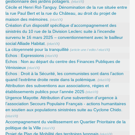
gestionnaire des jardins potagers.
(
elusVX
)
Cécile et Henri Rol-Tanguy. Dénomination de la rue située entre
la rue Paul Bert et la rue du Château, au droit du projet de
maison des mémoires.
(
elusVX
)
Création d’un dispositif spécifique d’accompagnement des
sinistrés du 10 rue de la Division Leclerc suite à l’incendie
survenu le 16 mars 2025 – conventionnement avec le bailleur
social Alliade Habitat.
(
elusVX
)
La citoyenneté pour la tranquillité
(
article une
/
edito
/
elusVX
)
Echos : Expressions
(
elusVX
)
Echos : Non au départ du centre des Finances Publiques de
Vénissieux
(
elusVX
)
Echos : Droit à la Sécurité, les communistes sont dans l’action
quand l’extrême droite reste dans la polémique.
(
elusVX
)
Attribution des subventions aux associations, régies et
établissements publics pour l’année 2025
(
elusVX
)
Urgence Mayotte. Attribution d’une subvention d’urgence à
l’association Secours Populaire Français - actions humanitaires
en soutien aux populations sinistrées suite au Cyclone Chido.
(
elusVX
)
Accompagnement du vieillissement en Quartier Prioritaire de la
politique de la Ville
(
elusVX
)
Projet de Plan de Mobilité des territoires lyonnais
(
elusVX
)