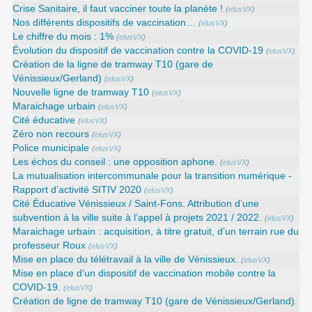
Crise Sanitaire, il faut vacciner toute la planète !
(
elusVX
)
Nos différents dispositifs de vaccination…
(
elusVX
)
Le chiffre du mois : 1%
(
elusVX
)
Évolution du dispositif de vaccination contre la COVID-19
(
elusVX
)
Création de la ligne de tramway T10 (gare de
Vénissieux/Gerland)
(
elusVX
)
Nouvelle ligne de tramway T10
(
elusVX
)
Maraichage urbain
(
elusVX
)
Cité éducative
(
elusVX
)
Zéro non recours
(
elusVX
)
Police municipale
(
elusVX
)
Les échos du conseil : une opposition aphone.
(
elusVX
)
La mutualisation intercommunale pour la transition numérique -
Rapport d’activité SITIV 2020
(
elusVX
)
Cité Éducative Vénissieux / Saint-Fons. Attribution d’une
subvention à la ville suite à l’appel à projets 2021 / 2022.
(
elusVX
)
Maraichage urbain : acquisition, à titre gratuit, d’un terrain rue du
professeur Roux
(
elusVX
)
Mise en place du télétravail à la ville de Vénissieux.
(
elusVX
)
Mise en place d’un dispositif de vaccination mobile contre la
COVID-19.
(
elusVX
)
Création de ligne de tramway T10 (gare de Vénissieux/Gerland).