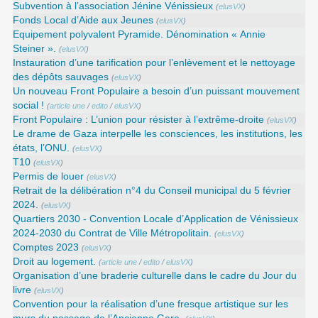
Subvention à l’association Jénine Vénissieux
(
elusVX
)
Fonds Local d’Aide aux Jeunes
(
elusVX
)
Equipement polyvalent Pyramide. Dénomination « Annie
Steiner ».
(
elusVX
)
Instauration d’une tarification pour l’enlèvement et le nettoyage
des dépôts sauvages
(
elusVX
)
Un nouveau Front Populaire a besoin d’un puissant mouvement
social !
(
article une
/
edito
/
elusVX
)
Front Populaire : L’union pour résister à l’extrême-droite
(
elusVX
)
Le drame de Gaza interpelle les consciences, les institutions, les
états, l’ONU.
(
elusVX
)
T10
(
elusVX
)
Permis de louer
(
elusVX
)
Retrait de la délibération n°4 du Conseil municipal du 5 février
2024.
(
elusVX
)
Quartiers 2030 - Convention Locale d’Application de Vénissieux
2024-2030 du Contrat de Ville Métropolitain.
(
elusVX
)
Comptes 2023
(
elusVX
)
Droit au logement.
(
article une
/
edito
/
elusVX
)
Organisation d’une braderie culturelle dans le cadre du Jour du
livre
(
elusVX
)
Convention pour la réalisation d’une fresque artistique sur les