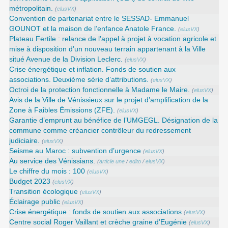
métropolitain.
(
elusVX
)
Convention de partenariat entre le SESSAD- Emmanuel
GOUNOT et la maison de l’enfance Anatole France.
(
elusVX
)
Plateau Fertile : relance de l’appel à projet à vocation agricole et
mise à disposition d’un nouveau terrain appartenant à la Ville
situé Avenue de la Division Leclerc.
(
elusVX
)
Crise énergétique et inflation. Fonds de soutien aux
associations. Deuxième série d’attributions.
(
elusVX
)
Octroi de la protection fonctionnelle à Madame le Maire.
(
elusVX
)
Avis de la Ville de Vénissieux sur le projet d’amplification de la
Zone à Faibles Émissions (ZFE).
(
elusVX
)
Garantie d’emprunt au bénéfice de l’UMGEGL. Désignation de la
commune comme créancier contrôleur du redressement
judiciaire.
(
elusVX
)
Seisme au Maroc : subvention d’urgence
(
elusVX
)
Au service des Vénissians.
(
article une
/
edito
/
elusVX
)
Le chiffre du mois : 100
(
elusVX
)
Budget 2023
(
elusVX
)
Transition écologique
(
elusVX
)
Éclairage public
(
elusVX
)
Crise énergétique : fonds de soutien aux associations
(
elusVX
)
Centre social Roger Vaillant et crèche graine d’Eugénie
(
elusVX
)