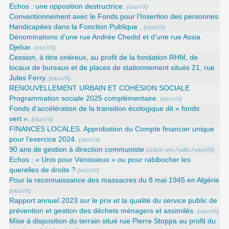
Echos : une opposition destructrice.
(
elusVX
)
Conventionnement avec le Fonds pour l’Insertion des personnes
Handicapées dans la Fonction Publique .
(
elusVX
)
Dénominations d’une rue Andrée Chedid et d’une rue Assia
Djebar.
(
elusVX
)
Cession, à titre onéreux, au profit de la fondation RHM, de
locaux de bureaux et de places de stationnement situés 21, rue
Jules Ferry.
(
elusVX
)
RENOUVELLEMENT URBAIN ET COHÉSION SOCIALE
Programmation sociale 2025 complémentaire.
(
elusVX
)
Fonds d’accélération de la transition écologique dit « fonds
vert ».
(
elusVX
)
FINANCES LOCALES. Approbation du Compte financier unique
pour l’exercice 2024.
(
elusVX
)
90 ans de gestion à direction communiste
(
article une
/
edito
/
elusVX
)
Echos : « Unis pour Vénissieux » ou pour rabibocher les
querelles de droite ?
(
elusVX
)
Pour la reconnaissance des massacres du 8 mai 1945 en Algérie
(
elusVX
)
Rapport annuel 2023 sur le prix et la qualité du service public de
prévention et gestion des déchets ménagers et assimilés.
(
elusVX
)
Mise à disposition du terrain situé rue Pierre Stoppa au profit du