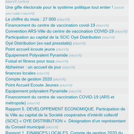
(
elusVX
/
pcfvx
)
Une gifle électorale pour le système politique tout entier !
(
article
une
/
edito
/
elusVX
)
Le chiffre du mois : 27 000
(
elusVX
)
Financement du centre de vaccination covid-19
(
elusVX
)
Convention ARS‑Ville du centre de vaccination COVID‑19
(
elusVX
)
Participation au capital de la SCIC Oyé Distribution
(
elusVX
)
Oyé Distribution (ex-sad presstalis)
(
elusVX
)
Point accueil écoute jeune
(
elusVX
)
Équipement Polyvalent Pyramide
(
elusVX
)
Futsal et fitness pour tous
(
elusVX
)
Alzheimer : un accueil de jour
(
elusVX
)
finances locales
(
elusVX
)
Compte de gestion 2020
(
elusVX
)
Point Accueil Ecoute Jeunes
(
elusVX
)
Equipement polyvalent Pyramide
(
elusVX
)
Financement du centre de vaccination COVID-19 (ARS et
métropole)
(
elusVX
)
Rapport 5. DEVELOPPEMENT ECONOMIQUE. Participation de
la Ville au capital de la Société coopérative d’intérêt collectif
(SCIC) « OYE DISTRIBUTION ». Désignation d’un représentant
du Conseil municipal
(
elusVX
)
Rapport 1. FINANCES LOCALES. Compte de gestion 2020 du