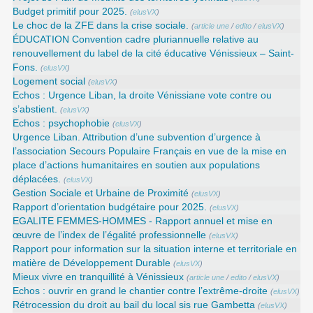
Budget primitif pour 2025.
(
elusVX
)
Le choc de la ZFE dans la crise sociale.
(
article une
/
edito
/
elusVX
)
ÉDUCATION Convention cadre pluriannuelle relative au
renouvellement du label de la cité éducative Vénissieux – Saint-
Fons.
(
elusVX
)
Logement social
(
elusVX
)
Echos : Urgence Liban, la droite Vénissiane vote contre ou
s’abstient.
(
elusVX
)
Echos : psychophobie
(
elusVX
)
Urgence Liban. Attribution d’une subvention d’urgence à
l’association Secours Populaire Français en vue de la mise en
place d’actions humanitaires en soutien aux populations
déplacées.
(
elusVX
)
Gestion Sociale et Urbaine de Proximité
(
elusVX
)
Rapport d’orientation budgétaire pour 2025.
(
elusVX
)
EGALITE FEMMES-HOMMES - Rapport annuel et mise en
œuvre de l’index de l’égalité professionnelle
(
elusVX
)
Rapport pour information sur la situation interne et territoriale en
matière de Développement Durable
(
elusVX
)
Mieux vivre en tranquillité à Vénissieux
(
article une
/
edito
/
elusVX
)
Echos : ouvrir en grand le chantier contre l’extrême-droite
(
elusVX
)
Rétrocession du droit au bail du local sis rue Gambetta
(
elusVX
)