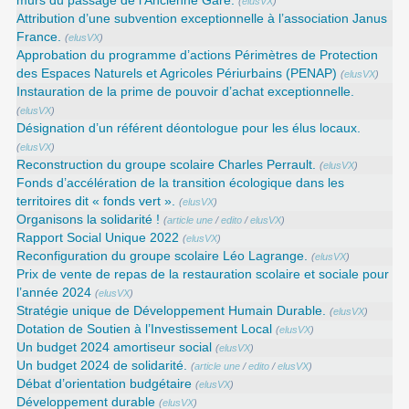
murs du passage de l’Ancienne Gare.
(
elusVX
)
Attribution d’une subvention exceptionnelle à l’association Janus
France.
(
elusVX
)
Approbation du programme d’actions Périmètres de Protection
des Espaces Naturels et Agricoles Périurbains (PENAP)
(
elusVX
)
Instauration de la prime de pouvoir d’achat exceptionnelle.
(
elusVX
)
Désignation d’un référent déontologue pour les élus locaux.
(
elusVX
)
Reconstruction du groupe scolaire Charles Perrault.
(
elusVX
)
Fonds d’accélération de la transition écologique dans les
territoires dit « fonds vert ».
(
elusVX
)
Organisons la solidarité !
(
article une
/
edito
/
elusVX
)
Rapport Social Unique 2022
(
elusVX
)
Reconfiguration du groupe scolaire Léo Lagrange.
(
elusVX
)
Prix de vente de repas de la restauration scolaire et sociale pour
l’année 2024
(
elusVX
)
Stratégie unique de Développement Humain Durable.
(
elusVX
)
Dotation de Soutien à l’Investissement Local
(
elusVX
)
Un budget 2024 amortiseur social
(
elusVX
)
Un budget 2024 de solidarité.
(
article une
/
edito
/
elusVX
)
Débat d’orientation budgétaire
(
elusVX
)
Développement durable
(
elusVX
)