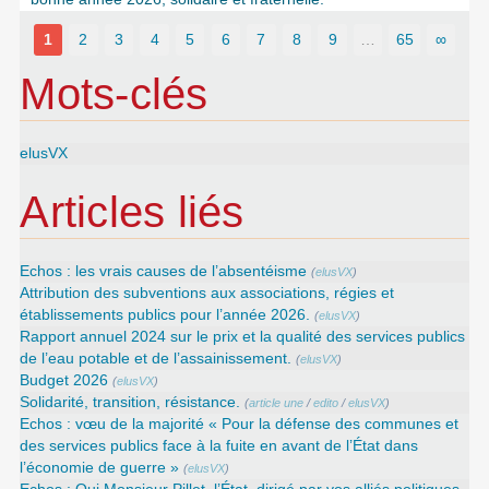
1
2
3
4
5
6
7
8
9
…
65
∞
Mots-clés
elusVX
Articles liés
Echos : les vrais causes de l’absentéisme
(
elusVX
)
Attribution des subventions aux associations, régies et
établissements publics pour l’année 2026.
(
elusVX
)
Rapport annuel 2024 sur le prix et la qualité des services publics
de l’eau potable et de l’assainissement.
(
elusVX
)
Budget 2026
(
elusVX
)
Solidarité, transition, résistance.
(
article une
/
edito
/
elusVX
)
Echos : vœu de la majorité « Pour la défense des communes et
des services publics face à la fuite en avant de l’État dans
l’économie de guerre »
(
elusVX
)