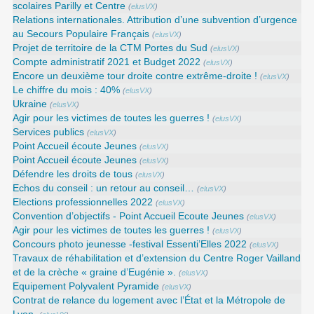
scolaires Parilly et Centre
(
elusVX
)
Relations internationales. Attribution d’une subvention d’urgence
au Secours Populaire Français
(
elusVX
)
Projet de territoire de la CTM Portes du Sud
(
elusVX
)
Compte administratif 2021 et Budget 2022
(
elusVX
)
Encore un deuxième tour droite contre extrême-droite !
(
elusVX
)
Le chiffre du mois : 40%
(
elusVX
)
Ukraine
(
elusVX
)
Agir pour les victimes de toutes les guerres !
(
elusVX
)
Services publics
(
elusVX
)
Point Accueil écoute Jeunes
(
elusVX
)
Point Accueil écoute Jeunes
(
elusVX
)
Défendre les droits de tous
(
elusVX
)
Echos du conseil : un retour au conseil…
(
elusVX
)
Elections professionnelles 2022
(
elusVX
)
Convention d’objectifs - Point Accueil Ecoute Jeunes
(
elusVX
)
Agir pour les victimes de toutes les guerres !
(
elusVX
)
Concours photo jeunesse -festival Essenti’Elles 2022
(
elusVX
)
Travaux de réhabilitation et d’extension du Centre Roger Vailland
et de la crèche « graine d’Eugénie ».
(
elusVX
)
Equipement Polyvalent Pyramide
(
elusVX
)
Contrat de relance du logement avec l’État et la Métropole de