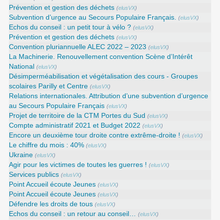
Prévention et gestion des déchets
(
elusVX
)
Subvention d’urgence au Secours Populaire Français.
(
elusVX
)
Echos du conseil : un petit tour à vélo ?
(
elusVX
)
Prévention et gestion des déchets
(
elusVX
)
Convention pluriannuelle ALEC 2022 – 2023
(
elusVX
)
La Machinerie. Renouvellement convention Scène d’Intérêt
National
(
elusVX
)
Désimperméabilisation et végétalisation des cours - Groupes
scolaires Parilly et Centre
(
elusVX
)
Relations internationales. Attribution d’une subvention d’urgence
au Secours Populaire Français
(
elusVX
)
Projet de territoire de la CTM Portes du Sud
(
elusVX
)
Compte administratif 2021 et Budget 2022
(
elusVX
)
Encore un deuxième tour droite contre extrême-droite !
(
elusVX
)
Le chiffre du mois : 40%
(
elusVX
)
Ukraine
(
elusVX
)
Agir pour les victimes de toutes les guerres !
(
elusVX
)
Services publics
(
elusVX
)
Point Accueil écoute Jeunes
(
elusVX
)
Point Accueil écoute Jeunes
(
elusVX
)
Défendre les droits de tous
(
elusVX
)
Echos du conseil : un retour au conseil…
(
elusVX
)