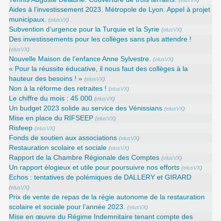
(
elusVX
)
Aides à l’investissement 2023. Métropole de Lyon. Appel à projet
municipaux.
(
elusVX
)
Subvention d’urgence pour la Turquie et la Syrie
(
elusVX
)
Des investissements pour les collèges sans plus attendre !
(
elusVX
)
Nouvelle Maison de l’enfance Anne Sylvestre.
(
elusVX
)
« Pour la réussite éducative, il nous faut des collèges à la
hauteur des besoins ! »
(
elusVX
)
Non à la réforme des retraites !
(
elusVX
)
Le chiffre du mois : 45 000
(
elusVX
)
Un budget 2023 solide au service des Vénissians
(
elusVX
)
Mise en place du RIFSEEP
(
elusVX
)
Risfeep
(
elusVX
)
Fonds de soutien aux associations
(
elusVX
)
Restauration scolaire et sociale
(
elusVX
)
Rapport de la Chambre Régionale des Comptes
(
elusVX
)
Un rapport élogieux et utile pour poursuivre nos efforts
(
elusVX
)
Echos : tentatives de polémiques de DALLERY et GIRARD
(
elusVX
)
Prix de vente de repas de la régie autonome de la restauration
scolaire et sociale pour l’année 2023.
(
elusVX
)
Mise en œuvre du Régime Indemnitaire tenant compte des