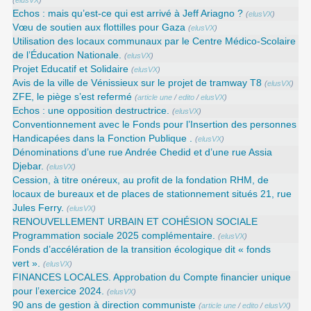
(
elusVX
)
Echos : mais qu’est-ce qui est arrivé à Jeff Ariagno ?
(
elusVX
)
Vœu de soutien aux flottilles pour Gaza
(
elusVX
)
Utilisation des locaux communaux par le Centre Médico-Scolaire
de l’Éducation Nationale.
(
elusVX
)
Projet Educatif et Solidaire
(
elusVX
)
Avis de la ville de Vénissieux sur le projet de tramway T8
(
elusVX
)
ZFE, le piège s’est refermé
(
article une
/
edito
/
elusVX
)
Echos : une opposition destructrice.
(
elusVX
)
Conventionnement avec le Fonds pour l’Insertion des personnes
Handicapées dans la Fonction Publique .
(
elusVX
)
Dénominations d’une rue Andrée Chedid et d’une rue Assia
Djebar.
(
elusVX
)
Cession, à titre onéreux, au profit de la fondation RHM, de
locaux de bureaux et de places de stationnement situés 21, rue
Jules Ferry.
(
elusVX
)
RENOUVELLEMENT URBAIN ET COHÉSION SOCIALE
Programmation sociale 2025 complémentaire.
(
elusVX
)
Fonds d’accélération de la transition écologique dit « fonds
vert ».
(
elusVX
)
FINANCES LOCALES. Approbation du Compte financier unique
pour l’exercice 2024.
(
elusVX
)
90 ans de gestion à direction communiste
(
article une
/
edito
/
elusVX
)