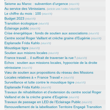
Seisme au Maroc : subvention d’urgence
(
elusVX
)
Au service des Vénissians.
(
article une
/
edito
/
elusVX
)
Le chiffre du mois : 100
(
elusVX
)
Budget 2023
(
elusVX
)
Transition écologique
(
elusVX
)
Éclairage public
(
elusVX
)
Crise énergétique : fonds de soutien aux associations
(
elusVX
)
Centre social Roger Vaillant et crèche graine d’Eugénie
(
elusVX
)
Esplanade Frida Kahlo
(
elusVX
)
Moustique tigre
(
elusVX
)
Soutien aux misions locales
(
elusVX
)
France travail… il suffirait de traverser la rue !
(
elusVX
)
Echos : soutien aux missions locales, hypocrisie de la droite
vénissiane
(
elusVX
)
Vœu de soutien aux propositions du réseau des Missions
Locales relatives à « France Travail »
(
elusVX
)
Surveillance et lutte contre le moustique tigre
(
elusVX
)
Esplanade Frida Kahlo
(
elusVX
)
Travaux de réhabilitation et d’extension du centre social Roger
Vailland et de la crèche graine d’Eugénie
(
elusVX
)
Travaux de passage en LED de l’Eclairage Public
(
elusVX
)
Renouvellement de la labellisation Territoire Engagé Transition