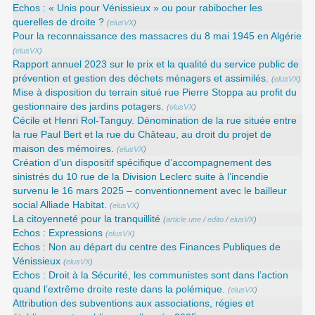
Echos : « Unis pour Vénissieux » ou pour rabibocher les
querelles de droite ?
(
elusVX
)
Pour la reconnaissance des massacres du 8 mai 1945 en Algérie
(
elusVX
)
Rapport annuel 2023 sur le prix et la qualité du service public de
prévention et gestion des déchets ménagers et assimilés.
(
elusVX
)
Mise à disposition du terrain situé rue Pierre Stoppa au profit du
gestionnaire des jardins potagers.
(
elusVX
)
Cécile et Henri Rol-Tanguy. Dénomination de la rue située entre
la rue Paul Bert et la rue du Château, au droit du projet de
maison des mémoires.
(
elusVX
)
Création d’un dispositif spécifique d’accompagnement des
sinistrés du 10 rue de la Division Leclerc suite à l’incendie
survenu le 16 mars 2025 – conventionnement avec le bailleur
social Alliade Habitat.
(
elusVX
)
La citoyenneté pour la tranquillité
(
article une
/
edito
/
elusVX
)
Echos : Expressions
(
elusVX
)
Echos : Non au départ du centre des Finances Publiques de
Vénissieux
(
elusVX
)
Echos : Droit à la Sécurité, les communistes sont dans l’action
quand l’extrême droite reste dans la polémique.
(
elusVX
)
Attribution des subventions aux associations, régies et