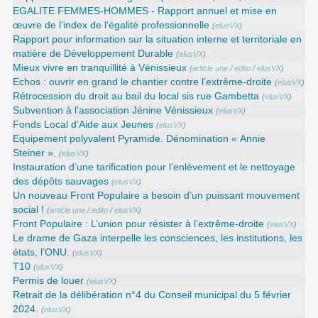
EGALITE FEMMES-HOMMES - Rapport annuel et mise en
œuvre de l’index de l’égalité professionnelle
(
elusVX
)
Rapport pour information sur la situation interne et territoriale en
matière de Développement Durable
(
elusVX
)
Mieux vivre en tranquillité à Vénissieux
(
article une
/
edito
/
elusVX
)
Echos : ouvrir en grand le chantier contre l’extrême-droite
(
elusVX
)
Rétrocession du droit au bail du local sis rue Gambetta
(
elusVX
)
Subvention à l’association Jénine Vénissieux
(
elusVX
)
Fonds Local d’Aide aux Jeunes
(
elusVX
)
Equipement polyvalent Pyramide. Dénomination « Annie
Steiner ».
(
elusVX
)
Instauration d’une tarification pour l’enlèvement et le nettoyage
des dépôts sauvages
(
elusVX
)
Un nouveau Front Populaire a besoin d’un puissant mouvement
social !
(
article une
/
edito
/
elusVX
)
Front Populaire : L’union pour résister à l’extrême-droite
(
elusVX
)
Le drame de Gaza interpelle les consciences, les institutions, les
états, l’ONU.
(
elusVX
)
T10
(
elusVX
)
Permis de louer
(
elusVX
)
Retrait de la délibération n°4 du Conseil municipal du 5 février
2024.
(
elusVX
)