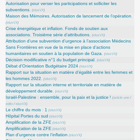
Autorisation pour verser les participations et solliciter les
subventions.
(
elusVX
)
Maison des Mémoires. Autorisation de lancement de l’opération.
(
elusVX
)
Crise énergétique et inflation. Fonds de soutien aux
associations. Troisième série d’attributions.
(
elusVX
)
Attribution d’une subvention d’urgence à l’association Médecins
Sans Frontières en vue de la mise en place d’actions
humanitaires en soutien à la population de Gaza.
(
elusVX
)
Décision modificative n°1 du budget principal.
(
elusVX
)
Débat d’Orientation Budgétaire 2024
(
elusVX
)
Rapport sur la situation en matière d’égalité entre les femmes et
les hommes 2022.
(
elusVX
)
Rapport sur la situation interne et territoriale en matière de
développement durable.
(
elusVX
)
Israël-Palestine : ensemble, pour la paix et la justice !
(
article une
/
edito
/
elusVX
)
Le chiffre du mois : 1
(
elusVX
)
Hôpital Portes du sud
(
elusVX
)
Amplification de la ZFE
(
elusVX
)
Amplification de la ZFE
(
elusVX
)
Plan d’urgence contre l’inflation
(
elusVX
)