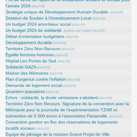
l’année 2024
(
elusVX
)
Stratégie unique de Développement Humain Durable.
(
elusVX
)
Dotation de Soutien à l’Investissement Local
(
elusVX
)
Un budget 2024 amortiseur social
(
elusVX
)
Un budget 2024 de solidarité.
(
article une
/
edito
/
elusVX
)
Débat d’orientation budgétaire
(
elusVX
)
Développement durable
(
elusVX
)
Territoire Zéro Non-Recours
(
elusVX
)
Égalité femmes-hommes
(
elusVX
)
Hôpital Les Portes du Sud
(
elusVX
)
Solidarité GAZA
(
elusVX
)
Maison des Mémoires
(
elusVX
)
Plan d’urgence contre l’inflation
(
elusVX
)
Demande de logement social
(
elusVX
)
Quartiers populaires
(
elusVX
)
Echos : solidarité, la droite vénissiane s’abstient
(
elusVX
)
Territoire Zéro Non Recours. Signature de la convention avec la
Métropole pour la poursuite de l’expérimentation TZNR et
subvention de 5 000 euros à l’association Passerelle.
(
elusVX
)
Convention gestion en flux des réservations de logements
locatifs sociaux
(
elusVX
)
Équipe de pilotage de la mission Grand Projet de Ville.