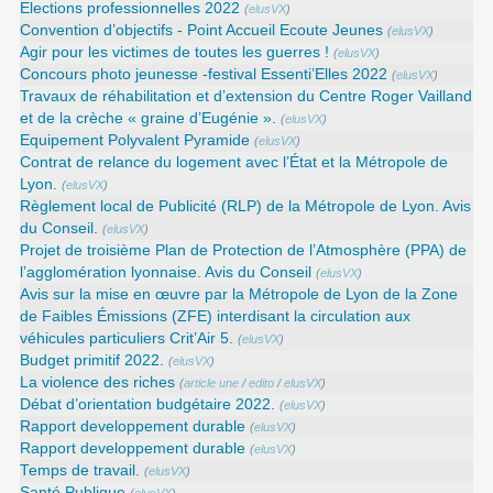
Elections professionnelles 2022
(
elusVX
)
Convention d’objectifs - Point Accueil Ecoute Jeunes
(
elusVX
)
Agir pour les victimes de toutes les guerres !
(
elusVX
)
Concours photo jeunesse -festival Essenti’Elles 2022
(
elusVX
)
Travaux de réhabilitation et d’extension du Centre Roger Vailland
et de la crèche « graine d’Eugénie ».
(
elusVX
)
Equipement Polyvalent Pyramide
(
elusVX
)
Contrat de relance du logement avec l’État et la Métropole de
Lyon.
(
elusVX
)
Règlement local de Publicité (RLP) de la Métropole de Lyon. Avis
du Conseil.
(
elusVX
)
Projet de troisième Plan de Protection de l’Atmosphère (PPA) de
l’agglomération lyonnaise. Avis du Conseil
(
elusVX
)
Avis sur la mise en œuvre par la Métropole de Lyon de la Zone
de Faibles Émissions (ZFE) interdisant la circulation aux
véhicules particuliers Crit’Air 5.
(
elusVX
)
Budget primitif 2022.
(
elusVX
)
La violence des riches
(
article une
/
edito
/
elusVX
)
Débat d’orientation budgétaire 2022.
(
elusVX
)
Rapport developpement durable
(
elusVX
)
Rapport developpement durable
(
elusVX
)
Temps de travail.
(
elusVX
)
Santé Publique