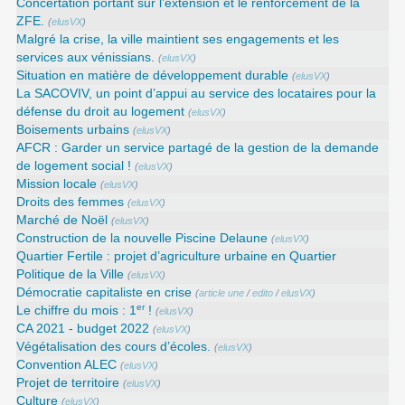
Concertation portant sur l’extension et le renforcement de la
ZFE.
(
elusVX
)
Malgré la crise, la ville maintient ses engagements et les
services aux vénissians.
(
elusVX
)
Situation en matière de développement durable
(
elusVX
)
La SACOVIV, un point d’appui au service des locataires pour la
défense du droit au logement
(
elusVX
)
Boisements urbains
(
elusVX
)
AFCR : Garder un service partagé de la gestion de la demande
de logement social !
(
elusVX
)
Mission locale
(
elusVX
)
Droits des femmes
(
elusVX
)
Marché de Noël
(
elusVX
)
Construction de la nouvelle Piscine Delaune
(
elusVX
)
Quartier Fertile : projet d’agriculture urbaine en Quartier
Politique de la Ville
(
elusVX
)
Démocratie capitaliste en crise
(
article une
/
edito
/
elusVX
)
er
Le chiffre du mois : 1
!
(
elusVX
)
CA 2021 - budget 2022
(
elusVX
)
Végétalisation des cours d’écoles.
(
elusVX
)
Convention ALEC
(
elusVX
)
Projet de territoire
(
elusVX
)
Culture
(
elusVX
)