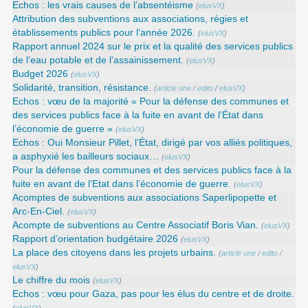
Echos : les vrais causes de l’absentéisme
(
elusVX
)
Attribution des subventions aux associations, régies et
établissements publics pour l’année 2026.
(
elusVX
)
Rapport annuel 2024 sur le prix et la qualité des services publics
de l’eau potable et de l’assainissement.
(
elusVX
)
Budget 2026
(
elusVX
)
Solidarité, transition, résistance.
(
article une
/
edito
/
elusVX
)
Echos : vœu de la majorité « Pour la défense des communes et
des services publics face à la fuite en avant de l’État dans
l’économie de guerre »
(
elusVX
)
Echos : Oui Monsieur Pillet, l’État, dirigé par vos alliés politiques,
a asphyxié les bailleurs sociaux…
(
elusVX
)
Pour la défense des communes et des services publics face à la
fuite en avant de l’Etat dans l’économie de guerre.
(
elusVX
)
Acomptes de subventions aux associations Saperlipopette et
Arc-En-Ciel.
(
elusVX
)
Acompte de subventions au Centre Associatif Boris Vian.
(
elusVX
)
Rapport d’orientation budgétaire 2026
(
elusVX
)
La place des citoyens dans les projets urbains.
(
article une
/
edito
/
elusVX
)
Le chiffre du mois
(
elusVX
)
Echos : vœu pour Gaza, pas pour les élus du centre et de droite.