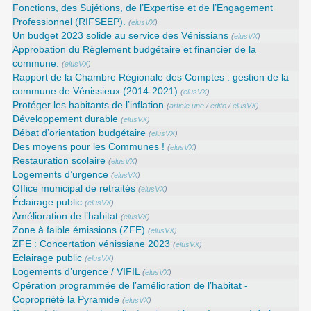
Fonctions, des Sujétions, de l’Expertise et de l’Engagement
Professionnel (RIFSEEP).
(
elusVX
)
Un budget 2023 solide au service des Vénissians
(
elusVX
)
Approbation du Règlement budgétaire et financier de la
commune.
(
elusVX
)
Rapport de la Chambre Régionale des Comptes : gestion de la
commune de Vénissieux (2014-2021)
(
elusVX
)
Protéger les habitants de l’inflation
(
article une
/
edito
/
elusVX
)
Développement durable
(
elusVX
)
Débat d’orientation budgétaire
(
elusVX
)
Des moyens pour les Communes !
(
elusVX
)
Restauration scolaire
(
elusVX
)
Logements d’urgence
(
elusVX
)
Office municipal de retraités
(
elusVX
)
Éclairage public
(
elusVX
)
Amélioration de l’habitat
(
elusVX
)
Zone à faible émissions (ZFE)
(
elusVX
)
ZFE : Concertation vénissiane 2023
(
elusVX
)
Eclairage public
(
elusVX
)
Logements d’urgence / VIFIL
(
elusVX
)
Opération programmée de l’amélioration de l’habitat -
Copropriété la Pyramide
(
elusVX
)