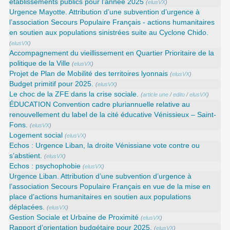
établissements publics pour l’année 2025
(
elusVX
)
Urgence Mayotte. Attribution d’une subvention d’urgence à
l’association Secours Populaire Français - actions humanitaires
en soutien aux populations sinistrées suite au Cyclone Chido.
(
elusVX
)
Accompagnement du vieillissement en Quartier Prioritaire de la
politique de la Ville
(
elusVX
)
Projet de Plan de Mobilité des territoires lyonnais
(
elusVX
)
Budget primitif pour 2025.
(
elusVX
)
Le choc de la ZFE dans la crise sociale.
(
article une
/
edito
/
elusVX
)
ÉDUCATION Convention cadre pluriannuelle relative au
renouvellement du label de la cité éducative Vénissieux – Saint-
Fons.
(
elusVX
)
Logement social
(
elusVX
)
Echos : Urgence Liban, la droite Vénissiane vote contre ou
s’abstient.
(
elusVX
)
Echos : psychophobie
(
elusVX
)
Urgence Liban. Attribution d’une subvention d’urgence à
l’association Secours Populaire Français en vue de la mise en
place d’actions humanitaires en soutien aux populations
déplacées.
(
elusVX
)
Gestion Sociale et Urbaine de Proximité
(
elusVX
)
Rapport d’orientation budgétaire pour 2025.
(
elusVX
)