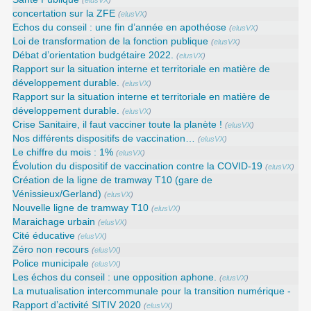
(
elusVX
)
concertation sur la ZFE
(
elusVX
)
Echos du conseil : une fin d’année en apothéose
(
elusVX
)
Loi de transformation de la fonction publique
(
elusVX
)
Débat d’orientation budgétaire 2022.
(
elusVX
)
Rapport sur la situation interne et territoriale en matière de
développement durable.
(
elusVX
)
Rapport sur la situation interne et territoriale en matière de
développement durable.
(
elusVX
)
Crise Sanitaire, il faut vacciner toute la planète !
(
elusVX
)
Nos différents dispositifs de vaccination…
(
elusVX
)
Le chiffre du mois : 1%
(
elusVX
)
Évolution du dispositif de vaccination contre la COVID-19
(
elusVX
)
Création de la ligne de tramway T10 (gare de
Vénissieux/Gerland)
(
elusVX
)
Nouvelle ligne de tramway T10
(
elusVX
)
Maraichage urbain
(
elusVX
)
Cité éducative
(
elusVX
)
Zéro non recours
(
elusVX
)
Police municipale
(
elusVX
)
Les échos du conseil : une opposition aphone.
(
elusVX
)
La mutualisation intercommunale pour la transition numérique -
Rapport d’activité SITIV 2020
(
elusVX
)