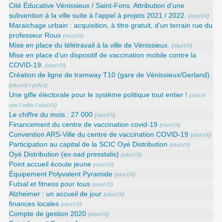
Cité Éducative Vénissieux / Saint-Fons. Attribution d’une
subvention à la ville suite à l’appel à projets 2021 / 2022.
(
elusVX
)
Maraichage urbain : acquisition, à titre gratuit, d’un terrain rue du
professeur Roux
(
elusVX
)
Mise en place du télétravail à la ville de Vénissieux.
(
elusVX
)
Mise en place d’un dispositif de vaccination mobile contre la
COVID-19.
(
elusVX
)
Création de ligne de tramway T10 (gare de Vénissieux/Gerland).
(
elusVX
/
pcfvx
)
Une gifle électorale pour le système politique tout entier !
(
article
une
/
edito
/
elusVX
)
Le chiffre du mois : 27 000
(
elusVX
)
Financement du centre de vaccination covid-19
(
elusVX
)
Convention ARS‑Ville du centre de vaccination COVID‑19
(
elusVX
)
Participation au capital de la SCIC Oyé Distribution
(
elusVX
)
Oyé Distribution (ex-sad presstalis)
(
elusVX
)
Point accueil écoute jeune
(
elusVX
)
Équipement Polyvalent Pyramide
(
elusVX
)
Futsal et fitness pour tous
(
elusVX
)
Alzheimer : un accueil de jour
(
elusVX
)
finances locales
(
elusVX
)
Compte de gestion 2020
(
elusVX
)