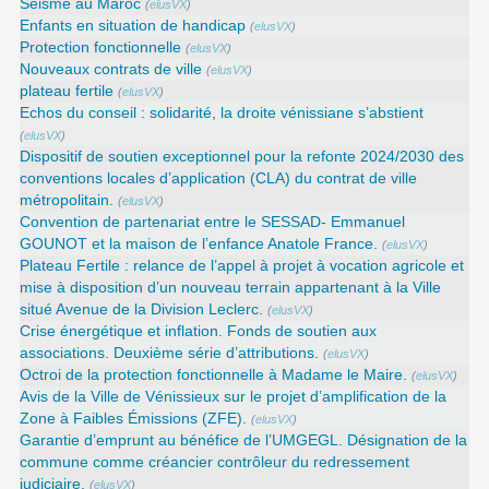
Séisme au Maroc
(
elusVX
)
Enfants en situation de handicap
(
elusVX
)
Protection fonctionnelle
(
elusVX
)
Nouveaux contrats de ville
(
elusVX
)
plateau fertile
(
elusVX
)
Echos du conseil : solidarité, la droite vénissiane s’abstient
(
elusVX
)
Dispositif de soutien exceptionnel pour la refonte 2024/2030 des
conventions locales d’application (CLA) du contrat de ville
métropolitain.
(
elusVX
)
Convention de partenariat entre le SESSAD- Emmanuel
GOUNOT et la maison de l’enfance Anatole France.
(
elusVX
)
Plateau Fertile : relance de l’appel à projet à vocation agricole et
mise à disposition d’un nouveau terrain appartenant à la Ville
situé Avenue de la Division Leclerc.
(
elusVX
)
Crise énergétique et inflation. Fonds de soutien aux
associations. Deuxième série d’attributions.
(
elusVX
)
Octroi de la protection fonctionnelle à Madame le Maire.
(
elusVX
)
Avis de la Ville de Vénissieux sur le projet d’amplification de la
Zone à Faibles Émissions (ZFE).
(
elusVX
)
Garantie d’emprunt au bénéfice de l’UMGEGL. Désignation de la
commune comme créancier contrôleur du redressement
judiciaire.
(
elusVX
)