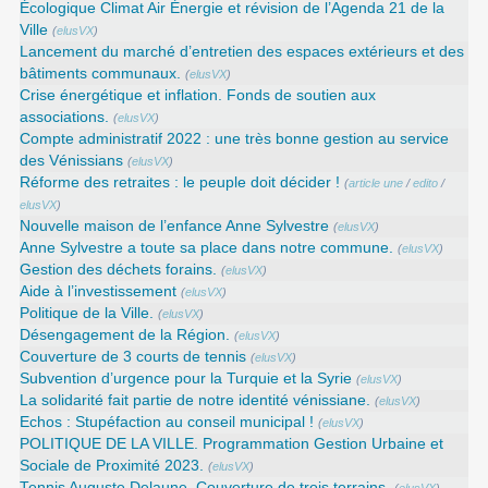
Écologique Climat Air Énergie et révision de l’Agenda 21 de la
Ville
(
elusVX
)
Lancement du marché d’entretien des espaces extérieurs et des
bâtiments communaux.
(
elusVX
)
Crise énergétique et inflation. Fonds de soutien aux
associations.
(
elusVX
)
Compte administratif 2022 : une très bonne gestion au service
des Vénissians
(
elusVX
)
Réforme des retraites : le peuple doit décider !
(
article une
/
edito
/
elusVX
)
Nouvelle maison de l’enfance Anne Sylvestre
(
elusVX
)
Anne Sylvestre a toute sa place dans notre commune.
(
elusVX
)
Gestion des déchets forains.
(
elusVX
)
Aide à l’investissement
(
elusVX
)
Politique de la Ville.
(
elusVX
)
Désengagement de la Région.
(
elusVX
)
Couverture de 3 courts de tennis
(
elusVX
)
Subvention d’urgence pour la Turquie et la Syrie
(
elusVX
)
La solidarité fait partie de notre identité vénissiane.
(
elusVX
)
Echos : Stupéfaction au conseil municipal !
(
elusVX
)
POLITIQUE DE LA VILLE. Programmation Gestion Urbaine et
Sociale de Proximité 2023.
(
elusVX
)
Tennis Auguste Delaune. Couverture de trois terrains.