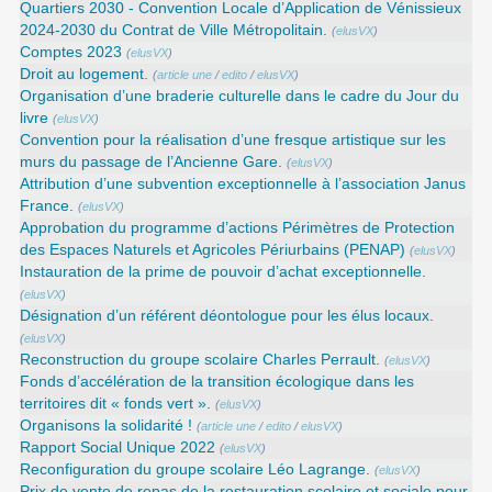
Quartiers 2030 - Convention Locale d’Application de Vénissieux
2024-2030 du Contrat de Ville Métropolitain.
(
elusVX
)
Comptes 2023
(
elusVX
)
Droit au logement.
(
article une
/
edito
/
elusVX
)
Organisation d’une braderie culturelle dans le cadre du Jour du
livre
(
elusVX
)
Convention pour la réalisation d’une fresque artistique sur les
murs du passage de l’Ancienne Gare.
(
elusVX
)
Attribution d’une subvention exceptionnelle à l’association Janus
France.
(
elusVX
)
Approbation du programme d’actions Périmètres de Protection
des Espaces Naturels et Agricoles Périurbains (PENAP)
(
elusVX
)
Instauration de la prime de pouvoir d’achat exceptionnelle.
(
elusVX
)
Désignation d’un référent déontologue pour les élus locaux.
(
elusVX
)
Reconstruction du groupe scolaire Charles Perrault.
(
elusVX
)
Fonds d’accélération de la transition écologique dans les
territoires dit « fonds vert ».
(
elusVX
)
Organisons la solidarité !
(
article une
/
edito
/
elusVX
)
Rapport Social Unique 2022
(
elusVX
)
Reconfiguration du groupe scolaire Léo Lagrange.
(
elusVX
)
Prix de vente de repas de la restauration scolaire et sociale pour