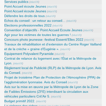
Services publics
(
elusVX
)
Point Accueil écoute Jeunes
(
elusVX
)
Point Accueil écoute Jeunes
(
elusVX
)
Défendre les droits de tous
(
elusVX
)
Echos du conseil : un retour au conseil…
(
elusVX
)
Elections professionnelles 2022
(
elusVX
)
Convention d’objectifs - Point Accueil Ecoute Jeunes
(
elusVX
)
Agir pour les victimes de toutes les guerres !
(
elusVX
)
Concours photo jeunesse -festival Essenti’Elles 2022
(
elusVX
)
Travaux de réhabilitation et d’extension du Centre Roger Vailland
et de la crèche « graine d’Eugénie ».
(
elusVX
)
Equipement Polyvalent Pyramide
(
elusVX
)
Contrat de relance du logement avec l’État et la Métropole de
Lyon.
(
elusVX
)
Règlement local de Publicité (RLP) de la Métropole de Lyon. Avis
du Conseil.
(
elusVX
)
Projet de troisième Plan de Protection de l’Atmosphère (PPA) de
l’agglomération lyonnaise. Avis du Conseil
(
elusVX
)
Avis sur la mise en œuvre par la Métropole de Lyon de la Zone
de Faibles Émissions (ZFE) interdisant la circulation aux
véhicules particuliers Crit’Air 5.
(
elusVX
)
Budget primitif 2022.
(
elusVX
)
La violence des riches