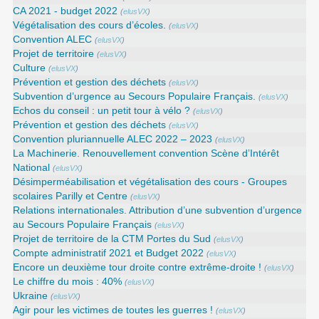
CA 2021 - budget 2022
(
elusVX
)
Végétalisation des cours d’écoles.
(
elusVX
)
Convention ALEC
(
elusVX
)
Projet de territoire
(
elusVX
)
Culture
(
elusVX
)
Prévention et gestion des déchets
(
elusVX
)
Subvention d’urgence au Secours Populaire Français.
(
elusVX
)
Echos du conseil : un petit tour à vélo ?
(
elusVX
)
Prévention et gestion des déchets
(
elusVX
)
Convention pluriannuelle ALEC 2022 – 2023
(
elusVX
)
La Machinerie. Renouvellement convention Scène d’Intérêt
National
(
elusVX
)
Désimperméabilisation et végétalisation des cours - Groupes
scolaires Parilly et Centre
(
elusVX
)
Relations internationales. Attribution d’une subvention d’urgence
au Secours Populaire Français
(
elusVX
)
Projet de territoire de la CTM Portes du Sud
(
elusVX
)
Compte administratif 2021 et Budget 2022
(
elusVX
)
Encore un deuxième tour droite contre extrême-droite !
(
elusVX
)
Le chiffre du mois : 40%
(
elusVX
)
Ukraine
(
elusVX
)
Agir pour les victimes de toutes les guerres !
(
elusVX
)