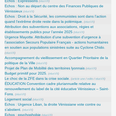
Echos : Expressions
(
elusVX
)
Echos : Non au départ du centre des Finances Publiques de
Vénissieux
(
elusVX
)
Echos : Droit à la Sécurité, les communistes sont dans l’action
quand l’extrême droite reste dans la polémique.
(
elusVX
)
Attribution des subventions aux associations, régies et
établissements publics pour l’année 2025
(
elusVX
)
Urgence Mayotte. Attribution d’une subvention d’urgence à
l’association Secours Populaire Français - actions humanitaires
en soutien aux populations sinistrées suite au Cyclone Chido.
(
elusVX
)
Accompagnement du vieillissement en Quartier Prioritaire de la
politique de la Ville
(
elusVX
)
Projet de Plan de Mobilité des territoires lyonnais
(
elusVX
)
Budget primitif pour 2025.
(
elusVX
)
Le choc de la ZFE dans la crise sociale.
(
article une
/
edito
/
elusVX
)
ÉDUCATION Convention cadre pluriannuelle relative au
renouvellement du label de la cité éducative Vénissieux – Saint-
Fons.
(
elusVX
)
Logement social
(
elusVX
)
Echos : Urgence Liban, la droite Vénissiane vote contre ou
s’abstient.
(
elusVX
)
Echos : psychophobie
(
elusVX
)