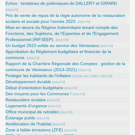
Echos : tentatives de polémiques de DALLERY et GIRARD
(
elusVX
)
Prix de vente de repas de la régie autonome de la restauration
scolaire et sociale pour l’année 2023.
(
elusVX
)
Mise en œuvre du Régime Indemnitaire tenant compte des
Fonctions, des Sujétions, de l’Expertise et de l’Engagement
Professionnel (RIFSEEP).
(
elusVX
)
Un budget 2023 solide au service des Vénissians
(
elusVX
)
Approbation du Règlement budgétaire et financier de la
commune.
(
elusVX
)
Rapport de la Chambre Régionale des Comptes : gestion de la
commune de Vénissieux (2014-2021)
(
elusVX
)
Protéger les habitants de l’inflation
(
article une
/
edito
/
elusVX
)
Développement durable
(
elusVX
)
Débat d’orientation budgétaire
(
elusVX
)
Des moyens pour les Communes !
(
elusVX
)
Restauration scolaire
(
elusVX
)
Logements d’urgence
(
elusVX
)
Office municipal de retraités
(
elusVX
)
Éclairage public
(
elusVX
)
Amélioration de l’habitat
(
elusVX
)
Zone à faible émissions (ZFE)
(
elusVX
)