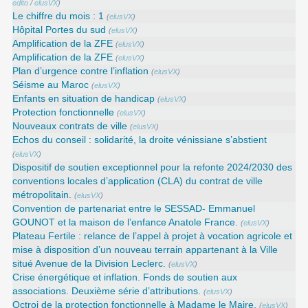
edito
/
elusVX
)
Le chiffre du mois : 1
(
elusVX
)
Hôpital Portes du sud
(
elusVX
)
Amplification de la ZFE
(
elusVX
)
Amplification de la ZFE
(
elusVX
)
Plan d’urgence contre l’inflation
(
elusVX
)
Séisme au Maroc
(
elusVX
)
Enfants en situation de handicap
(
elusVX
)
Protection fonctionnelle
(
elusVX
)
Nouveaux contrats de ville
(
elusVX
)
Echos du conseil : solidarité, la droite vénissiane s’abstient
(
elusVX
)
Dispositif de soutien exceptionnel pour la refonte 2024/2030 des
conventions locales d’application (CLA) du contrat de ville
métropolitain.
(
elusVX
)
Convention de partenariat entre le SESSAD- Emmanuel
GOUNOT et la maison de l’enfance Anatole France.
(
elusVX
)
Plateau Fertile : relance de l’appel à projet à vocation agricole et
mise à disposition d’un nouveau terrain appartenant à la Ville
situé Avenue de la Division Leclerc.
(
elusVX
)
Crise énergétique et inflation. Fonds de soutien aux
associations. Deuxième série d’attributions.
(
elusVX
)
Octroi de la protection fonctionnelle à Madame le Maire.
(
elusVX
)