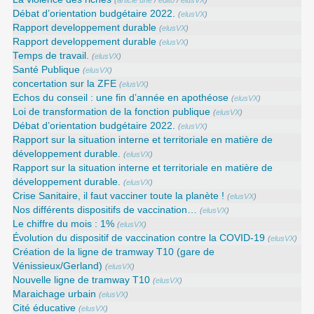
(
article une
/
edito
/
elusVX
)
Débat d’orientation budgétaire 2022.
(
elusVX
)
Rapport developpement durable
(
elusVX
)
Rapport developpement durable
(
elusVX
)
Temps de travail.
(
elusVX
)
Santé Publique
(
elusVX
)
concertation sur la ZFE
(
elusVX
)
Echos du conseil : une fin d’année en apothéose
(
elusVX
)
Loi de transformation de la fonction publique
(
elusVX
)
Débat d’orientation budgétaire 2022.
(
elusVX
)
Rapport sur la situation interne et territoriale en matière de
développement durable.
(
elusVX
)
Rapport sur la situation interne et territoriale en matière de
développement durable.
(
elusVX
)
Crise Sanitaire, il faut vacciner toute la planète !
(
elusVX
)
Nos différents dispositifs de vaccination…
(
elusVX
)
Le chiffre du mois : 1%
(
elusVX
)
Évolution du dispositif de vaccination contre la COVID-19
(
elusVX
)
Création de la ligne de tramway T10 (gare de
Vénissieux/Gerland)
(
elusVX
)
Nouvelle ligne de tramway T10
(
elusVX
)
Maraichage urbain
(
elusVX
)
Cité éducative
(
elusVX
)