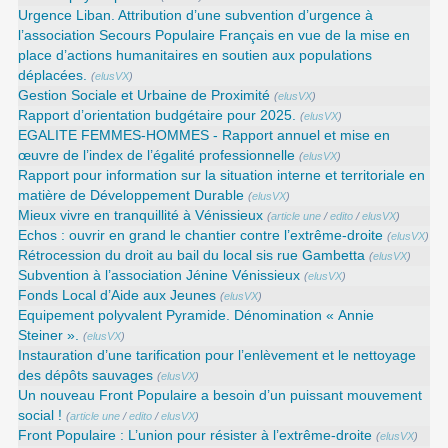
Urgence Liban. Attribution d’une subvention d’urgence à
l’association Secours Populaire Français en vue de la mise en
place d’actions humanitaires en soutien aux populations
déplacées.
(
elusVX
)
Gestion Sociale et Urbaine de Proximité
(
elusVX
)
Rapport d’orientation budgétaire pour 2025.
(
elusVX
)
EGALITE FEMMES-HOMMES - Rapport annuel et mise en
œuvre de l’index de l’égalité professionnelle
(
elusVX
)
Rapport pour information sur la situation interne et territoriale en
matière de Développement Durable
(
elusVX
)
Mieux vivre en tranquillité à Vénissieux
(
article une
/
edito
/
elusVX
)
Echos : ouvrir en grand le chantier contre l’extrême-droite
(
elusVX
)
Rétrocession du droit au bail du local sis rue Gambetta
(
elusVX
)
Subvention à l’association Jénine Vénissieux
(
elusVX
)
Fonds Local d’Aide aux Jeunes
(
elusVX
)
Equipement polyvalent Pyramide. Dénomination « Annie
Steiner ».
(
elusVX
)
Instauration d’une tarification pour l’enlèvement et le nettoyage
des dépôts sauvages
(
elusVX
)
Un nouveau Front Populaire a besoin d’un puissant mouvement
social !
(
article une
/
edito
/
elusVX
)
Front Populaire : L’union pour résister à l’extrême-droite
(
elusVX
)