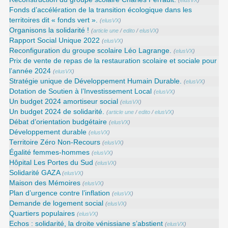
(
elusVX
)
Fonds d’accélération de la transition écologique dans les
territoires dit « fonds vert ».
(
elusVX
)
Organisons la solidarité !
(
article une
/
edito
/
elusVX
)
Rapport Social Unique 2022
(
elusVX
)
Reconfiguration du groupe scolaire Léo Lagrange.
(
elusVX
)
Prix de vente de repas de la restauration scolaire et sociale pour
l’année 2024
(
elusVX
)
Stratégie unique de Développement Humain Durable.
(
elusVX
)
Dotation de Soutien à l’Investissement Local
(
elusVX
)
Un budget 2024 amortiseur social
(
elusVX
)
Un budget 2024 de solidarité.
(
article une
/
edito
/
elusVX
)
Débat d’orientation budgétaire
(
elusVX
)
Développement durable
(
elusVX
)
Territoire Zéro Non-Recours
(
elusVX
)
Égalité femmes-hommes
(
elusVX
)
Hôpital Les Portes du Sud
(
elusVX
)
Solidarité GAZA
(
elusVX
)
Maison des Mémoires
(
elusVX
)
Plan d’urgence contre l’inflation
(
elusVX
)
Demande de logement social
(
elusVX
)
Quartiers populaires
(
elusVX
)
Echos : solidarité, la droite vénissiane s’abstient
(
elusVX
)