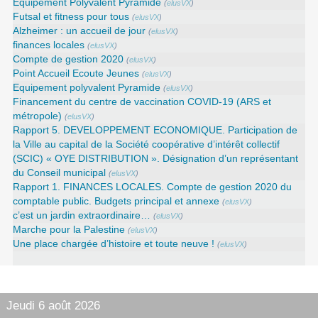
Équipement Polyvalent Pyramide
(
elusVX
)
Futsal et fitness pour tous
(
elusVX
)
Alzheimer : un accueil de jour
(
elusVX
)
finances locales
(
elusVX
)
Compte de gestion 2020
(
elusVX
)
Point Accueil Ecoute Jeunes
(
elusVX
)
Equipement polyvalent Pyramide
(
elusVX
)
Financement du centre de vaccination COVID-19 (ARS et
métropole)
(
elusVX
)
Rapport 5. DEVELOPPEMENT ECONOMIQUE. Participation de
la Ville au capital de la Société coopérative d’intérêt collectif
(SCIC) « OYE DISTRIBUTION ». Désignation d’un représentant
du Conseil municipal
(
elusVX
)
Rapport 1. FINANCES LOCALES. Compte de gestion 2020 du
comptable public. Budgets principal et annexe
(
elusVX
)
c’est un jardin extraordinaire…
(
elusVX
)
Marche pour la Palestine
(
elusVX
)
Une place chargée d’histoire et toute neuve !
(
elusVX
)
Jeudi 6 août 2026