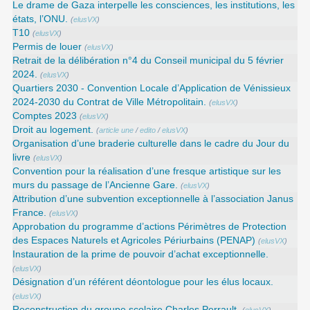
Le drame de Gaza interpelle les consciences, les institutions, les
états, l’ONU.
(
elusVX
)
T10
(
elusVX
)
Permis de louer
(
elusVX
)
Retrait de la délibération n°4 du Conseil municipal du 5 février
2024.
(
elusVX
)
Quartiers 2030 - Convention Locale d’Application de Vénissieux
2024-2030 du Contrat de Ville Métropolitain.
(
elusVX
)
Comptes 2023
(
elusVX
)
Droit au logement.
(
article une
/
edito
/
elusVX
)
Organisation d’une braderie culturelle dans le cadre du Jour du
livre
(
elusVX
)
Convention pour la réalisation d’une fresque artistique sur les
murs du passage de l’Ancienne Gare.
(
elusVX
)
Attribution d’une subvention exceptionnelle à l’association Janus
France.
(
elusVX
)
Approbation du programme d’actions Périmètres de Protection
des Espaces Naturels et Agricoles Périurbains (PENAP)
(
elusVX
)
Instauration de la prime de pouvoir d’achat exceptionnelle.
(
elusVX
)
Désignation d’un référent déontologue pour les élus locaux.
(
elusVX
)
Reconstruction du groupe scolaire Charles Perrault.