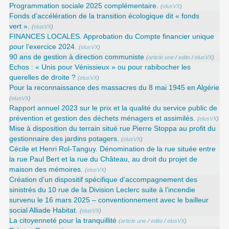
Programmation sociale 2025 complémentaire.
(
elusVX
)
Fonds d’accélération de la transition écologique dit « fonds
vert ».
(
elusVX
)
FINANCES LOCALES. Approbation du Compte financier unique
pour l’exercice 2024.
(
elusVX
)
90 ans de gestion à direction communiste
(
article une
/
edito
/
elusVX
)
Echos : « Unis pour Vénissieux » ou pour rabibocher les
querelles de droite ?
(
elusVX
)
Pour la reconnaissance des massacres du 8 mai 1945 en Algérie
(
elusVX
)
Rapport annuel 2023 sur le prix et la qualité du service public de
prévention et gestion des déchets ménagers et assimilés.
(
elusVX
)
Mise à disposition du terrain situé rue Pierre Stoppa au profit du
gestionnaire des jardins potagers.
(
elusVX
)
Cécile et Henri Rol-Tanguy. Dénomination de la rue située entre
la rue Paul Bert et la rue du Château, au droit du projet de
maison des mémoires.
(
elusVX
)
Création d’un dispositif spécifique d’accompagnement des
sinistrés du 10 rue de la Division Leclerc suite à l’incendie
survenu le 16 mars 2025 – conventionnement avec le bailleur
social Alliade Habitat.
(
elusVX
)
La citoyenneté pour la tranquillité
(
article une
/
edito
/
elusVX
)