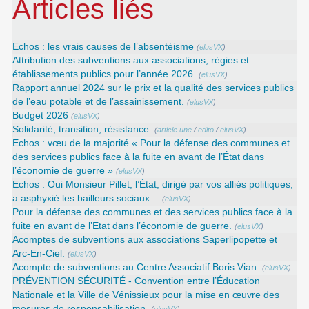
Articles liés
Echos : les vrais causes de l’absentéisme
(
elusVX
)
Attribution des subventions aux associations, régies et
établissements publics pour l’année 2026.
(
elusVX
)
Rapport annuel 2024 sur le prix et la qualité des services publics
de l’eau potable et de l’assainissement.
(
elusVX
)
Budget 2026
(
elusVX
)
Solidarité, transition, résistance.
(
article une
/
edito
/
elusVX
)
Echos : vœu de la majorité « Pour la défense des communes et
des services publics face à la fuite en avant de l’État dans
l’économie de guerre »
(
elusVX
)
Echos : Oui Monsieur Pillet, l’État, dirigé par vos alliés politiques,
a asphyxié les bailleurs sociaux…
(
elusVX
)
Pour la défense des communes et des services publics face à la
fuite en avant de l’Etat dans l’économie de guerre.
(
elusVX
)
Acomptes de subventions aux associations Saperlipopette et
Arc-En-Ciel.
(
elusVX
)
Acompte de subventions au Centre Associatif Boris Vian.
(
elusVX
)
PRÉVENTION SÉCURITÉ - Convention entre l’Éducation
Nationale et la Ville de Vénissieux pour la mise en œuvre des
mesures de responsabilisation.