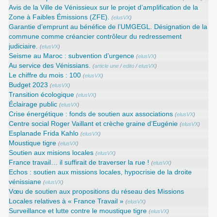
Avis de la Ville de Vénissieux sur le projet d’amplification de la
Zone à Faibles Émissions (ZFE).
(
elusVX
)
Garantie d’emprunt au bénéfice de l’UMGEGL. Désignation de la
commune comme créancier contrôleur du redressement
judiciaire.
(
elusVX
)
Seisme au Maroc : subvention d’urgence
(
elusVX
)
Au service des Vénissians.
(
article une
/
edito
/
elusVX
)
Le chiffre du mois : 100
(
elusVX
)
Budget 2023
(
elusVX
)
Transition écologique
(
elusVX
)
Éclairage public
(
elusVX
)
Crise énergétique : fonds de soutien aux associations
(
elusVX
)
Centre social Roger Vaillant et crèche graine d’Eugénie
(
elusVX
)
Esplanade Frida Kahlo
(
elusVX
)
Moustique tigre
(
elusVX
)
Soutien aux misions locales
(
elusVX
)
France travail… il suffirait de traverser la rue !
(
elusVX
)
Echos : soutien aux missions locales, hypocrisie de la droite
vénissiane
(
elusVX
)
Vœu de soutien aux propositions du réseau des Missions
Locales relatives à « France Travail »
(
elusVX
)
Surveillance et lutte contre le moustique tigre
(
elusVX
)