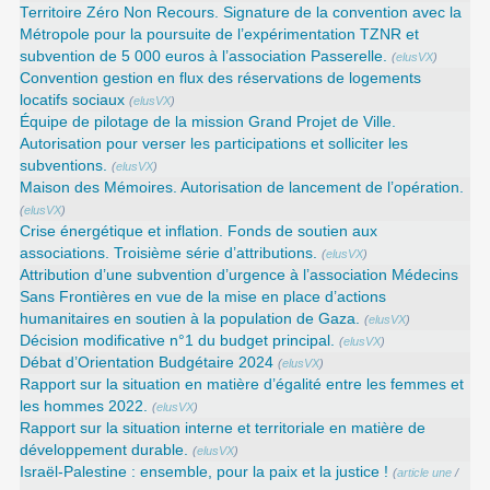
Territoire Zéro Non Recours. Signature de la convention avec la
Métropole pour la poursuite de l’expérimentation TZNR et
subvention de 5 000 euros à l’association Passerelle.
(
elusVX
)
Convention gestion en flux des réservations de logements
locatifs sociaux
(
elusVX
)
Équipe de pilotage de la mission Grand Projet de Ville.
Autorisation pour verser les participations et solliciter les
subventions.
(
elusVX
)
Maison des Mémoires. Autorisation de lancement de l’opération.
(
elusVX
)
Crise énergétique et inflation. Fonds de soutien aux
associations. Troisième série d’attributions.
(
elusVX
)
Attribution d’une subvention d’urgence à l’association Médecins
Sans Frontières en vue de la mise en place d’actions
humanitaires en soutien à la population de Gaza.
(
elusVX
)
Décision modificative n°1 du budget principal.
(
elusVX
)
Débat d’Orientation Budgétaire 2024
(
elusVX
)
Rapport sur la situation en matière d’égalité entre les femmes et
les hommes 2022.
(
elusVX
)
Rapport sur la situation interne et territoriale en matière de
développement durable.
(
elusVX
)
Israël-Palestine : ensemble, pour la paix et la justice !
(
article une
/