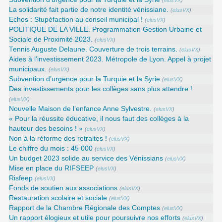
(
elusVX
)
La solidarité fait partie de notre identité vénissiane.
(
elusVX
)
Echos : Stupéfaction au conseil municipal !
(
elusVX
)
POLITIQUE DE LA VILLE. Programmation Gestion Urbaine et
Sociale de Proximité 2023.
(
elusVX
)
Tennis Auguste Delaune. Couverture de trois terrains.
(
elusVX
)
Aides à l’investissement 2023. Métropole de Lyon. Appel à projet
municipaux.
(
elusVX
)
Subvention d’urgence pour la Turquie et la Syrie
(
elusVX
)
Des investissements pour les collèges sans plus attendre !
(
elusVX
)
Nouvelle Maison de l’enfance Anne Sylvestre.
(
elusVX
)
« Pour la réussite éducative, il nous faut des collèges à la
hauteur des besoins ! »
(
elusVX
)
Non à la réforme des retraites !
(
elusVX
)
Le chiffre du mois : 45 000
(
elusVX
)
Un budget 2023 solide au service des Vénissians
(
elusVX
)
Mise en place du RIFSEEP
(
elusVX
)
Risfeep
(
elusVX
)
Fonds de soutien aux associations
(
elusVX
)
Restauration scolaire et sociale
(
elusVX
)
Rapport de la Chambre Régionale des Comptes
(
elusVX
)
Un rapport élogieux et utile pour poursuivre nos efforts
(
elusVX
)