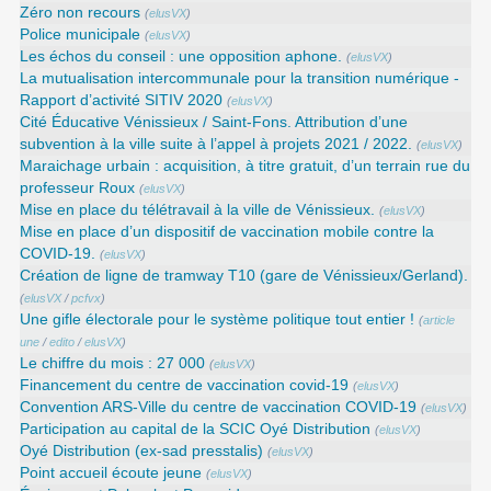
Zéro non recours
(
elusVX
)
Police municipale
(
elusVX
)
Les échos du conseil : une opposition aphone.
(
elusVX
)
La mutualisation intercommunale pour la transition numérique -
Rapport d’activité SITIV 2020
(
elusVX
)
Cité Éducative Vénissieux / Saint-Fons. Attribution d’une
subvention à la ville suite à l’appel à projets 2021 / 2022.
(
elusVX
)
Maraichage urbain : acquisition, à titre gratuit, d’un terrain rue du
professeur Roux
(
elusVX
)
Mise en place du télétravail à la ville de Vénissieux.
(
elusVX
)
Mise en place d’un dispositif de vaccination mobile contre la
COVID-19.
(
elusVX
)
Création de ligne de tramway T10 (gare de Vénissieux/Gerland).
(
elusVX
/
pcfvx
)
Une gifle électorale pour le système politique tout entier !
(
article
une
/
edito
/
elusVX
)
Le chiffre du mois : 27 000
(
elusVX
)
Financement du centre de vaccination covid-19
(
elusVX
)
Convention ARS‑Ville du centre de vaccination COVID‑19
(
elusVX
)
Participation au capital de la SCIC Oyé Distribution
(
elusVX
)
Oyé Distribution (ex-sad presstalis)
(
elusVX
)
Point accueil écoute jeune
(
elusVX
)