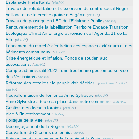
Esplanade Frida Kahlo
(
elusVX
)
Travaux de réhabilitation et d’extension du centre social Roger
Vailland et de la crèche graine d’Eugénie
(
elusVX
)
Travaux de passage en LED de l’Eclairage Public
(
elusVX
)
Renouvellement de la labellisation Territoire Engagé Transition
Écologique Climat Air Énergie et révision de l’Agenda 21 de la
Ville
(
elusVX
)
Lancement du marché d’entretien des espaces extérieurs et des
bâtiments communaux.
(
elusVX
)
Crise énergétique et inflation. Fonds de soutien aux
associations.
(
elusVX
)
Compte administratif 2022 : une très bonne gestion au service
des Vénissians
(
elusVX
)
Réforme des retraites : le peuple doit décider !
(
article une
/
edito
/
elusVX
)
Nouvelle maison de l’enfance Anne Sylvestre
(
elusVX
)
Anne Sylvestre a toute sa place dans notre commune.
(
elusVX
)
Gestion des déchets forains.
(
elusVX
)
Aide à l’investissement
(
elusVX
)
Politique de la Ville.
(
elusVX
)
Désengagement de la Région.
(
elusVX
)
Couverture de 3 courts de tennis
(
elusVX
)
Subvention d’urgence pour la Turquie et la Syrie