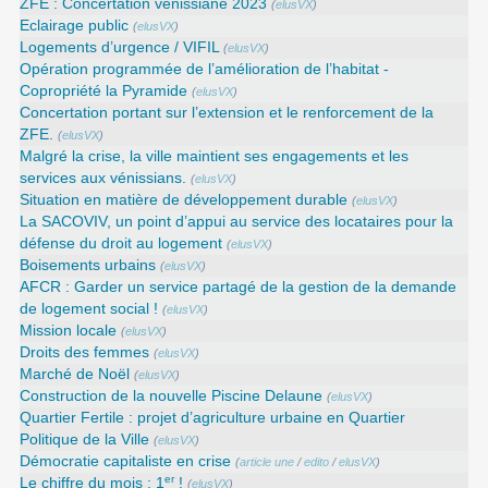
ZFE : Concertation vénissiane 2023
(
elusVX
)
Eclairage public
(
elusVX
)
Logements d’urgence / VIFIL
(
elusVX
)
Opération programmée de l’amélioration de l’habitat -
Copropriété la Pyramide
(
elusVX
)
Concertation portant sur l’extension et le renforcement de la
ZFE.
(
elusVX
)
Malgré la crise, la ville maintient ses engagements et les
services aux vénissians.
(
elusVX
)
Situation en matière de développement durable
(
elusVX
)
La SACOVIV, un point d’appui au service des locataires pour la
défense du droit au logement
(
elusVX
)
Boisements urbains
(
elusVX
)
AFCR : Garder un service partagé de la gestion de la demande
de logement social !
(
elusVX
)
Mission locale
(
elusVX
)
Droits des femmes
(
elusVX
)
Marché de Noël
(
elusVX
)
Construction de la nouvelle Piscine Delaune
(
elusVX
)
Quartier Fertile : projet d’agriculture urbaine en Quartier
Politique de la Ville
(
elusVX
)
Démocratie capitaliste en crise
(
article une
/
edito
/
elusVX
)
er
Le chiffre du mois : 1
!
(
elusVX
)