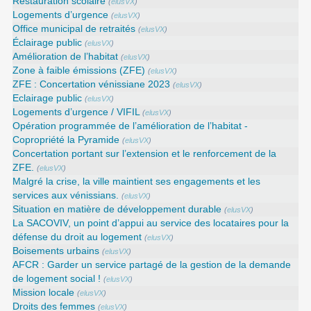
Restauration scolaire
(
elusVX
)
Logements d’urgence
(
elusVX
)
Office municipal de retraités
(
elusVX
)
Éclairage public
(
elusVX
)
Amélioration de l’habitat
(
elusVX
)
Zone à faible émissions (ZFE)
(
elusVX
)
ZFE : Concertation vénissiane 2023
(
elusVX
)
Eclairage public
(
elusVX
)
Logements d’urgence / VIFIL
(
elusVX
)
Opération programmée de l’amélioration de l’habitat -
Copropriété la Pyramide
(
elusVX
)
Concertation portant sur l’extension et le renforcement de la
ZFE.
(
elusVX
)
Malgré la crise, la ville maintient ses engagements et les
services aux vénissians.
(
elusVX
)
Situation en matière de développement durable
(
elusVX
)
La SACOVIV, un point d’appui au service des locataires pour la
défense du droit au logement
(
elusVX
)
Boisements urbains
(
elusVX
)
AFCR : Garder un service partagé de la gestion de la demande
de logement social !
(
elusVX
)
Mission locale
(
elusVX
)
Droits des femmes
(
elusVX
)