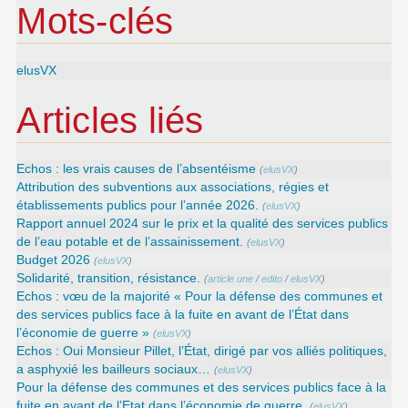
Mots-clés
elusVX
Articles liés
Echos : les vrais causes de l’absentéisme
(
elusVX
)
Attribution des subventions aux associations, régies et
établissements publics pour l’année 2026.
(
elusVX
)
Rapport annuel 2024 sur le prix et la qualité des services publics
de l’eau potable et de l’assainissement.
(
elusVX
)
Budget 2026
(
elusVX
)
Solidarité, transition, résistance.
(
article une
/
edito
/
elusVX
)
Echos : vœu de la majorité « Pour la défense des communes et
des services publics face à la fuite en avant de l’État dans
l’économie de guerre »
(
elusVX
)
Echos : Oui Monsieur Pillet, l’État, dirigé par vos alliés politiques,
a asphyxié les bailleurs sociaux…
(
elusVX
)
Pour la défense des communes et des services publics face à la
fuite en avant de l’Etat dans l’économie de guerre.
(
elusVX
)