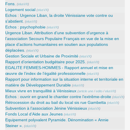
Fons.
(
elusVX
)
Logement social
(
elusVX
)
Echos : Urgence Liban, la droite Vénissiane vote contre ou
s’abstient.
(
elusVX
)
Echos : psychophobie
(
elusVX
)
Urgence Liban. Attribution d’une subvention d’urgence à
l’association Secours Populaire Français en vue de la mise en
place d’actions humanitaires en soutien aux populations
déplacées.
(
elusVX
)
Gestion Sociale et Urbaine de Proximité
(
elusVX
)
Rapport d’orientation budgétaire pour 2025.
(
elusVX
)
EGALITE FEMMES-HOMMES - Rapport annuel et mise en
œuvre de l’index de l’égalité professionnelle
(
elusVX
)
Rapport pour information sur la situation interne et territoriale en
matière de Développement Durable
(
elusVX
)
Mieux vivre en tranquillité à Vénissieux
(
article une
/
edito
/
elusVX
)
Echos : ouvrir en grand le chantier contre l’extrême-droite
(
elusVX
)
Rétrocession du droit au bail du local sis rue Gambetta
(
elusVX
)
Subvention à l’association Jénine Vénissieux
(
elusVX
)
Fonds Local d’Aide aux Jeunes
(
elusVX
)
Equipement polyvalent Pyramide. Dénomination « Annie
Steiner ».
(
elusVX
)