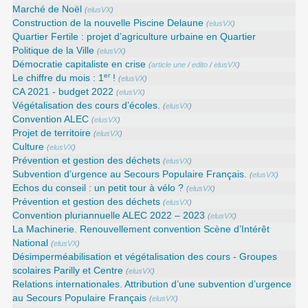
Marché de Noël
(
elusVX
)
Construction de la nouvelle Piscine Delaune
(
elusVX
)
Quartier Fertile : projet d’agriculture urbaine en Quartier
Politique de la Ville
(
elusVX
)
Démocratie capitaliste en crise
(
article une
/
edito
/
elusVX
)
er
Le chiffre du mois : 1
!
(
elusVX
)
CA 2021 - budget 2022
(
elusVX
)
Végétalisation des cours d’écoles.
(
elusVX
)
Convention ALEC
(
elusVX
)
Projet de territoire
(
elusVX
)
Culture
(
elusVX
)
Prévention et gestion des déchets
(
elusVX
)
Subvention d’urgence au Secours Populaire Français.
(
elusVX
)
Echos du conseil : un petit tour à vélo ?
(
elusVX
)
Prévention et gestion des déchets
(
elusVX
)
Convention pluriannuelle ALEC 2022 – 2023
(
elusVX
)
La Machinerie. Renouvellement convention Scène d’Intérêt
National
(
elusVX
)
Désimperméabilisation et végétalisation des cours - Groupes
scolaires Parilly et Centre
(
elusVX
)
Relations internationales. Attribution d’une subvention d’urgence
au Secours Populaire Français
(
elusVX
)