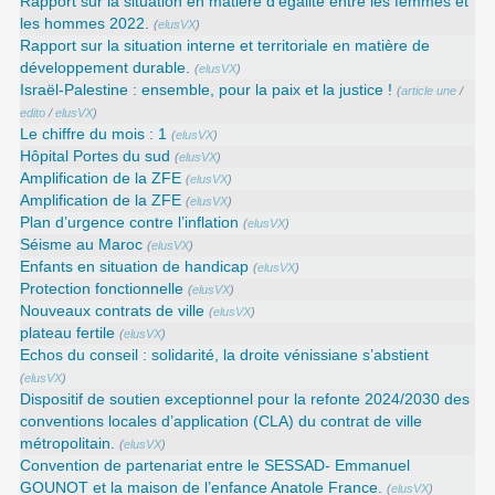
Rapport sur la situation en matière d’égalité entre les femmes et
les hommes 2022.
(
elusVX
)
Rapport sur la situation interne et territoriale en matière de
développement durable.
(
elusVX
)
Israël-Palestine : ensemble, pour la paix et la justice !
(
article une
/
edito
/
elusVX
)
Le chiffre du mois : 1
(
elusVX
)
Hôpital Portes du sud
(
elusVX
)
Amplification de la ZFE
(
elusVX
)
Amplification de la ZFE
(
elusVX
)
Plan d’urgence contre l’inflation
(
elusVX
)
Séisme au Maroc
(
elusVX
)
Enfants en situation de handicap
(
elusVX
)
Protection fonctionnelle
(
elusVX
)
Nouveaux contrats de ville
(
elusVX
)
plateau fertile
(
elusVX
)
Echos du conseil : solidarité, la droite vénissiane s’abstient
(
elusVX
)
Dispositif de soutien exceptionnel pour la refonte 2024/2030 des
conventions locales d’application (CLA) du contrat de ville
métropolitain.
(
elusVX
)
Convention de partenariat entre le SESSAD- Emmanuel
GOUNOT et la maison de l’enfance Anatole France.
(
elusVX
)