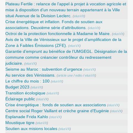
Plateau Fertile : relance de l’appel à projet à vocation agricole et
mise à disposition d’un nouveau terrain appartenant à la Ville
situé Avenue de la Division Leclerc.
(
elusVX
)
Crise énergétique et inflation. Fonds de soutien aux
associations. Deuxième série d’attributions.
(
elusVX
)
Octroi de la protection fonctionnelle à Madame le Maire.
(
elusVX
)
Avis de la Ville de Vénissieux sur le projet d’amplification de la
Zone à Faibles Émissions (ZFE).
(
elusVX
)
Garantie d’emprunt au bénéfice de l’UMGEGL. Désignation de la
commune comme créancier contrôleur du redressement
judiciaire.
(
elusVX
)
Seisme au Maroc : subvention d’urgence
(
elusVX
)
Au service des Vénissians.
(
article une
/
edito
/
elusVX
)
Le chiffre du mois : 100
(
elusVX
)
Budget 2023
(
elusVX
)
Transition écologique
(
elusVX
)
Éclairage public
(
elusVX
)
Crise énergétique : fonds de soutien aux associations
(
elusVX
)
Centre social Roger Vaillant et crèche graine d’Eugénie
(
elusVX
)
Esplanade Frida Kahlo
(
elusVX
)
Moustique tigre
(
elusVX
)
Soutien aux misions locales
(
elusVX
)