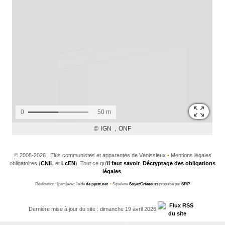
©
2008-2026 , Elus communistes et apparentés de Vénissieux
•
Mentions légales
obligatoires (
CNIL
et
LcEN
). Tout ce qu’
il faut savoir
.
Décryptage des obligations
légales
.
Réalisation : [pam|avec l’aide
de pyrat.net
•
Squelette
SoyezCréateurs
propulsé par
SPIP
Dernière mise à jour du site : dimanche 19 avril 2026