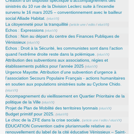
Création d’un dispositif spécifique d’accompagnement des
sinistrés du 10 rue de la Division Leclerc suite à l’incendie
survenu le 16 mars 2025 – conventionnement avec le bailleur
social Alliade Habitat.
(
elusVX
)
La citoyenneté pour la tranquillité
(
article une
/
edito
/
elusVX
)
Echos : Expressions
(
elusVX
)
Echos : Non au départ du centre des Finances Publiques de
Vénissieux
(
elusVX
)
Echos : Droit à la Sécurité, les communistes sont dans l’action
quand l’extrême droite reste dans la polémique.
(
elusVX
)
Attribution des subventions aux associations, régies et
établissements publics pour l’année 2025
(
elusVX
)
Urgence Mayotte. Attribution d’une subvention d’urgence à
l’association Secours Populaire Français - actions humanitaires
en soutien aux populations sinistrées suite au Cyclone Chido.
(
elusVX
)
Accompagnement du vieillissement en Quartier Prioritaire de la
politique de la Ville
(
elusVX
)
Projet de Plan de Mobilité des territoires lyonnais
(
elusVX
)
Budget primitif pour 2025.
(
elusVX
)
Le choc de la ZFE dans la crise sociale.
(
article une
/
edito
/
elusVX
)
ÉDUCATION Convention cadre pluriannuelle relative au
renouvellement du label de la cité éducative Vénissieux – Saint-