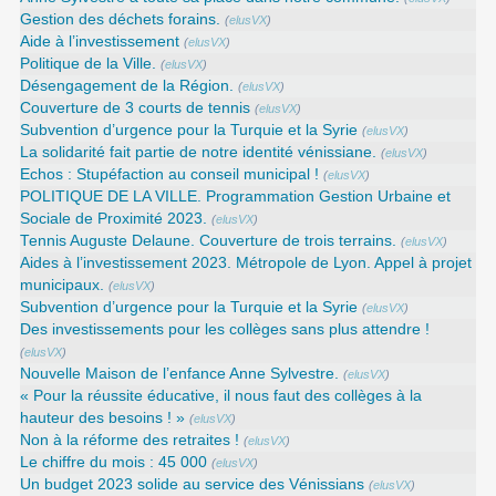
Gestion des déchets forains.
(
elusVX
)
Aide à l’investissement
(
elusVX
)
Politique de la Ville.
(
elusVX
)
Désengagement de la Région.
(
elusVX
)
Couverture de 3 courts de tennis
(
elusVX
)
Subvention d’urgence pour la Turquie et la Syrie
(
elusVX
)
La solidarité fait partie de notre identité vénissiane.
(
elusVX
)
Echos : Stupéfaction au conseil municipal !
(
elusVX
)
POLITIQUE DE LA VILLE. Programmation Gestion Urbaine et
Sociale de Proximité 2023.
(
elusVX
)
Tennis Auguste Delaune. Couverture de trois terrains.
(
elusVX
)
Aides à l’investissement 2023. Métropole de Lyon. Appel à projet
municipaux.
(
elusVX
)
Subvention d’urgence pour la Turquie et la Syrie
(
elusVX
)
Des investissements pour les collèges sans plus attendre !
(
elusVX
)
Nouvelle Maison de l’enfance Anne Sylvestre.
(
elusVX
)
« Pour la réussite éducative, il nous faut des collèges à la
hauteur des besoins ! »
(
elusVX
)
Non à la réforme des retraites !
(
elusVX
)
Le chiffre du mois : 45 000
(
elusVX
)
Un budget 2023 solide au service des Vénissians
(
elusVX
)