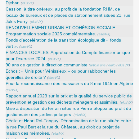
Djebar.
(
elusVX
)
Cession, à titre onéreux, au profit de la fondation RHM, de
locaux de bureaux et de places de stationnement situés 21, rue
Jules Ferry.
(
elusVX
)
RENOUVELLEMENT URBAIN ET COHÉSION SOCIALE
Programmation sociale 2025 complémentaire.
(
elusVX
)
Fonds d’accélération de la transition écologique dit « fonds
vert ».
(
elusVX
)
FINANCES LOCALES. Approbation du Compte financier unique
pour l’exercice 2024.
(
elusVX
)
90 ans de gestion à direction communiste
(
article une
/
edito
/
elusVX
)
Echos : « Unis pour Vénissieux » ou pour rabibocher les
querelles de droite ?
(
elusVX
)
Pour la reconnaissance des massacres du 8 mai 1945 en Algérie
(
elusVX
)
Rapport annuel 2023 sur le prix et la qualité du service public de
prévention et gestion des déchets ménagers et assimilés.
(
elusVX
)
Mise à disposition du terrain situé rue Pierre Stoppa au profit du
gestionnaire des jardins potagers.
(
elusVX
)
Cécile et Henri Rol-Tanguy. Dénomination de la rue située entre
la rue Paul Bert et la rue du Château, au droit du projet de
maison des mémoires.
(
elusVX
)