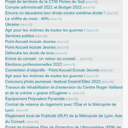
Projet de territoire de la CTM Portes du Sud
(
elusVX
)
Compte administratif 2021 et Budget 2022
(
elusVX
)
Encore un deuxième tour droite contre extrême-droite !
(
elusVX
)
Le chiffre du mois : 40%
(
elusVX
)
Ukraine
(
elusVX
)
Agir pour les victimes de toutes les guerres !
(
elusVX
)
Services publics
(
elusVX
)
Point Accueil écoute Jeunes
(
elusVX
)
Point Accueil écoute Jeunes
(
elusVX
)
Défendre les droits de tous
(
elusVX
)
Echos du conseil : un retour au conseil…
(
elusVX
)
Elections professionnelles 2022
(
elusVX
)
Convention d’objectifs - Point Accueil Ecoute Jeunes
(
elusVX
)
Agir pour les victimes de toutes les guerres !
(
elusVX
)
Concours photo jeunesse -festival Essenti’Elles 2022
(
elusVX
)
Travaux de réhabilitation et d’extension du Centre Roger Vailland
et de la crèche « graine d’Eugénie ».
(
elusVX
)
Equipement Polyvalent Pyramide
(
elusVX
)
Contrat de relance du logement avec l’État et la Métropole de
Lyon.
(
elusVX
)
Règlement local de Publicité (RLP) de la Métropole de Lyon. Avis
du Conseil.
(
elusVX
)
Projet de troisième Plan de Protection de l’Atmosphère (PPA) de