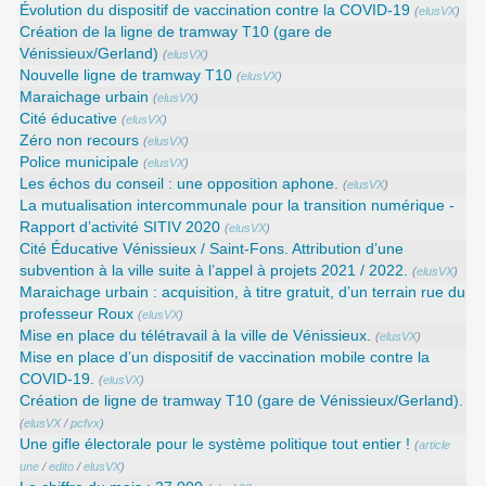
Évolution du dispositif de vaccination contre la COVID-19
(
elusVX
)
Création de la ligne de tramway T10 (gare de
Vénissieux/Gerland)
(
elusVX
)
Nouvelle ligne de tramway T10
(
elusVX
)
Maraichage urbain
(
elusVX
)
Cité éducative
(
elusVX
)
Zéro non recours
(
elusVX
)
Police municipale
(
elusVX
)
Les échos du conseil : une opposition aphone.
(
elusVX
)
La mutualisation intercommunale pour la transition numérique -
Rapport d’activité SITIV 2020
(
elusVX
)
Cité Éducative Vénissieux / Saint-Fons. Attribution d’une
subvention à la ville suite à l’appel à projets 2021 / 2022.
(
elusVX
)
Maraichage urbain : acquisition, à titre gratuit, d’un terrain rue du
professeur Roux
(
elusVX
)
Mise en place du télétravail à la ville de Vénissieux.
(
elusVX
)
Mise en place d’un dispositif de vaccination mobile contre la
COVID-19.
(
elusVX
)
Création de ligne de tramway T10 (gare de Vénissieux/Gerland).
(
elusVX
/
pcfvx
)
Une gifle électorale pour le système politique tout entier !
(
article
une
/
edito
/
elusVX
)