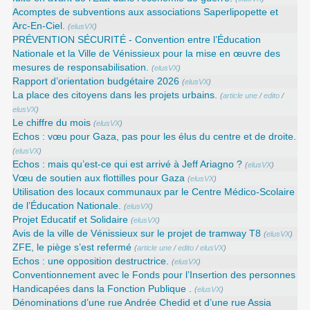
Acomptes de subventions aux associations Saperlipopette et
Arc-En-Ciel.
(
elusVX
)
PRÉVENTION SÉCURITÉ - Convention entre l’Éducation
Nationale et la Ville de Vénissieux pour la mise en œuvre des
mesures de responsabilisation.
(
elusVX
)
Rapport d’orientation budgétaire 2026
(
elusVX
)
La place des citoyens dans les projets urbains.
(
article une
/
edito
/
elusVX
)
Le chiffre du mois
(
elusVX
)
Echos : vœu pour Gaza, pas pour les élus du centre et de droite.
(
elusVX
)
Echos : mais qu’est-ce qui est arrivé à Jeff Ariagno ?
(
elusVX
)
Vœu de soutien aux flottilles pour Gaza
(
elusVX
)
Utilisation des locaux communaux par le Centre Médico-Scolaire
de l’Éducation Nationale.
(
elusVX
)
Projet Educatif et Solidaire
(
elusVX
)
Avis de la ville de Vénissieux sur le projet de tramway T8
(
elusVX
)
ZFE, le piège s’est refermé
(
article une
/
edito
/
elusVX
)
Echos : une opposition destructrice.
(
elusVX
)
Conventionnement avec le Fonds pour l’Insertion des personnes
Handicapées dans la Fonction Publique .
(
elusVX
)
Dénominations d’une rue Andrée Chedid et d’une rue Assia