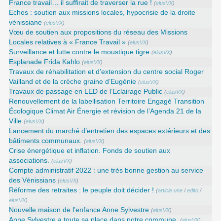
France travail… il suffirait de traverser la rue !
(
elusVX
)
Echos : soutien aux missions locales, hypocrisie de la droite
vénissiane
(
elusVX
)
Vœu de soutien aux propositions du réseau des Missions
Locales relatives à « France Travail »
(
elusVX
)
Surveillance et lutte contre le moustique tigre
(
elusVX
)
Esplanade Frida Kahlo
(
elusVX
)
Travaux de réhabilitation et d’extension du centre social Roger
Vailland et de la crèche graine d’Eugénie
(
elusVX
)
Travaux de passage en LED de l’Eclairage Public
(
elusVX
)
Renouvellement de la labellisation Territoire Engagé Transition
Écologique Climat Air Énergie et révision de l’Agenda 21 de la
Ville
(
elusVX
)
Lancement du marché d’entretien des espaces extérieurs et des
bâtiments communaux.
(
elusVX
)
Crise énergétique et inflation. Fonds de soutien aux
associations.
(
elusVX
)
Compte administratif 2022 : une très bonne gestion au service
des Vénissians
(
elusVX
)
Réforme des retraites : le peuple doit décider !
(
article une
/
edito
/
elusVX
)
Nouvelle maison de l’enfance Anne Sylvestre
(
elusVX
)
Anne Sylvestre a toute sa place dans notre commune.
(
elusVX
)