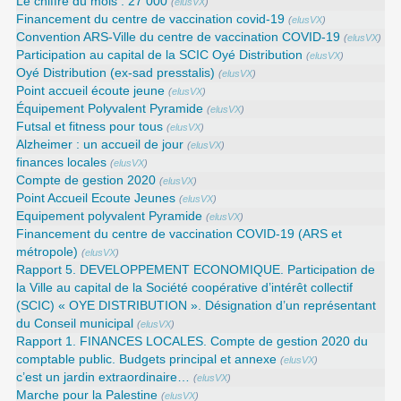
Le chiffre du mois : 27 000
(
elusVX
)
Financement du centre de vaccination covid-19
(
elusVX
)
Convention ARS‑Ville du centre de vaccination COVID‑19
(
elusVX
)
Participation au capital de la SCIC Oyé Distribution
(
elusVX
)
Oyé Distribution (ex-sad presstalis)
(
elusVX
)
Point accueil écoute jeune
(
elusVX
)
Équipement Polyvalent Pyramide
(
elusVX
)
Futsal et fitness pour tous
(
elusVX
)
Alzheimer : un accueil de jour
(
elusVX
)
finances locales
(
elusVX
)
Compte de gestion 2020
(
elusVX
)
Point Accueil Ecoute Jeunes
(
elusVX
)
Equipement polyvalent Pyramide
(
elusVX
)
Financement du centre de vaccination COVID-19 (ARS et
métropole)
(
elusVX
)
Rapport 5. DEVELOPPEMENT ECONOMIQUE. Participation de
la Ville au capital de la Société coopérative d’intérêt collectif
(SCIC) « OYE DISTRIBUTION ». Désignation d’un représentant
du Conseil municipal
(
elusVX
)
Rapport 1. FINANCES LOCALES. Compte de gestion 2020 du
comptable public. Budgets principal et annexe
(
elusVX
)
c’est un jardin extraordinaire…
(
elusVX
)
Marche pour la Palestine
(
elusVX
)