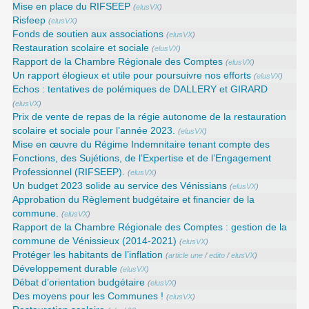
Mise en place du RIFSEEP
(
elusVX
)
Risfeep
(
elusVX
)
Fonds de soutien aux associations
(
elusVX
)
Restauration scolaire et sociale
(
elusVX
)
Rapport de la Chambre Régionale des Comptes
(
elusVX
)
Un rapport élogieux et utile pour poursuivre nos efforts
(
elusVX
)
Echos : tentatives de polémiques de DALLERY et GIRARD
(
elusVX
)
Prix de vente de repas de la régie autonome de la restauration
scolaire et sociale pour l’année 2023.
(
elusVX
)
Mise en œuvre du Régime Indemnitaire tenant compte des
Fonctions, des Sujétions, de l’Expertise et de l’Engagement
Professionnel (RIFSEEP).
(
elusVX
)
Un budget 2023 solide au service des Vénissians
(
elusVX
)
Approbation du Règlement budgétaire et financier de la
commune.
(
elusVX
)
Rapport de la Chambre Régionale des Comptes : gestion de la
commune de Vénissieux (2014-2021)
(
elusVX
)
Protéger les habitants de l’inflation
(
article une
/
edito
/
elusVX
)
Développement durable
(
elusVX
)
Débat d’orientation budgétaire
(
elusVX
)
Des moyens pour les Communes !
(
elusVX
)