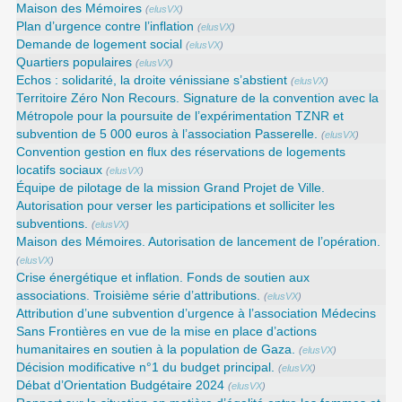
Maison des Mémoires
(
elusVX
)
Plan d’urgence contre l’inflation
(
elusVX
)
Demande de logement social
(
elusVX
)
Quartiers populaires
(
elusVX
)
Echos : solidarité, la droite vénissiane s’abstient
(
elusVX
)
Territoire Zéro Non Recours. Signature de la convention avec la
Métropole pour la poursuite de l’expérimentation TZNR et
subvention de 5 000 euros à l’association Passerelle.
(
elusVX
)
Convention gestion en flux des réservations de logements
locatifs sociaux
(
elusVX
)
Équipe de pilotage de la mission Grand Projet de Ville.
Autorisation pour verser les participations et solliciter les
subventions.
(
elusVX
)
Maison des Mémoires. Autorisation de lancement de l’opération.
(
elusVX
)
Crise énergétique et inflation. Fonds de soutien aux
associations. Troisième série d’attributions.
(
elusVX
)
Attribution d’une subvention d’urgence à l’association Médecins
Sans Frontières en vue de la mise en place d’actions
humanitaires en soutien à la population de Gaza.
(
elusVX
)
Décision modificative n°1 du budget principal.
(
elusVX
)
Débat d’Orientation Budgétaire 2024
(
elusVX
)