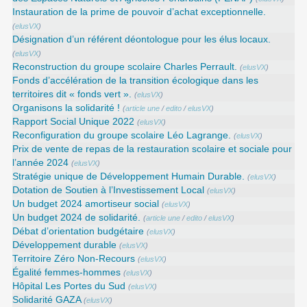
Instauration de la prime de pouvoir d’achat exceptionnelle.
(
elusVX
)
Désignation d’un référent déontologue pour les élus locaux.
(
elusVX
)
Reconstruction du groupe scolaire Charles Perrault.
(
elusVX
)
Fonds d’accélération de la transition écologique dans les
territoires dit « fonds vert ».
(
elusVX
)
Organisons la solidarité !
(
article une
/
edito
/
elusVX
)
Rapport Social Unique 2022
(
elusVX
)
Reconfiguration du groupe scolaire Léo Lagrange.
(
elusVX
)
Prix de vente de repas de la restauration scolaire et sociale pour
l’année 2024
(
elusVX
)
Stratégie unique de Développement Humain Durable.
(
elusVX
)
Dotation de Soutien à l’Investissement Local
(
elusVX
)
Un budget 2024 amortiseur social
(
elusVX
)
Un budget 2024 de solidarité.
(
article une
/
edito
/
elusVX
)
Débat d’orientation budgétaire
(
elusVX
)
Développement durable
(
elusVX
)
Territoire Zéro Non-Recours
(
elusVX
)
Égalité femmes-hommes
(
elusVX
)
Hôpital Les Portes du Sud
(
elusVX
)
Solidarité GAZA
(
elusVX
)