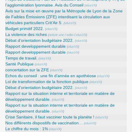
l’agglomération lyonnaise. Avis du Conseil
(
elusVX
)
Avis sur la mise en œuvre par la Métropole de Lyon de la Zone
de Faibles Émissions (ZFE) interdisant la circulation aux
véhicules particuliers Crit’Air 5.
(
elusVX
)
Budget primitif 2022.
(
elusVX
)
La violence des riches
(
article une
/
edito
/
elusVX
)
Débat d’orientation budgétaire 2022.
(
elusVX
)
Rapport developpement durable
(
elusVX
)
Rapport developpement durable
(
elusVX
)
Temps de travail.
(
elusVX
)
Santé Publique
(
elusVX
)
concertation sur la ZFE
(
elusVX
)
Echos du conseil : une fin d’année en apothéose
(
elusVX
)
Loi de transformation de la fonction publique
(
elusVX
)
Débat d’orientation budgétaire 2022.
(
elusVX
)
Rapport sur la situation interne et territoriale en matière de
développement durable.
(
elusVX
)
Rapport sur la situation interne et territoriale en matière de
développement durable.
(
elusVX
)
Crise Sanitaire, il faut vacciner toute la planète !
(
elusVX
)
Nos différents dispositifs de vaccination…
(
elusVX
)
Le chiffre du mois : 1%
(
elusVX
)