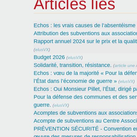
Articles liés
Echos : les vrais causes de l’absentéisme
Attribution des subventions aux associatio
Rapport annuel 2024 sur le prix et la quali
(
elusVX
)
Budget 2026
(
elusVX
)
Solidarité, transition, résistance.
(
article une
Echos : vœu de la majorité « Pour la défe
l’État dans l’économie de guerre »
(
elusVX
)
Echos : Oui Monsieur Pillet, l’État, dirigé 
Pour la défense des communes et des servi
guerre.
(
elusVX
)
Acomptes de subventions aux associations 
Acompte de subventions au Centre Associa
PRÉVENTION SÉCURITÉ - Convention entre 
œuvre des mesures de responsabilisation