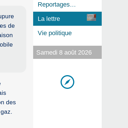
Reportages…
upure
La lettre
ces de
Vie politique
aison
obile
Samedi 8 août 2026
e
ais
on des
 gaz.