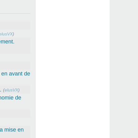
elusVX
)
ement.
e en avant de
…
(
elusVX
)
onomie de
la mise en