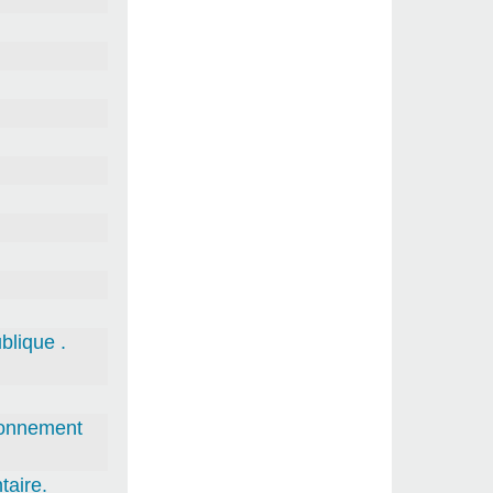
blique .
tionnement
aire.