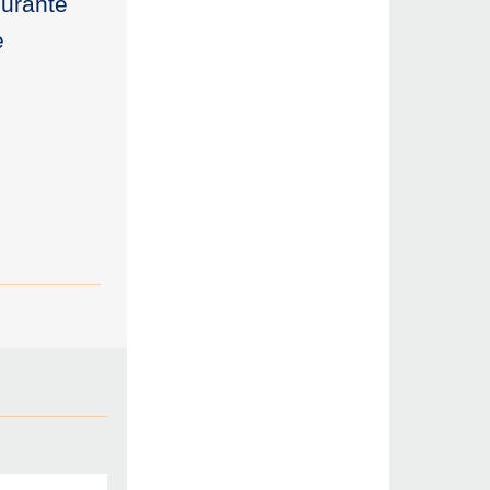
ourante
e