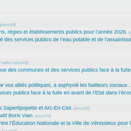
(
elusVX
)
ns, régies et établissements publics pour l’année 2026.
(
té des services publics de l’eau potable et de l’assainiss
/
edito
/
elusVX
)
nse des communes et des services publics face à la fuit
par vos alliés politiques, a asphyxié les bailleurs sociaux
ces publics face à la fuite en avant de l’Etat dans l’éc
Saperlipopette et Arc-En-Ciel.
(
elusVX
)
tif Boris Vian.
(
elusVX
)
l’Éducation Nationale et la Ville de Vénissieux pour 
.