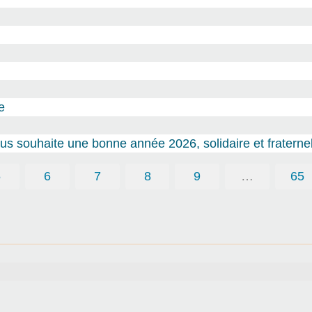
e
s souhaite une bonne année 2026, solidaire et fraternel
5
6
7
8
9
…
65