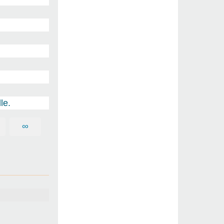
le.
∞