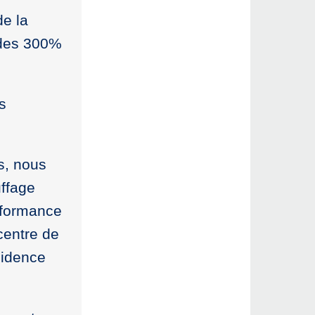
de la
 des 300%
s
s, nous
ffage
rformance
centre de
sidence