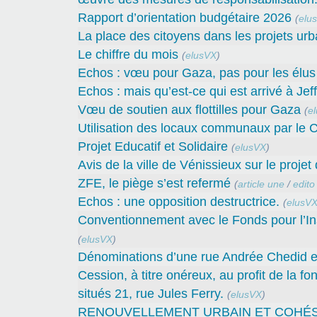
Rapport d’orientation budgétaire 2026
(
elu
La place des citoyens dans les projets urb
Le chiffre du mois
(
elusVX
)
Echos : vœu pour Gaza, pas pour les élus 
Echos : mais qu’est-ce qui est arrivé à Jef
Vœu de soutien aux flottilles pour Gaza
(
e
Utilisation des locaux communaux par le C
Projet Educatif et Solidaire
(
elusVX
)
Avis de la ville de Vénissieux sur le proje
ZFE, le piège s’est refermé
(
article une
/
edito
Echos : une opposition destructrice.
(
elusV
Conventionnement avec le Fonds pour l’In
(
elusVX
)
Dénominations d’une rue Andrée Chedid et
Cession, à titre onéreux, au profit de la 
situés 21, rue Jules Ferry.
(
elusVX
)
RENOUVELLEMENT URBAIN ET COHÉSION 