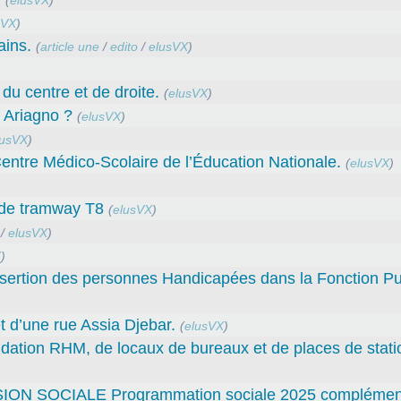
(
elusVX
)
sVX
)
ains.
(
article une
/
edito
/
elusVX
)
du centre et de droite.
(
elusVX
)
f Ariagno ?
(
elusVX
)
lusVX
)
entre Médico-Scolaire de l’Éducation Nationale.
(
elusVX
)
t de tramway T8
(
elusVX
)
/
elusVX
)
X
)
sertion des personnes Handicapées dans la Fonction Pu
 d’une rue Assia Djebar.
(
elusVX
)
fondation RHM, de locaux de bureaux et de places de sta
SOCIALE Programmation sociale 2025 complément