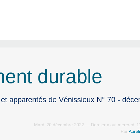
ent durable
 et apparentés de Vénissieux N° 70 - déc
Mardi 20 décembre 2022 — Dernier ajout mercredi 1
Par
Aurél