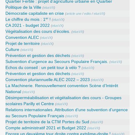
Quartier Fertile : projet d’agriculture urbaine en Quartier
Politique de la Ville
(
elusVX
)
Démocratie capitaliste en crise
(
article une
/
edito
/
elusVX
)
er
Le chiffre du mois : 1
!
(
elusVX
)
CA 2021 - budget 2022
(
elusVX
)
Végétalisation des cours d’écoles.
(
elusVX
)
Convention ALEC
(
elusVX
)
Projet de territoire
(
elusVX
)
Culture
(
elusVX
)
Prévention et gestion des déchets
(
elusVX
)
Subvention d’urgence au Secours Populaire Français.
(
elusVX
)
Echos du conseil : un petit tour à vélo ?
(
elusVX
)
Prévention et gestion des déchets
(
elusVX
)
Convention pluriannuelle ALEC 2022 – 2023
(
elusVX
)
La Machinerie. Renouvellement convention Scène d’Intérêt
National
(
elusVX
)
Désimperméabilisation et végétalisation des cours - Groupes
scolaires Parilly et Centre
(
elusVX
)
Relations internationales. Attribution d’une subvention d’urgence
au Secours Populaire Français
(
elusVX
)
Projet de territoire de la CTM Portes du Sud
(
elusVX
)
Compte administratif 2021 et Budget 2022
(
elusVX
)
Encore un deuxième tour droite contre extrême-droite !
(
elusVX
)