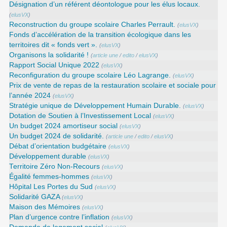
Désignation d’un référent déontologue pour les élus locaux.
(
elusVX
)
Reconstruction du groupe scolaire Charles Perrault.
(
elusVX
)
Fonds d’accélération de la transition écologique dans les
territoires dit « fonds vert ».
(
elusVX
)
Organisons la solidarité !
(
article une
/
edito
/
elusVX
)
Rapport Social Unique 2022
(
elusVX
)
Reconfiguration du groupe scolaire Léo Lagrange.
(
elusVX
)
Prix de vente de repas de la restauration scolaire et sociale pour
l’année 2024
(
elusVX
)
Stratégie unique de Développement Humain Durable.
(
elusVX
)
Dotation de Soutien à l’Investissement Local
(
elusVX
)
Un budget 2024 amortiseur social
(
elusVX
)
Un budget 2024 de solidarité.
(
article une
/
edito
/
elusVX
)
Débat d’orientation budgétaire
(
elusVX
)
Développement durable
(
elusVX
)
Territoire Zéro Non-Recours
(
elusVX
)
Égalité femmes-hommes
(
elusVX
)
Hôpital Les Portes du Sud
(
elusVX
)
Solidarité GAZA
(
elusVX
)
Maison des Mémoires
(
elusVX
)
Plan d’urgence contre l’inflation
(
elusVX
)