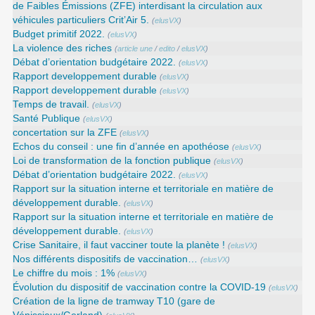
de Faibles Émissions (ZFE) interdisant la circulation aux
véhicules particuliers Crit’Air 5.
(
elusVX
)
Budget primitif 2022.
(
elusVX
)
La violence des riches
(
article une
/
edito
/
elusVX
)
Débat d’orientation budgétaire 2022.
(
elusVX
)
Rapport developpement durable
(
elusVX
)
Rapport developpement durable
(
elusVX
)
Temps de travail.
(
elusVX
)
Santé Publique
(
elusVX
)
concertation sur la ZFE
(
elusVX
)
Echos du conseil : une fin d’année en apothéose
(
elusVX
)
Loi de transformation de la fonction publique
(
elusVX
)
Débat d’orientation budgétaire 2022.
(
elusVX
)
Rapport sur la situation interne et territoriale en matière de
développement durable.
(
elusVX
)
Rapport sur la situation interne et territoriale en matière de
développement durable.
(
elusVX
)
Crise Sanitaire, il faut vacciner toute la planète !
(
elusVX
)
Nos différents dispositifs de vaccination…
(
elusVX
)
Le chiffre du mois : 1%
(
elusVX
)
Évolution du dispositif de vaccination contre la COVID-19
(
elusVX
)
Création de la ligne de tramway T10 (gare de