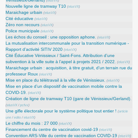
Vénissieux/Gerland)
(
elusVX
)
Nouvelle ligne de tramway T10
(
elusVX
)
Maraichage urbain
(
elusVX
)
Cité éducative
(
elusVX
)
Zéro non recours
(
elusVX
)
Police municipale
(
elusVX
)
Les échos du conseil : une opposition aphone.
(
elusVX
)
La mutualisation intercommunale pour la transition numérique -
Rapport d’activité SITIV 2020
(
elusVX
)
Cité Éducative Vénissieux / Saint-Fons. Attribution d’une
subvention à la ville suite à l’appel à projets 2021 / 2022.
(
elusVX
)
Maraichage urbain : acquisition, à titre gratuit, d’un terrain rue du
professeur Roux
(
elusVX
)
Mise en place du télétravail à la ville de Vénissieux.
(
elusVX
)
Mise en place d’un dispositif de vaccination mobile contre la
COVID-19.
(
elusVX
)
Création de ligne de tramway T10 (gare de Vénissieux/Gerland).
(
elusVX
/
pcfvx
)
Une gifle électorale pour le système politique tout entier !
(
article
une
/
edito
/
elusVX
)
Le chiffre du mois : 27 000
(
elusVX
)
Financement du centre de vaccination covid-19
(
elusVX
)
Convention ARS‑Ville du centre de vaccination COVID‑19
(
elusVX
)