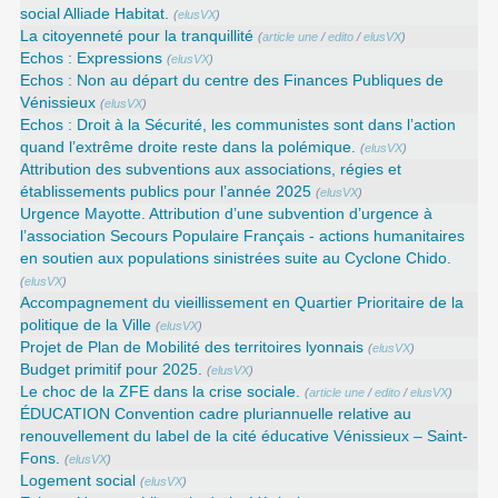
social Alliade Habitat.
(
elusVX
)
La citoyenneté pour la tranquillité
(
article une
/
edito
/
elusVX
)
Echos : Expressions
(
elusVX
)
Echos : Non au départ du centre des Finances Publiques de
Vénissieux
(
elusVX
)
Echos : Droit à la Sécurité, les communistes sont dans l’action
quand l’extrême droite reste dans la polémique.
(
elusVX
)
Attribution des subventions aux associations, régies et
établissements publics pour l’année 2025
(
elusVX
)
Urgence Mayotte. Attribution d’une subvention d’urgence à
l’association Secours Populaire Français - actions humanitaires
en soutien aux populations sinistrées suite au Cyclone Chido.
(
elusVX
)
Accompagnement du vieillissement en Quartier Prioritaire de la
politique de la Ville
(
elusVX
)
Projet de Plan de Mobilité des territoires lyonnais
(
elusVX
)
Budget primitif pour 2025.
(
elusVX
)
Le choc de la ZFE dans la crise sociale.
(
article une
/
edito
/
elusVX
)
ÉDUCATION Convention cadre pluriannuelle relative au
renouvellement du label de la cité éducative Vénissieux – Saint-
Fons.
(
elusVX
)
Logement social
(
elusVX
)