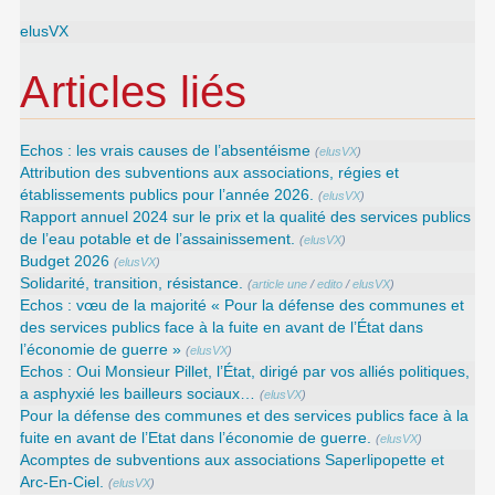
elusVX
Articles liés
Echos : les vrais causes de l’absentéisme
(
elusVX
)
Attribution des subventions aux associations, régies et
établissements publics pour l’année 2026.
(
elusVX
)
Rapport annuel 2024 sur le prix et la qualité des services publics
de l’eau potable et de l’assainissement.
(
elusVX
)
Budget 2026
(
elusVX
)
Solidarité, transition, résistance.
(
article une
/
edito
/
elusVX
)
Echos : vœu de la majorité « Pour la défense des communes et
des services publics face à la fuite en avant de l’État dans
l’économie de guerre »
(
elusVX
)
Echos : Oui Monsieur Pillet, l’État, dirigé par vos alliés politiques,
a asphyxié les bailleurs sociaux…
(
elusVX
)
Pour la défense des communes et des services publics face à la
fuite en avant de l’Etat dans l’économie de guerre.
(
elusVX
)
Acomptes de subventions aux associations Saperlipopette et
Arc-En-Ciel.
(
elusVX
)