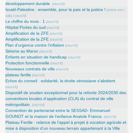
développement durable.
(
elusVX
)
Israël-Palestine : ensemble, pour la paix et la justice !
(
article une
/
edito
/
elusVX
)
Le chiffre du mois : 1
(
elusVX
)
Hôpital Portes du sud
(
elusVX
)
Amplification de la ZFE
(
elusVX
)
Amplification de la ZFE
(
elusVX
)
Plan d’urgence contre l’inflation
(
elusVX
)
Séisme au Maroc
(
elusVX
)
Enfants en situation de handicap
(
elusVX
)
Protection fonctionnelle
(
elusVX
)
Nouveaux contrats de ville
(
elusVX
)
plateau fertile
(
elusVX
)
Echos du conseil : solidarité, la droite vénissiane s’abstient
(
elusVX
)
Dispositif de soutien exceptionnel pour la refonte 2024/2030 des
conventions locales d’application (CLA) du contrat de ville
métropolitain.
(
elusVX
)
Convention de partenariat entre le SESSAD- Emmanuel
GOUNOT et la maison de l’enfance Anatole France.
(
elusVX
)
Plateau Fertile : relance de l’appel à projet à vocation agricole et
mise à disposition d’un nouveau terrain appartenant à la Ville