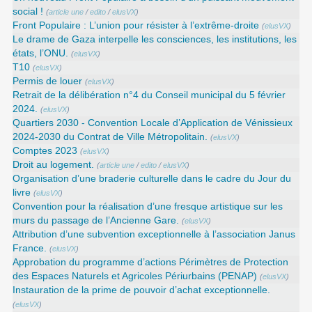
social !
(
article une
/
edito
/
elusVX
)
Front Populaire : L’union pour résister à l’extrême-droite
(
elusVX
)
Le drame de Gaza interpelle les consciences, les institutions, les
états, l’ONU.
(
elusVX
)
T10
(
elusVX
)
Permis de louer
(
elusVX
)
Retrait de la délibération n°4 du Conseil municipal du 5 février
2024.
(
elusVX
)
Quartiers 2030 - Convention Locale d’Application de Vénissieux
2024-2030 du Contrat de Ville Métropolitain.
(
elusVX
)
Comptes 2023
(
elusVX
)
Droit au logement.
(
article une
/
edito
/
elusVX
)
Organisation d’une braderie culturelle dans le cadre du Jour du
livre
(
elusVX
)
Convention pour la réalisation d’une fresque artistique sur les
murs du passage de l’Ancienne Gare.
(
elusVX
)
Attribution d’une subvention exceptionnelle à l’association Janus
France.
(
elusVX
)
Approbation du programme d’actions Périmètres de Protection
des Espaces Naturels et Agricoles Périurbains (PENAP)
(
elusVX
)
Instauration de la prime de pouvoir d’achat exceptionnelle.
(
elusVX
)