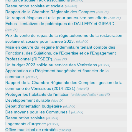
Fonds de soutien aux associations
(
elusVX
)
Restauration scolaire et sociale
(
elusVX
)
Rapport de la Chambre Régionale des Comptes
(
elusVX
)
Un rapport élogieux et utile pour poursuivre nos efforts
(
elusVX
)
Echos : tentatives de polémiques de DALLERY et GIRARD
(
elusVX
)
Prix de vente de repas de la régie autonome de la restauration
scolaire et sociale pour l’année 2023.
(
elusVX
)
Mise en œuvre du Régime Indemnitaire tenant compte des
Fonctions, des Sujétions, de l’Expertise et de l’Engagement
Professionnel (RIFSEEP).
(
elusVX
)
Un budget 2023 solide au service des Vénissians
(
elusVX
)
Approbation du Règlement budgétaire et financier de la
commune.
(
elusVX
)
Rapport de la Chambre Régionale des Comptes : gestion de la
commune de Vénissieux (2014-2021)
(
elusVX
)
Protéger les habitants de l’inflation
(
article une
/
edito
/
elusVX
)
Développement durable
(
elusVX
)
Débat d’orientation budgétaire
(
elusVX
)
Des moyens pour les Communes !
(
elusVX
)
Restauration scolaire
(
elusVX
)
Logements d’urgence
(
elusVX
)
Office municipal de retraités
(
elusVX
)