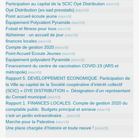
Participation au capital de la SCIC Oyé Distribution
(
elusVX
)
Oyé Distribution (ex-sad presstalis)
(
elusVX
)
Point accueil écoute jeune
(
elusVX
)
Équipement Polyvalent Pyramide
(
elusVX
)
Futsal et fitness pour tous
(
elusVX
)
Alzheimer : un accueil de jour
(
elusVX
)
finances locales
(
elusVX
)
Compte de gestion 2020
(
elusVX
)
Point Accueil Ecoute Jeunes
(
elusVX
)
Equipement polyvalent Pyramide
(
elusVX
)
Financement du centre de vaccination COVID-19 (ARS et
métropole)
(
elusVX
)
Rapport 5. DEVELOPPEMENT ECONOMIQUE. Participation de
la Ville au capital de la Société coopérative d’intérêt collectif
(SCIC) « OYE DISTRIBUTION ». Désignation d’un représentant
du Conseil municipal
(
elusVX
)
Rapport 1. FINANCES LOCALES. Compte de gestion 2020 du
comptable public. Budgets principal et annexe
(
elusVX
)
c’est un jardin extraordinaire…
(
elusVX
)
Marche pour la Palestine
(
elusVX
)
Une place chargée d’histoire et toute neuve !
(
elusVX
)