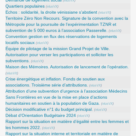
Demande de logement social
(
elusVX
)
Quartiers populaires
(
elusVX
)
Echos : solidarité, la droite vénissiane s’abstient
(
elusVX
)
Territoire Zéro Non Recours. Signature de la convention avec la
Métropole pour la poursuite de l’expérimentation TZNR et
subvention de 5 000 euros à l’association Passerelle.
(
elusVX
)
Convention gestion en flux des réservations de logements
locatifs sociaux
(
elusVX
)
Équipe de pilotage de la mission Grand Projet de Ville.
Autorisation pour verser les participations et solliciter les
subventions.
(
elusVX
)
Maison des Mémoires. Autorisation de lancement de l’opération.
(
elusVX
)
Crise énergétique et inflation. Fonds de soutien aux
associations. Troisième série d’attributions.
(
elusVX
)
Attribution d’une subvention d’urgence à l’association Médecins
Sans Frontières en vue de la mise en place d’actions
humanitaires en soutien à la population de Gaza.
(
elusVX
)
Décision modificative n°1 du budget principal.
(
elusVX
)
Débat d’Orientation Budgétaire 2024
(
elusVX
)
Rapport sur la situation en matière d’égalité entre les femmes et
les hommes 2022.
(
elusVX
)
Rapport sur la situation interne et territoriale en matière de