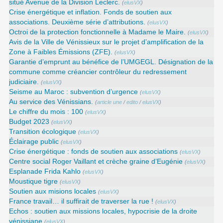
situé Avenue de la Division Leclerc.
(
elusVX
)
Crise énergétique et inflation. Fonds de soutien aux
associations. Deuxième série d’attributions.
(
elusVX
)
Octroi de la protection fonctionnelle à Madame le Maire.
(
elusVX
)
Avis de la Ville de Vénissieux sur le projet d’amplification de la
Zone à Faibles Émissions (ZFE).
(
elusVX
)
Garantie d’emprunt au bénéfice de l’UMGEGL. Désignation de la
commune comme créancier contrôleur du redressement
judiciaire.
(
elusVX
)
Seisme au Maroc : subvention d’urgence
(
elusVX
)
Au service des Vénissians.
(
article une
/
edito
/
elusVX
)
Le chiffre du mois : 100
(
elusVX
)
Budget 2023
(
elusVX
)
Transition écologique
(
elusVX
)
Éclairage public
(
elusVX
)
Crise énergétique : fonds de soutien aux associations
(
elusVX
)
Centre social Roger Vaillant et crèche graine d’Eugénie
(
elusVX
)
Esplanade Frida Kahlo
(
elusVX
)
Moustique tigre
(
elusVX
)
Soutien aux misions locales
(
elusVX
)
France travail… il suffirait de traverser la rue !
(
elusVX
)
Echos : soutien aux missions locales, hypocrisie de la droite
vénissiane
(
elusVX
)