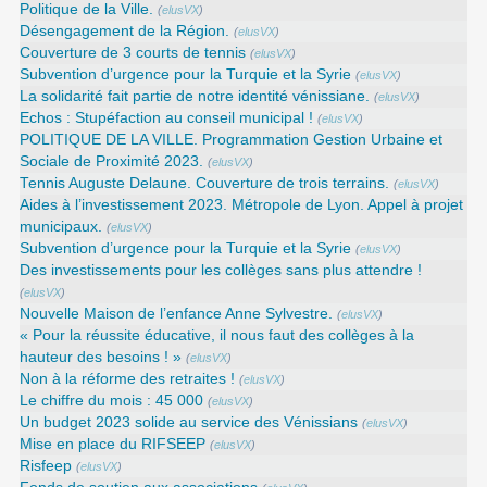
Politique de la Ville.
(
elusVX
)
Désengagement de la Région.
(
elusVX
)
Couverture de 3 courts de tennis
(
elusVX
)
Subvention d’urgence pour la Turquie et la Syrie
(
elusVX
)
La solidarité fait partie de notre identité vénissiane.
(
elusVX
)
Echos : Stupéfaction au conseil municipal !
(
elusVX
)
POLITIQUE DE LA VILLE. Programmation Gestion Urbaine et
Sociale de Proximité 2023.
(
elusVX
)
Tennis Auguste Delaune. Couverture de trois terrains.
(
elusVX
)
Aides à l’investissement 2023. Métropole de Lyon. Appel à projet
municipaux.
(
elusVX
)
Subvention d’urgence pour la Turquie et la Syrie
(
elusVX
)
Des investissements pour les collèges sans plus attendre !
(
elusVX
)
Nouvelle Maison de l’enfance Anne Sylvestre.
(
elusVX
)
« Pour la réussite éducative, il nous faut des collèges à la
hauteur des besoins ! »
(
elusVX
)
Non à la réforme des retraites !
(
elusVX
)
Le chiffre du mois : 45 000
(
elusVX
)
Un budget 2023 solide au service des Vénissians
(
elusVX
)
Mise en place du RIFSEEP
(
elusVX
)
Risfeep
(
elusVX
)