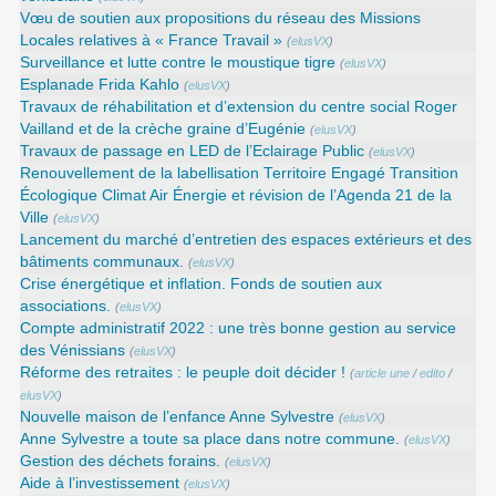
Vœu de soutien aux propositions du réseau des Missions
Locales relatives à « France Travail »
(
elusVX
)
Surveillance et lutte contre le moustique tigre
(
elusVX
)
Esplanade Frida Kahlo
(
elusVX
)
Travaux de réhabilitation et d’extension du centre social Roger
Vailland et de la crèche graine d’Eugénie
(
elusVX
)
Travaux de passage en LED de l’Eclairage Public
(
elusVX
)
Renouvellement de la labellisation Territoire Engagé Transition
Écologique Climat Air Énergie et révision de l’Agenda 21 de la
Ville
(
elusVX
)
Lancement du marché d’entretien des espaces extérieurs et des
bâtiments communaux.
(
elusVX
)
Crise énergétique et inflation. Fonds de soutien aux
associations.
(
elusVX
)
Compte administratif 2022 : une très bonne gestion au service
des Vénissians
(
elusVX
)
Réforme des retraites : le peuple doit décider !
(
article une
/
edito
/
elusVX
)
Nouvelle maison de l’enfance Anne Sylvestre
(
elusVX
)
Anne Sylvestre a toute sa place dans notre commune.
(
elusVX
)
Gestion des déchets forains.
(
elusVX
)
Aide à l’investissement
(
elusVX
)