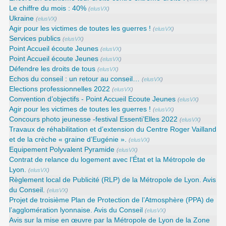
Le chiffre du mois : 40%
(
elusVX
)
Ukraine
(
elusVX
)
Agir pour les victimes de toutes les guerres !
(
elusVX
)
Services publics
(
elusVX
)
Point Accueil écoute Jeunes
(
elusVX
)
Point Accueil écoute Jeunes
(
elusVX
)
Défendre les droits de tous
(
elusVX
)
Echos du conseil : un retour au conseil…
(
elusVX
)
Elections professionnelles 2022
(
elusVX
)
Convention d’objectifs - Point Accueil Ecoute Jeunes
(
elusVX
)
Agir pour les victimes de toutes les guerres !
(
elusVX
)
Concours photo jeunesse -festival Essenti’Elles 2022
(
elusVX
)
Travaux de réhabilitation et d’extension du Centre Roger Vailland
et de la crèche « graine d’Eugénie ».
(
elusVX
)
Equipement Polyvalent Pyramide
(
elusVX
)
Contrat de relance du logement avec l’État et la Métropole de
Lyon.
(
elusVX
)
Règlement local de Publicité (RLP) de la Métropole de Lyon. Avis
du Conseil.
(
elusVX
)
Projet de troisième Plan de Protection de l’Atmosphère (PPA) de
l’agglomération lyonnaise. Avis du Conseil
(
elusVX
)
Avis sur la mise en œuvre par la Métropole de Lyon de la Zone