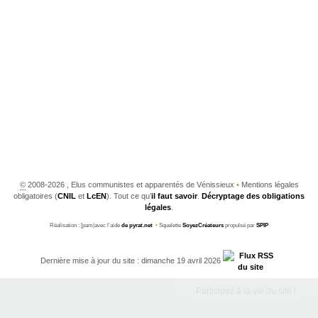
©
2008-2026 , Elus communistes et apparentés de Vénissieux
•
Mentions légales
obligatoires (
CNIL
et
LcEN
). Tout ce qu’
il faut savoir
.
Décryptage des obligations
légales
.
Réalisation : [pam|avec l’aide
de pyrat.net
•
Squelette
SoyezCréateurs
propulsé par
SPIP
Dernière mise à jour du site : dimanche 19 avril 2026
Participez à la vie du site !