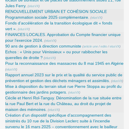
locaux de bureaux et de places de stationnement situés 21, rue
Jules Ferry.
(
elusVX
)
RENOUVELLEMENT URBAIN ET COHÉSION SOCIALE
Programmation sociale 2025 complémentaire.
(
elusVX
)
Fonds d’accélération de la transition écologique dit « fonds
vert ».
(
elusVX
)
FINANCES LOCALES. Approbation du Compte financier unique
pour l’exercice 2024.
(
elusVX
)
90 ans de gestion à direction communiste
(
article une
/
edito
/
elusVX
)
Echos : « Unis pour Vénissieux » ou pour rabibocher les
querelles de droite ?
(
elusVX
)
Pour la reconnaissance des massacres du 8 mai 1945 en Algérie
(
elusVX
)
Rapport annuel 2023 sur le prix et la qualité du service public de
prévention et gestion des déchets ménagers et assimilés.
(
elusVX
)
Mise à disposition du terrain situé rue Pierre Stoppa au profit du
gestionnaire des jardins potagers.
(
elusVX
)
Cécile et Henri Rol-Tanguy. Dénomination de la rue située entre
la rue Paul Bert et la rue du Château, au droit du projet de
maison des mémoires.
(
elusVX
)
Création d’un dispositif spécifique d’accompagnement des
sinistrés du 10 rue de la Division Leclerc suite à l’incendie
survenu le 16 mars 2025 – conventionnement avec le bailleur