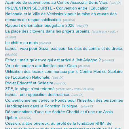
Acompte de subventions au Centre Associatif Boris Vian.
(
elusVX
)
PRÉVENTION SÉCURITÉ - Convention entre l’Éducation
Nationale et la Ville de Vénissieux pour la mise en œuvre des
mesures de responsabilisation.
(
elusVX
)
Rapport d’orientation budgétaire 2026
(
elusVX
)
La place des citoyens dans les projets urbains.
(
article une
/
edito
/
elusVX
)
Le chiffre du mois
(
elusVX
)
Echos : vœu pour Gaza, pas pour les élus du centre et de droite.
(
elusVX
)
Echos : mais qu’est-ce qui est arrivé à Jeff Ariagno ?
(
elusVX
)
Vœu de soutien aux flottilles pour Gaza
(
elusVX
)
Utilisation des locaux communaux par le Centre Médico-Scolaire
de l’Éducation Nationale.
(
elusVX
)
Projet Educatif et Solidaire
(
elusVX
)
ZFE, le piège s’est refermé
(
article une
/
edito
/
elusVX
)
Echos : une opposition destructrice.
(
elusVX
)
Conventionnement avec le Fonds pour l’Insertion des personnes
Handicapées dans la Fonction Publique .
(
elusVX
)
Dénominations d’une rue Andrée Chedid et d’une rue Assia
Djebar.
(
elusVX
)
Cession, à titre onéreux, au profit de la fondation RHM, de