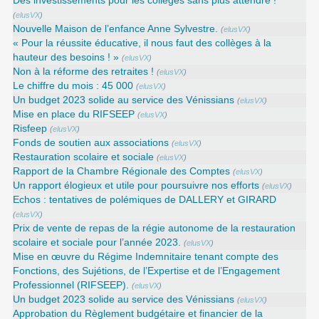
Des investissements pour les collèges sans plus attendre !
(
elusVX
)
Nouvelle Maison de l’enfance Anne Sylvestre.
(
elusVX
)
« Pour la réussite éducative, il nous faut des collèges à la
hauteur des besoins ! »
(
elusVX
)
Non à la réforme des retraites !
(
elusVX
)
Le chiffre du mois : 45 000
(
elusVX
)
Un budget 2023 solide au service des Vénissians
(
elusVX
)
Mise en place du RIFSEEP
(
elusVX
)
Risfeep
(
elusVX
)
Fonds de soutien aux associations
(
elusVX
)
Restauration scolaire et sociale
(
elusVX
)
Rapport de la Chambre Régionale des Comptes
(
elusVX
)
Un rapport élogieux et utile pour poursuivre nos efforts
(
elusVX
)
Echos : tentatives de polémiques de DALLERY et GIRARD
(
elusVX
)
Prix de vente de repas de la régie autonome de la restauration
scolaire et sociale pour l’année 2023.
(
elusVX
)
Mise en œuvre du Régime Indemnitaire tenant compte des
Fonctions, des Sujétions, de l’Expertise et de l’Engagement
Professionnel (RIFSEEP).
(
elusVX
)
Un budget 2023 solide au service des Vénissians
(
elusVX
)
Approbation du Règlement budgétaire et financier de la