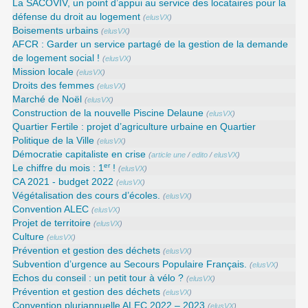
La SACOVIV, un point d’appui au service des locataires pour la
défense du droit au logement
(
elusVX
)
Boisements urbains
(
elusVX
)
AFCR : Garder un service partagé de la gestion de la demande
de logement social !
(
elusVX
)
Mission locale
(
elusVX
)
Droits des femmes
(
elusVX
)
Marché de Noël
(
elusVX
)
Construction de la nouvelle Piscine Delaune
(
elusVX
)
Quartier Fertile : projet d’agriculture urbaine en Quartier
Politique de la Ville
(
elusVX
)
Démocratie capitaliste en crise
(
article une
/
edito
/
elusVX
)
er
Le chiffre du mois : 1
!
(
elusVX
)
CA 2021 - budget 2022
(
elusVX
)
Végétalisation des cours d’écoles.
(
elusVX
)
Convention ALEC
(
elusVX
)
Projet de territoire
(
elusVX
)
Culture
(
elusVX
)
Prévention et gestion des déchets
(
elusVX
)
Subvention d’urgence au Secours Populaire Français.
(
elusVX
)
Echos du conseil : un petit tour à vélo ?
(
elusVX
)
Prévention et gestion des déchets
(
elusVX
)
Convention pluriannuelle ALEC 2022 – 2023
(
elusVX
)