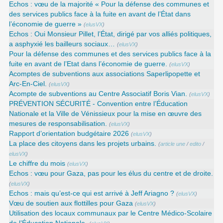
Echos : vœu de la majorité « Pour la défense des communes et
des services publics face à la fuite en avant de l’État dans
l’économie de guerre »
(
elusVX
)
Echos : Oui Monsieur Pillet, l’État, dirigé par vos alliés politiques,
a asphyxié les bailleurs sociaux…
(
elusVX
)
Pour la défense des communes et des services publics face à la
fuite en avant de l’Etat dans l’économie de guerre.
(
elusVX
)
Acomptes de subventions aux associations Saperlipopette et
Arc-En-Ciel.
(
elusVX
)
Acompte de subventions au Centre Associatif Boris Vian.
(
elusVX
)
PRÉVENTION SÉCURITÉ - Convention entre l’Éducation
Nationale et la Ville de Vénissieux pour la mise en œuvre des
mesures de responsabilisation.
(
elusVX
)
Rapport d’orientation budgétaire 2026
(
elusVX
)
La place des citoyens dans les projets urbains.
(
article une
/
edito
/
elusVX
)
Le chiffre du mois
(
elusVX
)
Echos : vœu pour Gaza, pas pour les élus du centre et de droite.
(
elusVX
)
Echos : mais qu’est-ce qui est arrivé à Jeff Ariagno ?
(
elusVX
)
Vœu de soutien aux flottilles pour Gaza
(
elusVX
)
Utilisation des locaux communaux par le Centre Médico-Scolaire