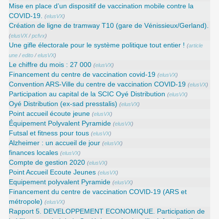
Mise en place d’un dispositif de vaccination mobile contre la
COVID-19.
(
elusVX
)
Création de ligne de tramway T10 (gare de Vénissieux/Gerland).
(
elusVX
/
pcfvx
)
Une gifle électorale pour le système politique tout entier !
(
article
une
/
edito
/
elusVX
)
Le chiffre du mois : 27 000
(
elusVX
)
Financement du centre de vaccination covid-19
(
elusVX
)
Convention ARS‑Ville du centre de vaccination COVID‑19
(
elusVX
)
Participation au capital de la SCIC Oyé Distribution
(
elusVX
)
Oyé Distribution (ex-sad presstalis)
(
elusVX
)
Point accueil écoute jeune
(
elusVX
)
Équipement Polyvalent Pyramide
(
elusVX
)
Futsal et fitness pour tous
(
elusVX
)
Alzheimer : un accueil de jour
(
elusVX
)
finances locales
(
elusVX
)
Compte de gestion 2020
(
elusVX
)
Point Accueil Ecoute Jeunes
(
elusVX
)
Equipement polyvalent Pyramide
(
elusVX
)
Financement du centre de vaccination COVID-19 (ARS et
métropole)
(
elusVX
)
Rapport 5. DEVELOPPEMENT ECONOMIQUE. Participation de