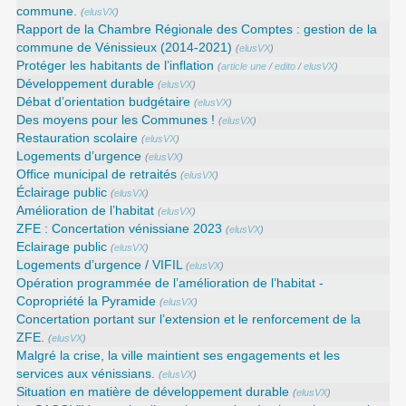
commune.
(
elusVX
)
Rapport de la Chambre Régionale des Comptes : gestion de la
commune de Vénissieux (2014-2021)
(
elusVX
)
Protéger les habitants de l’inflation
(
article une
/
edito
/
elusVX
)
Développement durable
(
elusVX
)
Débat d’orientation budgétaire
(
elusVX
)
Des moyens pour les Communes !
(
elusVX
)
Restauration scolaire
(
elusVX
)
Logements d’urgence
(
elusVX
)
Office municipal de retraités
(
elusVX
)
Éclairage public
(
elusVX
)
Amélioration de l’habitat
(
elusVX
)
ZFE : Concertation vénissiane 2023
(
elusVX
)
Eclairage public
(
elusVX
)
Logements d’urgence / VIFIL
(
elusVX
)
Opération programmée de l’amélioration de l’habitat -
Copropriété la Pyramide
(
elusVX
)
Concertation portant sur l’extension et le renforcement de la
ZFE.
(
elusVX
)
Malgré la crise, la ville maintient ses engagements et les
services aux vénissians.
(
elusVX
)
Situation en matière de développement durable
(
elusVX
)