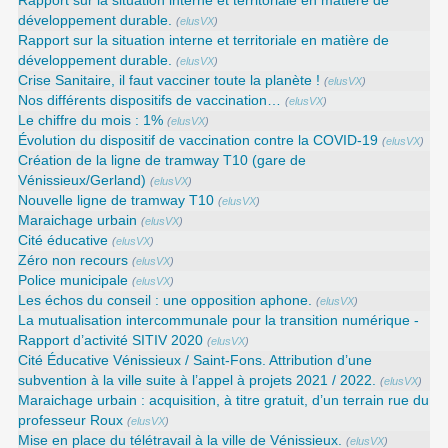
Rapport sur la situation interne et territoriale en matière de
développement durable.
(
elusVX
)
Rapport sur la situation interne et territoriale en matière de
développement durable.
(
elusVX
)
Crise Sanitaire, il faut vacciner toute la planète !
(
elusVX
)
Nos différents dispositifs de vaccination…
(
elusVX
)
Le chiffre du mois : 1%
(
elusVX
)
Évolution du dispositif de vaccination contre la COVID-19
(
elusVX
)
Création de la ligne de tramway T10 (gare de
Vénissieux/Gerland)
(
elusVX
)
Nouvelle ligne de tramway T10
(
elusVX
)
Maraichage urbain
(
elusVX
)
Cité éducative
(
elusVX
)
Zéro non recours
(
elusVX
)
Police municipale
(
elusVX
)
Les échos du conseil : une opposition aphone.
(
elusVX
)
La mutualisation intercommunale pour la transition numérique -
Rapport d’activité SITIV 2020
(
elusVX
)
Cité Éducative Vénissieux / Saint-Fons. Attribution d’une
subvention à la ville suite à l’appel à projets 2021 / 2022.
(
elusVX
)
Maraichage urbain : acquisition, à titre gratuit, d’un terrain rue du
professeur Roux
(
elusVX
)
Mise en place du télétravail à la ville de Vénissieux.
(
elusVX
)