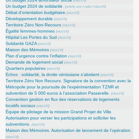
Un budget 2024 amortiseur social
(
elusVX
)
Un budget 2024 de solidarité.
(
article une
/
edito
/
elusVX
)
Débat d’orientation budgétaire
(
elusVX
)
Développement durable
(
elusVX
)
Territoire Zéro Non-Recours
(
elusVX
)
Égalité femmes-hommes
(
elusVX
)
Hôpital Les Portes du Sud
(
elusVX
)
Solidarité GAZA
(
elusVX
)
Maison des Mémoires
(
elusVX
)
Plan d’urgence contre l’inflation
(
elusVX
)
Demande de logement social
(
elusVX
)
Quartiers populaires
(
elusVX
)
Echos : solidarité, la droite vénissiane s’abstient
(
elusVX
)
Territoire Zéro Non Recours. Signature de la convention avec la
Métropole pour la poursuite de l’expérimentation TZNR et
subvention de 5 000 euros à l’association Passerelle.
(
elusVX
)
Convention gestion en flux des réservations de logements
locatifs sociaux
(
elusVX
)
Équipe de pilotage de la mission Grand Projet de Ville.
Autorisation pour verser les participations et solliciter les
subventions.
(
elusVX
)
Maison des Mémoires. Autorisation de lancement de l’opération.
(
elusVX
)