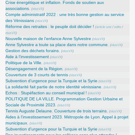
Crise énergétique et inflation. Fonds de soutien aux
associations.
(
elusVX
)
Compte administratif 2022 : une très bonne gestion au service
des Vénissians
(
elusVX
)
Réforme des retraites : le peuple doit décider !
(
article une
/
edito
/
elusVX
)
Nouvelle maison de l’enfance Anne Sylvestre
(
elusVX
)
Anne Sylvestre a toute sa place dans notre commune.
(
elusVX
)
Gestion des déchets forains.
(
elusVX
)
Aide à l’investissement
(
elusVX
)
Politique de la Ville.
(
elusVX
)
Désengagement de la Région.
(
elusVX
)
Couverture de 3 courts de tennis
(
elusVX
)
Subvention d’urgence pour la Turquie et la Syrie
(
elusVX
)
La solidarité fait partie de notre identité vénissiane.
(
elusVX
)
Echos : Stupéfaction au conseil municipal !
(
elusVX
)
POLITIQUE DE LA VILLE. Programmation Gestion Urbaine et
Sociale de Proximité 2023.
(
elusVX
)
Tennis Auguste Delaune. Couverture de trois terrains.
(
elusVX
)
Aides à l’investissement 2023. Métropole de Lyon. Appel à projet
municipaux.
(
elusVX
)
Subvention d’urgence pour la Turquie et la Syrie
(
elusVX
)