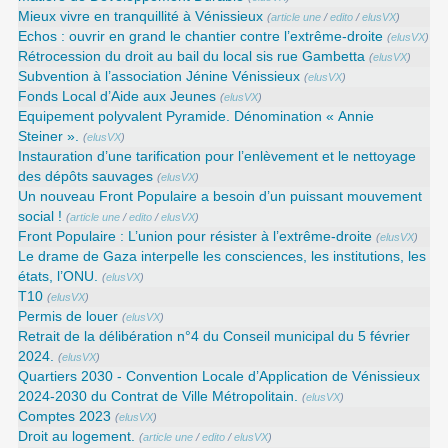
Mieux vivre en tranquillité à Vénissieux
(
article une
/
edito
/
elusVX
)
Echos : ouvrir en grand le chantier contre l’extrême-droite
(
elusVX
)
Rétrocession du droit au bail du local sis rue Gambetta
(
elusVX
)
Subvention à l’association Jénine Vénissieux
(
elusVX
)
Fonds Local d’Aide aux Jeunes
(
elusVX
)
Equipement polyvalent Pyramide. Dénomination « Annie
Steiner ».
(
elusVX
)
Instauration d’une tarification pour l’enlèvement et le nettoyage
des dépôts sauvages
(
elusVX
)
Un nouveau Front Populaire a besoin d’un puissant mouvement
social !
(
article une
/
edito
/
elusVX
)
Front Populaire : L’union pour résister à l’extrême-droite
(
elusVX
)
Le drame de Gaza interpelle les consciences, les institutions, les
états, l’ONU.
(
elusVX
)
T10
(
elusVX
)
Permis de louer
(
elusVX
)
Retrait de la délibération n°4 du Conseil municipal du 5 février
2024.
(
elusVX
)
Quartiers 2030 - Convention Locale d’Application de Vénissieux
2024-2030 du Contrat de Ville Métropolitain.
(
elusVX
)
Comptes 2023
(
elusVX
)
Droit au logement.
(
article une
/
edito
/
elusVX
)