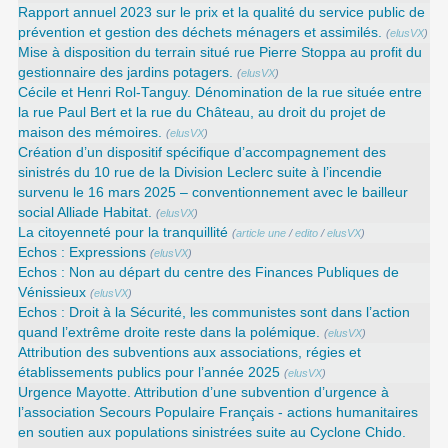
Rapport annuel 2023 sur le prix et la qualité du service public de
prévention et gestion des déchets ménagers et assimilés.
(
elusVX
)
Mise à disposition du terrain situé rue Pierre Stoppa au profit du
gestionnaire des jardins potagers.
(
elusVX
)
Cécile et Henri Rol-Tanguy. Dénomination de la rue située entre
la rue Paul Bert et la rue du Château, au droit du projet de
maison des mémoires.
(
elusVX
)
Création d’un dispositif spécifique d’accompagnement des
sinistrés du 10 rue de la Division Leclerc suite à l’incendie
survenu le 16 mars 2025 – conventionnement avec le bailleur
social Alliade Habitat.
(
elusVX
)
La citoyenneté pour la tranquillité
(
article une
/
edito
/
elusVX
)
Echos : Expressions
(
elusVX
)
Echos : Non au départ du centre des Finances Publiques de
Vénissieux
(
elusVX
)
Echos : Droit à la Sécurité, les communistes sont dans l’action
quand l’extrême droite reste dans la polémique.
(
elusVX
)
Attribution des subventions aux associations, régies et
établissements publics pour l’année 2025
(
elusVX
)
Urgence Mayotte. Attribution d’une subvention d’urgence à
l’association Secours Populaire Français - actions humanitaires
en soutien aux populations sinistrées suite au Cyclone Chido.