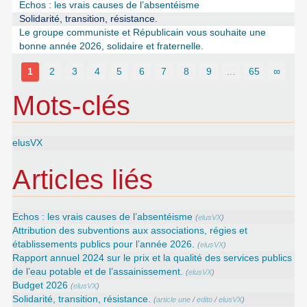
Echos : les vrais causes de l’absentéisme
Solidarité, transition, résistance.
Le groupe communiste et Républicain vous souhaite une
bonne année 2026, solidaire et fraternelle.
1
2
3
4
5
6
7
8
9
…
65
∞
Mots-clés
elusVX
Articles liés
Echos : les vrais causes de l’absentéisme
(
elusVX
)
Attribution des subventions aux associations, régies et
établissements publics pour l’année 2026.
(
elusVX
)
Rapport annuel 2024 sur le prix et la qualité des services publics
de l’eau potable et de l’assainissement.
(
elusVX
)
Budget 2026
(
elusVX
)
Solidarité, transition, résistance.
(
article une
/
edito
/
elusVX
)