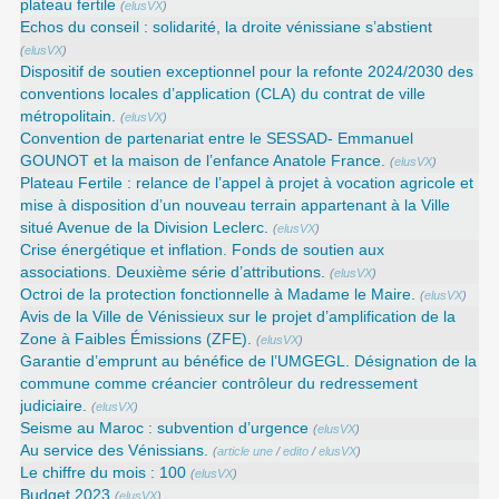
plateau fertile
(
elusVX
)
Echos du conseil : solidarité, la droite vénissiane s’abstient
(
elusVX
)
Dispositif de soutien exceptionnel pour la refonte 2024/2030 des
conventions locales d’application (CLA) du contrat de ville
métropolitain.
(
elusVX
)
Convention de partenariat entre le SESSAD- Emmanuel
GOUNOT et la maison de l’enfance Anatole France.
(
elusVX
)
Plateau Fertile : relance de l’appel à projet à vocation agricole et
mise à disposition d’un nouveau terrain appartenant à la Ville
situé Avenue de la Division Leclerc.
(
elusVX
)
Crise énergétique et inflation. Fonds de soutien aux
associations. Deuxième série d’attributions.
(
elusVX
)
Octroi de la protection fonctionnelle à Madame le Maire.
(
elusVX
)
Avis de la Ville de Vénissieux sur le projet d’amplification de la
Zone à Faibles Émissions (ZFE).
(
elusVX
)
Garantie d’emprunt au bénéfice de l’UMGEGL. Désignation de la
commune comme créancier contrôleur du redressement
judiciaire.
(
elusVX
)
Seisme au Maroc : subvention d’urgence
(
elusVX
)
Au service des Vénissians.
(
article une
/
edito
/
elusVX
)
Le chiffre du mois : 100
(
elusVX
)
Budget 2023
(
elusVX
)