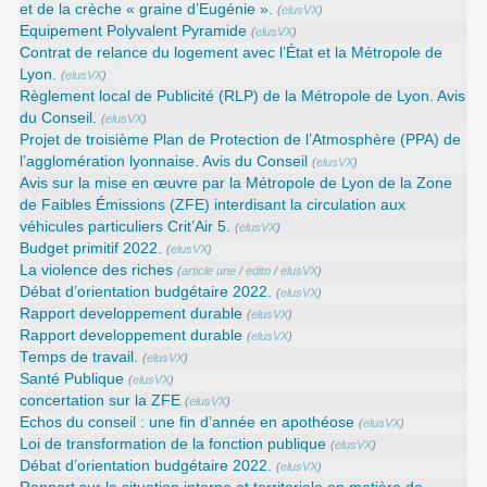
et de la crèche « graine d’Eugénie ».
(
elusVX
)
Equipement Polyvalent Pyramide
(
elusVX
)
Contrat de relance du logement avec l’État et la Métropole de
Lyon.
(
elusVX
)
Règlement local de Publicité (RLP) de la Métropole de Lyon. Avis
du Conseil.
(
elusVX
)
Projet de troisième Plan de Protection de l’Atmosphère (PPA) de
l’agglomération lyonnaise. Avis du Conseil
(
elusVX
)
Avis sur la mise en œuvre par la Métropole de Lyon de la Zone
de Faibles Émissions (ZFE) interdisant la circulation aux
véhicules particuliers Crit’Air 5.
(
elusVX
)
Budget primitif 2022.
(
elusVX
)
La violence des riches
(
article une
/
edito
/
elusVX
)
Débat d’orientation budgétaire 2022.
(
elusVX
)
Rapport developpement durable
(
elusVX
)
Rapport developpement durable
(
elusVX
)
Temps de travail.
(
elusVX
)
Santé Publique
(
elusVX
)
concertation sur la ZFE
(
elusVX
)
Echos du conseil : une fin d’année en apothéose
(
elusVX
)
Loi de transformation de la fonction publique
(
elusVX
)
Débat d’orientation budgétaire 2022.
(
elusVX
)