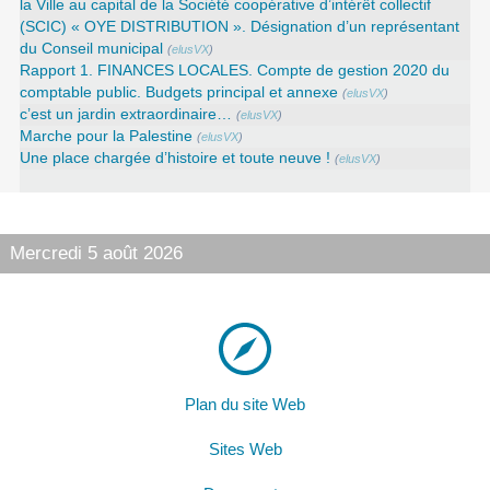
la Ville au capital de la Société coopérative d’intérêt collectif
(SCIC) « OYE DISTRIBUTION ». Désignation d’un représentant
du Conseil municipal
(
elusVX
)
Rapport 1. FINANCES LOCALES. Compte de gestion 2020 du
comptable public. Budgets principal et annexe
(
elusVX
)
c’est un jardin extraordinaire…
(
elusVX
)
Marche pour la Palestine
(
elusVX
)
Une place chargée d’histoire et toute neuve !
(
elusVX
)
Mercredi 5 août 2026
Plan du site Web
Sites Web