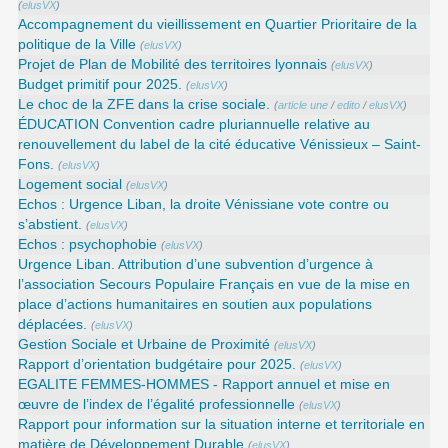
(
elusVX
)
Accompagnement du vieillissement en Quartier Prioritaire de la
politique de la Ville
(
elusVX
)
Projet de Plan de Mobilité des territoires lyonnais
(
elusVX
)
Budget primitif pour 2025.
(
elusVX
)
Le choc de la ZFE dans la crise sociale.
(
article une
/
edito
/
elusVX
)
ÉDUCATION Convention cadre pluriannuelle relative au
renouvellement du label de la cité éducative Vénissieux – Saint-
Fons.
(
elusVX
)
Logement social
(
elusVX
)
Echos : Urgence Liban, la droite Vénissiane vote contre ou
s’abstient.
(
elusVX
)
Echos : psychophobie
(
elusVX
)
Urgence Liban. Attribution d’une subvention d’urgence à
l’association Secours Populaire Français en vue de la mise en
place d’actions humanitaires en soutien aux populations
déplacées.
(
elusVX
)
Gestion Sociale et Urbaine de Proximité
(
elusVX
)
Rapport d’orientation budgétaire pour 2025.
(
elusVX
)
EGALITE FEMMES-HOMMES - Rapport annuel et mise en
œuvre de l’index de l’égalité professionnelle
(
elusVX
)
Rapport pour information sur la situation interne et territoriale en
matière de Développement Durable
(
elusVX
)