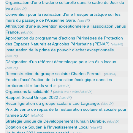
Organisation d’une braderie culturelle dans le cadre du Jour du
livre
(
elusVX
)
Convention pour la réalisation d’une fresque artistique sur les
murs du passage de l’Ancienne Gare.
(
elusVX
)
Attribution d’une subvention exceptionnelle à l’association Janus
France.
(
elusVX
)
Approbation du programme d’actions Périmètres de Protection
des Espaces Naturels et Agricoles Périurbains (PENAP)
(
elusVX
)
Instauration de la prime de pouvoir d’achat exceptionnelle.
(
elusVX
)
Désignation d’un référent déontologue pour les élus locaux.
(
elusVX
)
Reconstruction du groupe scolaire Charles Perrault.
(
elusVX
)
Fonds d’accélération de la transition écologique dans les
territoires dit « fonds vert ».
(
elusVX
)
Organisons la solidarité !
(
article une
/
edito
/
elusVX
)
Rapport Social Unique 2022
(
elusVX
)
Reconfiguration du groupe scolaire Léo Lagrange.
(
elusVX
)
Prix de vente de repas de la restauration scolaire et sociale pour
l’année 2024
(
elusVX
)
Stratégie unique de Développement Humain Durable.
(
elusVX
)
Dotation de Soutien à l’Investissement Local
(
elusVX
)