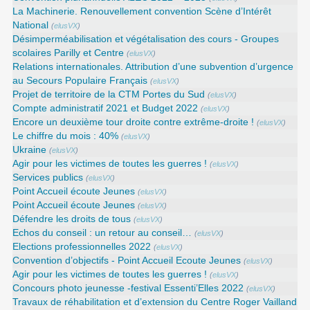
La Machinerie. Renouvellement convention Scène d’Intérêt
National
(
elusVX
)
Désimperméabilisation et végétalisation des cours - Groupes
scolaires Parilly et Centre
(
elusVX
)
Relations internationales. Attribution d’une subvention d’urgence
au Secours Populaire Français
(
elusVX
)
Projet de territoire de la CTM Portes du Sud
(
elusVX
)
Compte administratif 2021 et Budget 2022
(
elusVX
)
Encore un deuxième tour droite contre extrême-droite !
(
elusVX
)
Le chiffre du mois : 40%
(
elusVX
)
Ukraine
(
elusVX
)
Agir pour les victimes de toutes les guerres !
(
elusVX
)
Services publics
(
elusVX
)
Point Accueil écoute Jeunes
(
elusVX
)
Point Accueil écoute Jeunes
(
elusVX
)
Défendre les droits de tous
(
elusVX
)
Echos du conseil : un retour au conseil…
(
elusVX
)
Elections professionnelles 2022
(
elusVX
)
Convention d’objectifs - Point Accueil Ecoute Jeunes
(
elusVX
)
Agir pour les victimes de toutes les guerres !
(
elusVX
)
Concours photo jeunesse -festival Essenti’Elles 2022
(
elusVX
)
Travaux de réhabilitation et d’extension du Centre Roger Vailland