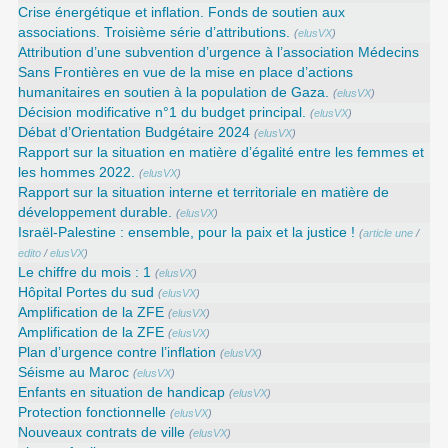
Crise énergétique et inflation. Fonds de soutien aux
associations. Troisième série d’attributions.
(
elusVX
)
Attribution d’une subvention d’urgence à l’association Médecins
Sans Frontières en vue de la mise en place d’actions
humanitaires en soutien à la population de Gaza.
(
elusVX
)
Décision modificative n°1 du budget principal.
(
elusVX
)
Débat d’Orientation Budgétaire 2024
(
elusVX
)
Rapport sur la situation en matière d’égalité entre les femmes et
les hommes 2022.
(
elusVX
)
Rapport sur la situation interne et territoriale en matière de
développement durable.
(
elusVX
)
Israël-Palestine : ensemble, pour la paix et la justice !
(
article une
/
edito
/
elusVX
)
Le chiffre du mois : 1
(
elusVX
)
Hôpital Portes du sud
(
elusVX
)
Amplification de la ZFE
(
elusVX
)
Amplification de la ZFE
(
elusVX
)
Plan d’urgence contre l’inflation
(
elusVX
)
Séisme au Maroc
(
elusVX
)
Enfants en situation de handicap
(
elusVX
)
Protection fonctionnelle
(
elusVX
)
Nouveaux contrats de ville
(
elusVX
)