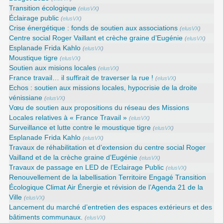
Transition écologique
(
elusVX
)
Éclairage public
(
elusVX
)
Crise énergétique : fonds de soutien aux associations
(
elusVX
)
Centre social Roger Vaillant et crèche graine d’Eugénie
(
elusVX
)
Esplanade Frida Kahlo
(
elusVX
)
Moustique tigre
(
elusVX
)
Soutien aux misions locales
(
elusVX
)
France travail… il suffirait de traverser la rue !
(
elusVX
)
Echos : soutien aux missions locales, hypocrisie de la droite
vénissiane
(
elusVX
)
Vœu de soutien aux propositions du réseau des Missions
Locales relatives à « France Travail »
(
elusVX
)
Surveillance et lutte contre le moustique tigre
(
elusVX
)
Esplanade Frida Kahlo
(
elusVX
)
Travaux de réhabilitation et d’extension du centre social Roger
Vailland et de la crèche graine d’Eugénie
(
elusVX
)
Travaux de passage en LED de l’Eclairage Public
(
elusVX
)
Renouvellement de la labellisation Territoire Engagé Transition
Écologique Climat Air Énergie et révision de l’Agenda 21 de la
Ville
(
elusVX
)
Lancement du marché d’entretien des espaces extérieurs et des
bâtiments communaux.
(
elusVX
)