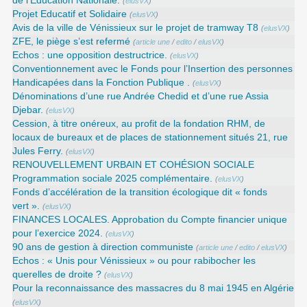
de l’Éducation Nationale.
(
elusVX
)
Projet Educatif et Solidaire
(
elusVX
)
Avis de la ville de Vénissieux sur le projet de tramway T8
(
elusVX
)
ZFE, le piège s’est refermé
(
article une
/
edito
/
elusVX
)
Echos : une opposition destructrice.
(
elusVX
)
Conventionnement avec le Fonds pour l’Insertion des personnes
Handicapées dans la Fonction Publique .
(
elusVX
)
Dénominations d’une rue Andrée Chedid et d’une rue Assia
Djebar.
(
elusVX
)
Cession, à titre onéreux, au profit de la fondation RHM, de
locaux de bureaux et de places de stationnement situés 21, rue
Jules Ferry.
(
elusVX
)
RENOUVELLEMENT URBAIN ET COHÉSION SOCIALE
Programmation sociale 2025 complémentaire.
(
elusVX
)
Fonds d’accélération de la transition écologique dit « fonds
vert ».
(
elusVX
)
FINANCES LOCALES. Approbation du Compte financier unique
pour l’exercice 2024.
(
elusVX
)
90 ans de gestion à direction communiste
(
article une
/
edito
/
elusVX
)
Echos : « Unis pour Vénissieux » ou pour rabibocher les
querelles de droite ?
(
elusVX
)
Pour la reconnaissance des massacres du 8 mai 1945 en Algérie
(
elusVX
)