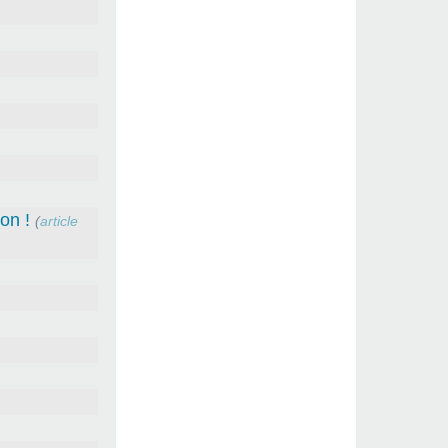
on !
(
article