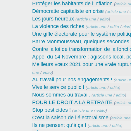
Protéger les habitants de l’inflation
(
article 
Démocratie capitaliste en crise
(
article une
/
Les jours heureux
(
article une
/
edito
)
La violence des riches
(
article une
/
edito
/
elus
Une gifle électorale pour le système politiq
Barre Monmousseau, quelques secondes p
Contre la loi de transformation de la fonct
Appel du 14 Novembre : agissons local, pe
Meilleurs vœux 2021 pour une vraie rupture
une
/
edito
)
Au travail pour nos engagements !
(
article u
Vive le service public !
(
article une
/
edito
)
Nous sommes au travail.
(
article une
/
edito
)
POUR LE DROIT A LA RETRAITE
(
article 
Stop pesticides !
(
article une
/
edito
)
C’est la saison de l’électoralisme
(
article une
Ils ne pensent qu’à ça !
(
article une
/
edito
)