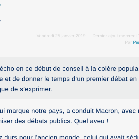
r
Vendredi 25 janvier 2019 — Dernier ajout mercredi 
Par
Pie
écho en ce début de conseil à la colère popula
cale et de donner le temps d’un premier débat en
que de s’exprimer.
 qui marque notre pays, a conduit Macron, avec r
niser des débats publics. Quel aveu !
z durs pour l’ancien monde, celui qui avait séd