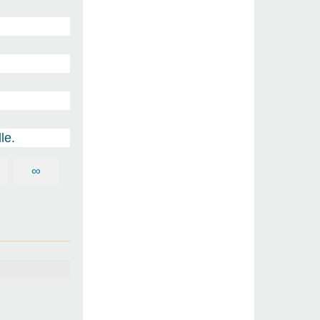
le.
∞