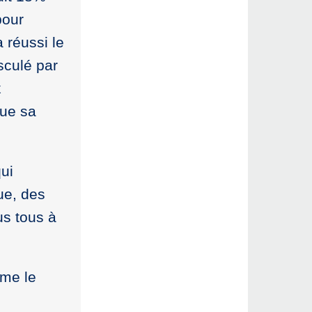
pour
 réussi le
sculé par
x
que sa
qui
ue, des
us tous à
ame le
u