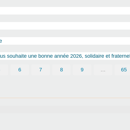
e
s souhaite une bonne année 2026, solidaire et fraternel
5
6
7
8
9
…
65