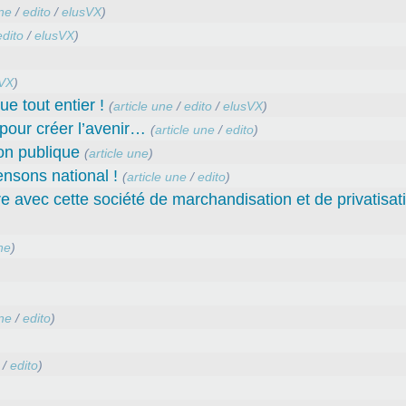
une
/
edito
/
elusVX
)
edito
/
elusVX
)
VX
)
ue tout entier !
(
article une
/
edito
/
elusVX
)
our créer l’avenir…
(
article une
/
edito
)
ion publique
(
article une
)
nsons national !
(
article une
/
edito
)
 avec cette société de marchandisation et de privatisati
ne
)
une
/
edito
)
/
edito
)