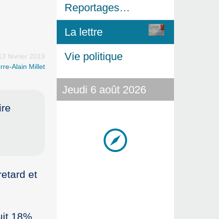
Reportages…
La lettre
Vie politique
13 février 2019
rre-Alain Millet
Jeudi 6 août 2026
ire
etard et
uit 18%