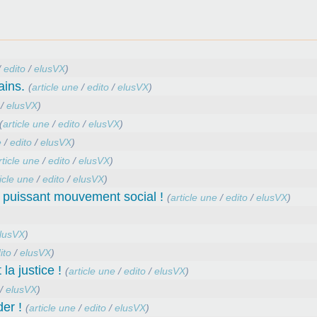
/
edito
/
elusVX
)
ains.
(
article une
/
edito
/
elusVX
)
/
elusVX
)
(
article une
/
edito
/
elusVX
)
e
/
edito
/
elusVX
)
rticle une
/
edito
/
elusVX
)
icle une
/
edito
/
elusVX
)
 puissant mouvement social !
(
article une
/
edito
/
elusVX
)
lusVX
)
ito
/
elusVX
)
la justice !
(
article une
/
edito
/
elusVX
)
/
elusVX
)
er !
(
article une
/
edito
/
elusVX
)