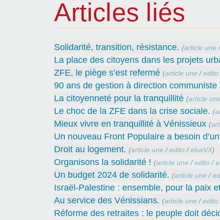
Articles liés
Solidarité, transition, résistance.
(
article une
La place des citoyens dans les projets urb
ZFE, le piège s’est refermé
(
article une
/
edito
90 ans de gestion à direction communiste
La citoyenneté pour la tranquillité
(
article un
Le choc de la ZFE dans la crise sociale.
(
a
Mieux vivre en tranquillité à Vénissieux
(
art
Un nouveau Front Populaire a besoin d’un
Droit au logement.
(
article une
/
edito
/
elusVX
)
Organisons la solidarité !
(
article une
/
edito
/
e
Un budget 2024 de solidarité.
(
article une
/
ed
Israël-Palestine : ensemble, pour la paix et 
Au service des Vénissians.
(
article une
/
edito
Réforme des retraites : le peuple doit décid