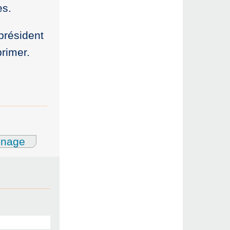
es.
président
rimer.
gnage