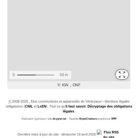
©
2008-2026 , Elus communistes et apparentés de Vénissieux
•
Mentions légales
obligatoires (
CNIL
et
LcEN
). Tout ce qu’
il faut savoir
.
Décryptage des obligations
légales
.
Réalisation : [pam|avec l’aide
de pyrat.net
•
Squelette
SoyezCréateurs
propulsé par
SPIP
Dernière mise à jour du site : dimanche 19 avril 2026