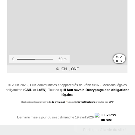
©
2008-2026 , Elus communistes et apparentés de Vénissieux
•
Mentions légales
obligatoires (
CNIL
et
LcEN
). Tout ce qu’
il faut savoir
.
Décryptage des obligations
légales
.
Réalisation : [pam|avec l’aide
de pyrat.net
•
Squelette
SoyezCréateurs
propulsé par
SPIP
Dernière mise à jour du site : dimanche 19 avril 2026
Participez à la vie du site !