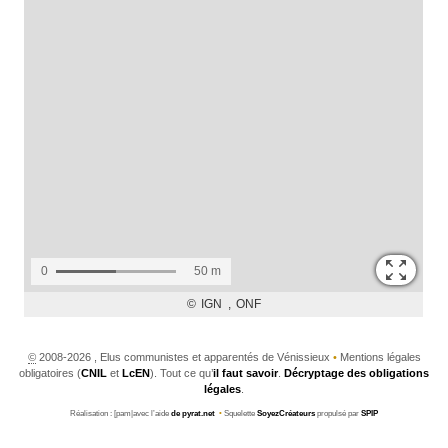
©
2008-2026 , Elus communistes et apparentés de Vénissieux
•
Mentions légales
obligatoires (
CNIL
et
LcEN
). Tout ce qu’
il faut savoir
.
Décryptage des obligations
légales
.
Réalisation : [pam|avec l’aide
de pyrat.net
•
Squelette
SoyezCréateurs
propulsé par
SPIP