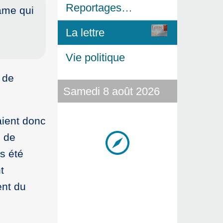
Reportages…
ame qui
La lettre
Vie politique
 de
Samedi 8 août 2026
aient donc
n de
s été
t
ent du