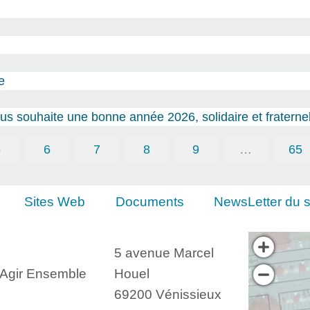
e
s souhaite une bonne année 2026, solidaire et fraternel
5
6
7
8
9
…
65
Sites Web
Documents
NewsLetter du s
5 avenue Marcel
, Agir Ensemble
Houel
69200 Vénissieux