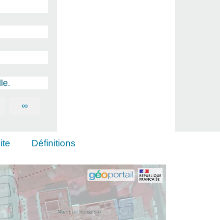
le.
∞
ite
Définitions