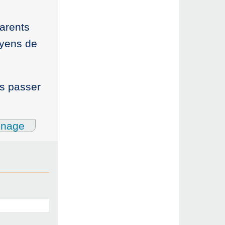
parents
oyens de
as passer
gnage