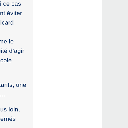
i ce cas
nt éviter
icard
n
me le
ité d’agir
école
tants, une
 …
us loin,
cernés