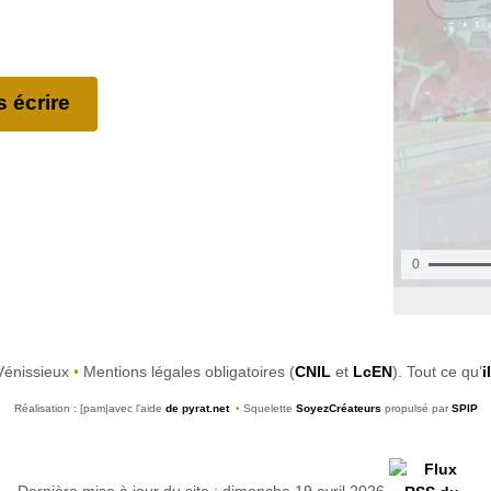
 écrire
Vénissieux
•
Mentions légales obligatoires (
CNIL
et
LcEN
). Tout ce qu’
i
Réalisation : [pam|avec l’aide
de pyrat.net
•
Squelette
SoyezCréateurs
propulsé par
SPIP