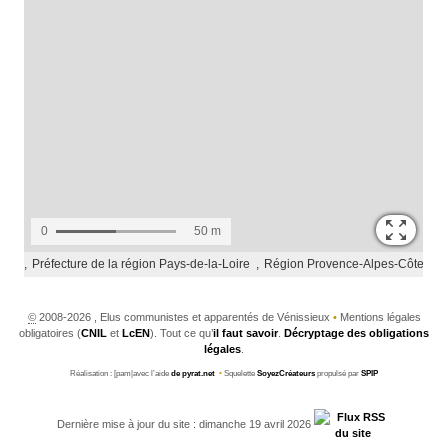
©
2008-2026 , Elus communistes et apparentés de Vénissieux
•
Mentions légales
obligatoires (
CNIL
et
LcEN
). Tout ce qu’
il faut savoir
.
Décryptage des obligations
légales
.
Réalisation : [pam|avec l’aide
de pyrat.net
•
Squelette
SoyezCréateurs
propulsé par
SPIP
Dernière mise à jour du site : dimanche 19 avril 2026