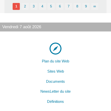
1
2
3
4
5
6
7
8
9
∞
Vendredi 7 août 2026
Plan du site Web
Sites Web
Documents
NewsLetter du site
Définitions