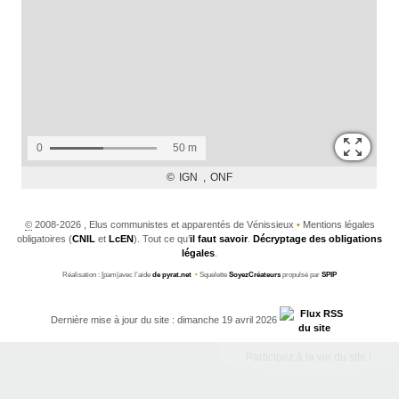
©
2008-2026 , Elus communistes et apparentés de Vénissieux
•
Mentions légales
obligatoires (
CNIL
et
LcEN
). Tout ce qu’
il faut savoir
.
Décryptage des obligations
légales
.
Réalisation : [pam|avec l’aide
de pyrat.net
•
Squelette
SoyezCréateurs
propulsé par
SPIP
Dernière mise à jour du site : dimanche 19 avril 2026
Participez à la vie du site !