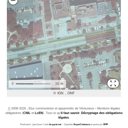
©
2008-2026 , Elus communistes et apparentés de Vénissieux
•
Mentions légales
obligatoires (
CNIL
et
LcEN
). Tout ce qu’
il faut savoir
.
Décryptage des obligations
légales
.
Réalisation : [pam|avec l’aide
de pyrat.net
•
Squelette
SoyezCréateurs
propulsé par
SPIP