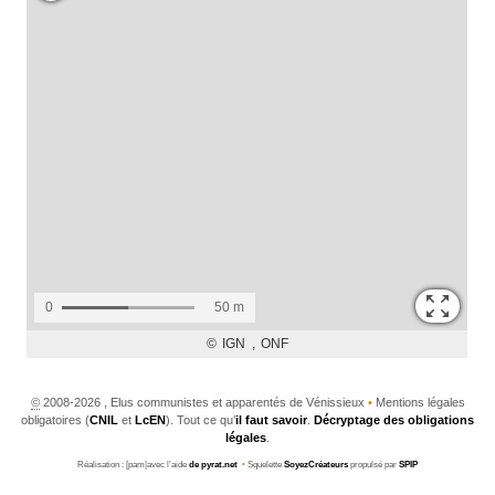
©
2008-2026 , Elus communistes et apparentés de Vénissieux
•
Mentions légales
obligatoires (
CNIL
et
LcEN
). Tout ce qu’
il faut savoir
.
Décryptage des obligations
légales
.
Réalisation : [pam|avec l’aide
de pyrat.net
•
Squelette
SoyezCréateurs
propulsé par
SPIP