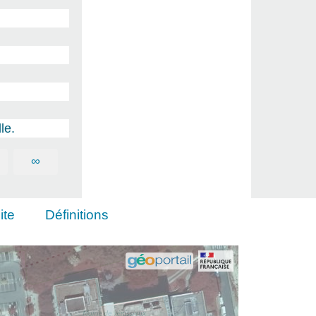
le.
∞
ite
Définitions