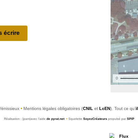
 écrire
Vénissieux
•
Mentions légales obligatoires (
CNIL
et
LcEN
). Tout ce qu’
i
Réalisation : [pam|avec l’aide
de pyrat.net
•
Squelette
SoyezCréateurs
propulsé par
SPIP