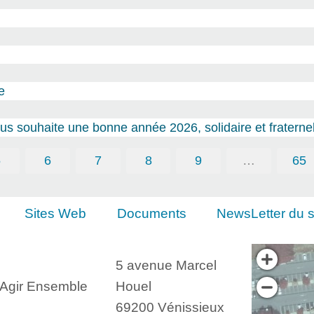
e
s souhaite une bonne année 2026, solidaire et fraternel
5
6
7
8
9
…
65
Sites Web
Documents
NewsLetter du s
5 avenue Marcel
, Agir Ensemble
Houel
69200 Vénissieux