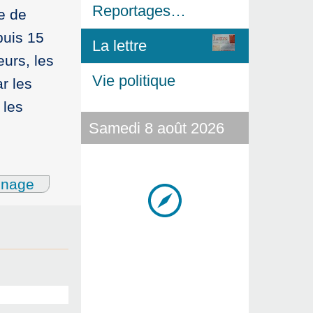
Reportages…
e de
puis 15
La lettre
urs, les
Vie politique
ar les
 les
Samedi 8 août 2026
gnage