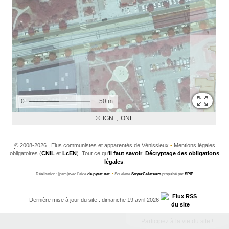
©
2008-2026 , Elus communistes et apparentés de Vénissieux
•
Mentions légales
obligatoires (
CNIL
et
LcEN
). Tout ce qu’
il faut savoir
.
Décryptage des obligations
légales
.
Réalisation : [pam|avec l’aide
de pyrat.net
•
Squelette
SoyezCréateurs
propulsé par
SPIP
Dernière mise à jour du site : dimanche 19 avril 2026
Participez à la vie du site !