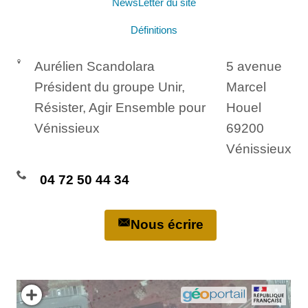
NewsLetter du site
Définitions
Aurélien Scandolara
5 avenue
Président du groupe Unir,
Marcel
Résister, Agir Ensemble pour
Houel
Vénissieux
69200
Vénissieux
04 72 50 44 34
Nous écrire