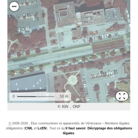
©
2008-2026 , Elus communistes et apparentés de Vénissieux
•
Mentions légales
obligatoires (
CNIL
et
LcEN
). Tout ce qu’
il faut savoir
.
Décryptage des obligations
légales
.