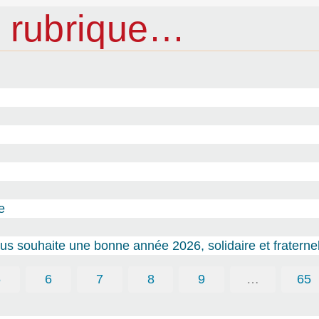
 rubrique…
e
s souhaite une bonne année 2026, solidaire et fraternel
5
6
7
8
9
…
65