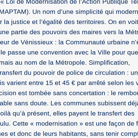
 « Loi de Modernisation de l’Action Publique Ter
 (MAPTAM). Un nom d’une simplicité qui modern
a justice et l’égalité des territoires. On en voit
’une partie des pouvoirs des maires vers la Mét
aleur de Vénissieux : la Communauté urbaine n’
lle passe une convention avec la Ville pour que 
mais au nom de la Métropole. Simplification,
ansfert du pouvoir de police de circulation : u
s varient entre 15 et 45 € par arrêté selon les v
écision est tombée sans concertation : le remb
ptable sans doute. Les communes subissent déj
oilà qu’à présent, elles payent le transfert des
lu. Cette « modernisation » est une façon de f
s et donc de leurs habitants, sans tenir comp