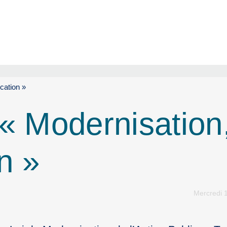
ication »
 « Modernisation
on »
Mercredi 1