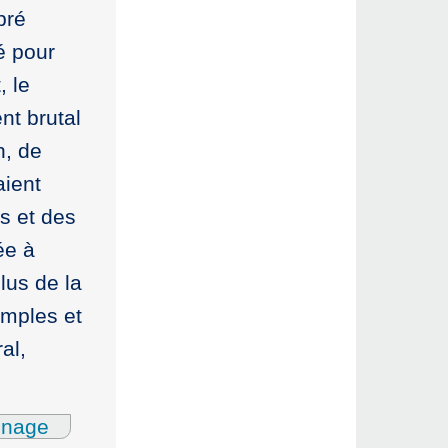
pré
é pour
, le
nt brutal
n, de
aient
s et des
ée à
lus de la
imples et
al,
gnage