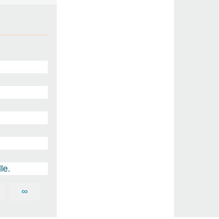
le.
∞