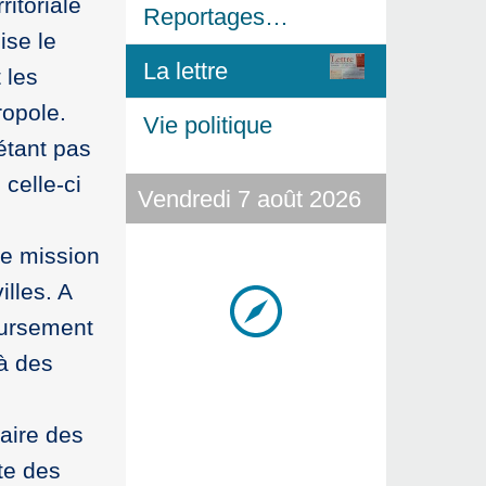
ritoriale
Reportages…
ise le
La lettre
 les
ropole.
Vie politique
étant pas
celle-ci
Vendredi 7 août 2026
ne mission
illes. A
oursement
à des
aire des
te des