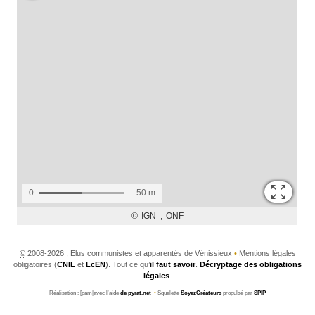
©
2008-2026 , Elus communistes et apparentés de Vénissieux
•
Mentions légales
obligatoires (
CNIL
et
LcEN
). Tout ce qu’
il faut savoir
.
Décryptage des obligations
légales
.
Réalisation : [pam|avec l’aide
de pyrat.net
•
Squelette
SoyezCréateurs
propulsé par
SPIP