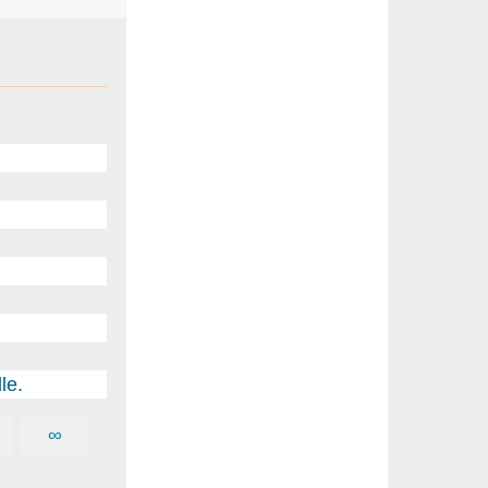
le.
∞