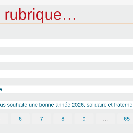
 rubrique…
e
s souhaite une bonne année 2026, solidaire et fraternel
5
6
7
8
9
…
65