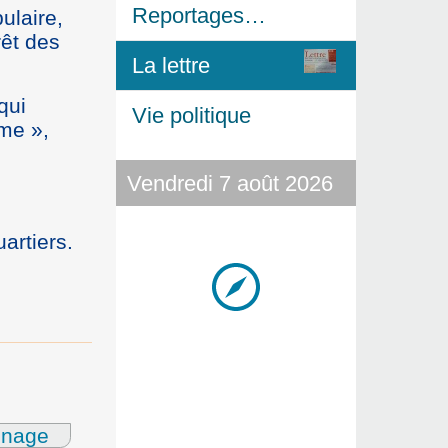
Reportages…
ulaire,
rêt des
La lettre
qui
Vie politique
ême »,
Vendredi 7 août 2026
artiers.
gnage