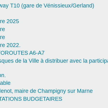
mway T10 (gare de Vénissieux/Gerland)
ire 2025
ire
ire
ire 2022.
OROUTES A6-A7
es de la Ville à distribuer avec la particip
on.
able
denot, maire de Champigny sur Marne
TATIONS BUDGETAIRES