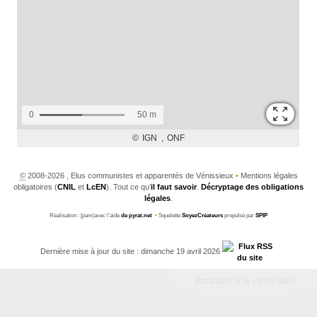
©
2008-2026 , Elus communistes et apparentés de Vénissieux
•
Mentions légales
obligatoires (
CNIL
et
LcEN
). Tout ce qu’
il faut savoir
.
Décryptage des obligations
légales
.
Réalisation : [pam|avec l’aide
de pyrat.net
•
Squelette
SoyezCréateurs
propulsé par
SPIP
Dernière mise à jour du site : dimanche 19 avril 2026
Participez à la vie du site !