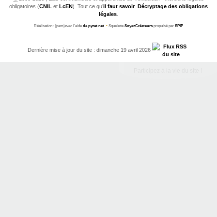
obligatoires (
CNIL
et
LcEN
). Tout ce qu’
il faut savoir
.
Décryptage des obligations
légales
.
Réalisation : [pam|avec l’aide
de pyrat.net
•
Squelette
SoyezCréateurs
propulsé par
SPIP
Dernière mise à jour du site : dimanche 19 avril 2026
Participez à la vie du site !