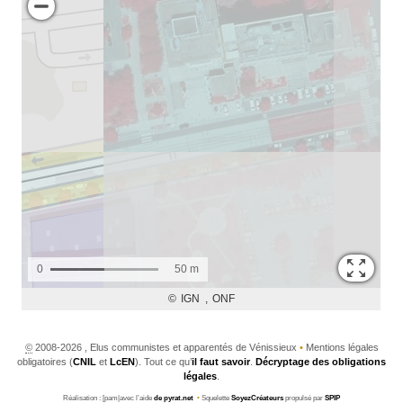
©
2008-2026 , Elus communistes et apparentés de Vénissieux
•
Mentions légales
obligatoires (
CNIL
et
LcEN
). Tout ce qu’
il faut savoir
.
Décryptage des obligations
légales
.
Réalisation : [pam|avec l’aide
de pyrat.net
•
Squelette
SoyezCréateurs
propulsé par
SPIP