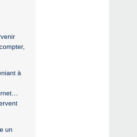
rvenir
 compter,
éniant à
ternet…
ervent
te un