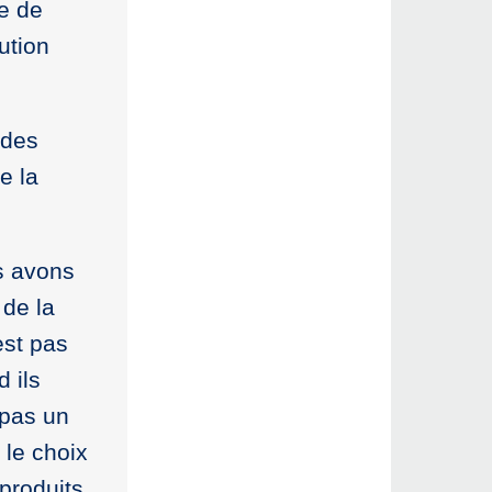
ce de
lution
 des
e la
us avons
 de la
’est pas
d ils
 pas un
 le choix
 produits