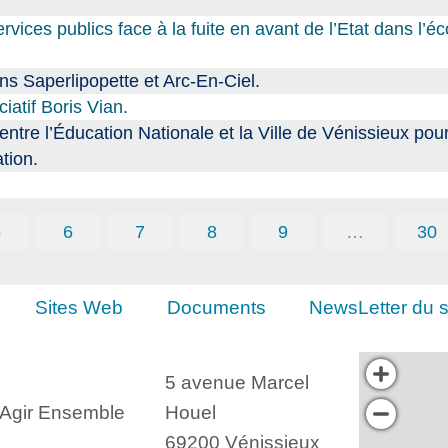
ices publics face à la fuite en avant de l’Etat dans l’
s Saperlipopette et Arc-En-Ciel.
atif Boris Vian.
 l’Éducation Nationale et la Ville de Vénissieux pour
tion.
5
6
7
8
9
…
30
Sites Web
Documents
NewsLetter du s
5 avenue Marcel
, Agir Ensemble
Houel
69200 Vénissieux