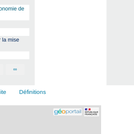
économie de
 la mise
∞
ite
Définitions