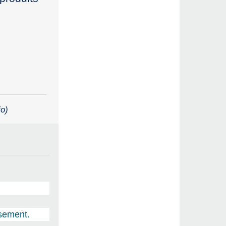
io)
ssement.