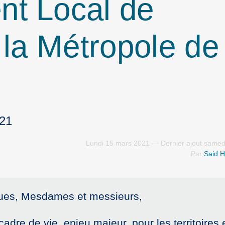
nt Local de
 la Métropole de
021
Lundi 15 mars 2021 — Dernier ajout samed
Par
Said H
ues, Mesdames et messieurs,
adre de vie, enjeu majeur, pour les territoires 