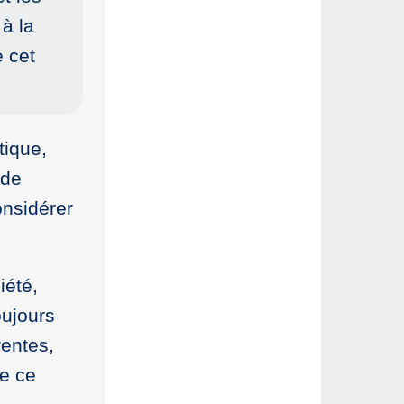
à la
e cet
tique,
 de
onsidérer
iété,
oujours
rentes,
e ce