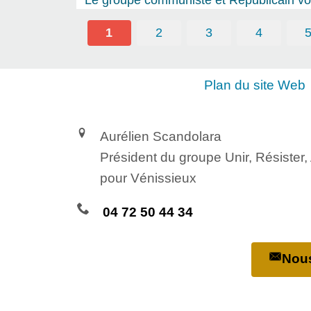
1
2
3
4
Plan du site Web
Aurélien Scandolara
Président du groupe Unir, Résister
pour Vénissieux
04 72 50 44 34
Nous