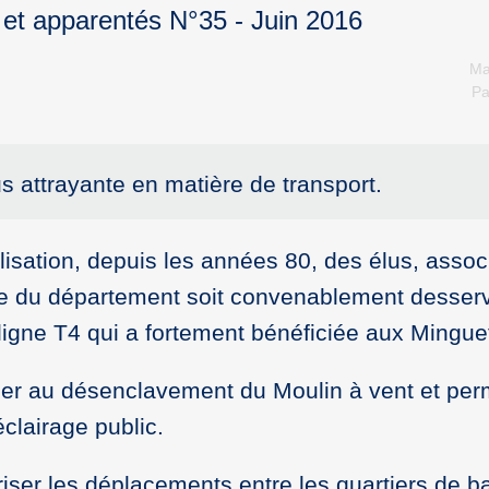
 et apparentés N°35 - Juin 2016
Ma
P
us attrayante en matière de transport.
lisation, depuis les années 80, des élus, assoc
ille du département soit convenablement desser
 ligne T4 qui a fortement bénéficiée aux Mingue
buer au désenclavement du Moulin à vent et per
clairage public.
riser les déplacements entre les quartiers de b