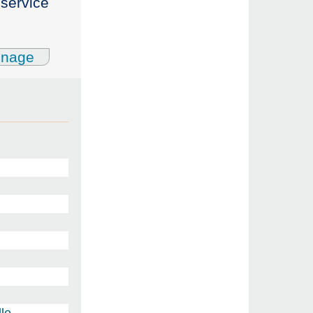
 service
gnage
le.