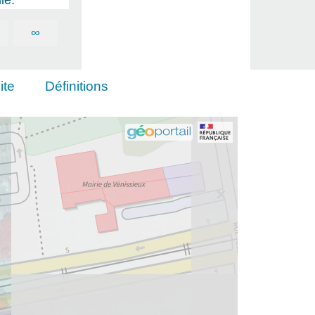
∞
ite
Définitions