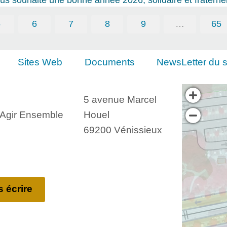
5
6
7
8
9
…
65
Sites Web
Documents
NewsLetter du s
5 avenue Marcel
, Agir Ensemble
Houel
69200 Vénissieux
 écrire