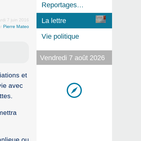
Reportages…
La lettre
rdi 7 juin 2016
ar
Pierre Mateo
Vie politique
Vendredi 7 août 2026
iations et
vie avec
ttes.
mettra
anlieue ou