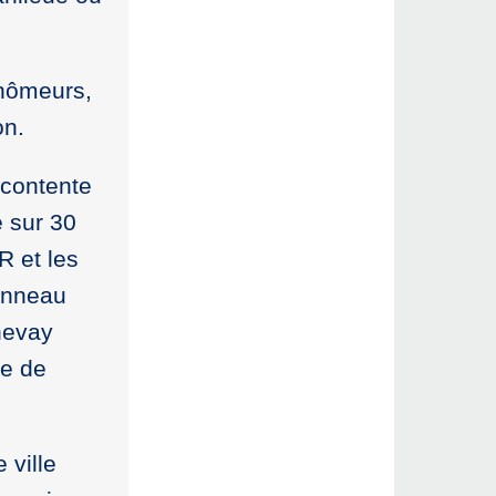
chômeurs,
on.
contente
e sur 30
R et les
anneau
nevay
te de
 ville