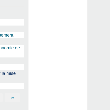
ssement.
économie de
 la mise
∞