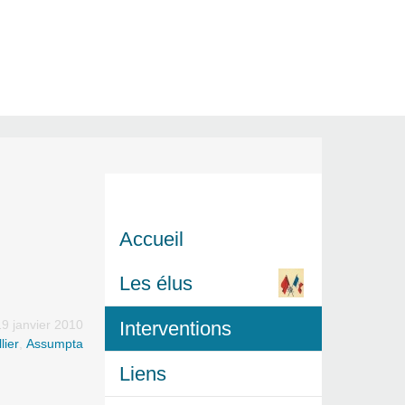
Accueil
Les élus
Interventions
9 janvier 2010
lier
,
Assumpta
Liens