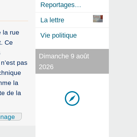
Reportages…
La lettre
 la rue
Vie politique
t. Ce
s
Dimanche 9 août
 n’est pas
2026
echnique
omme la
te de la
gnage