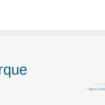
rque
Mardi 1
Par
Henri Thivil