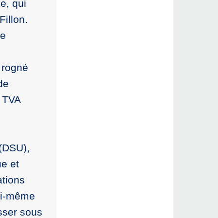
e, qui
illon.
de
 rogné
de
a TVA
e
 (DSU),
e et
ations
 lui-même
asser sous