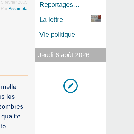
 9 février 2009
Reportages…
Par
Assumpta
La lettre
Vie politique
Jeudi 6 août 2026
nnelle
s les
s sombres
qualité
ité