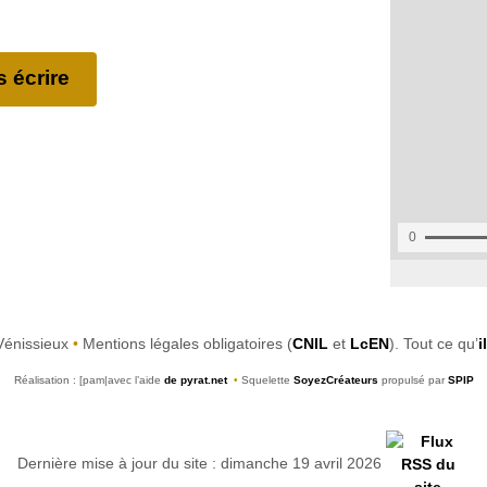
 écrire
Vénissieux
•
Mentions légales obligatoires (
CNIL
et
LcEN
). Tout ce qu’
i
Réalisation : [pam|avec l’aide
de pyrat.net
•
Squelette
SoyezCréateurs
propulsé par
SPIP
Dernière mise à jour du site : dimanche 19 avril 2026