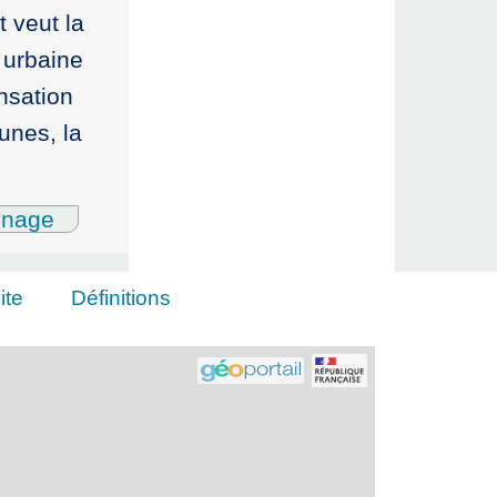
t veut la
 urbaine
ensation
unes, la
gnage
ite
Définitions