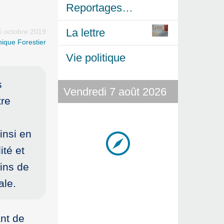
Reportages…
La lettre
5 octobre 2019
ique Forestier
Vie politique
s
Vendredi 7 août 2026
tre
insi en
ité et
oins de
ale.
ant de