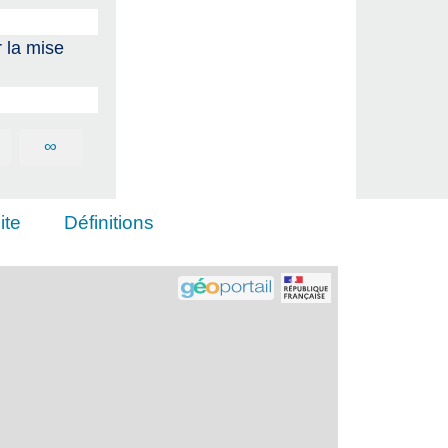
 la mise
∞
ite
Définitions