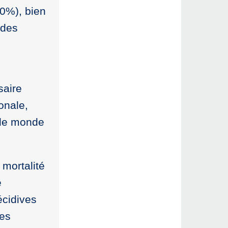
50%), bien
 des
saire
onale,
 le monde
 mortalité
é
écidives
ces