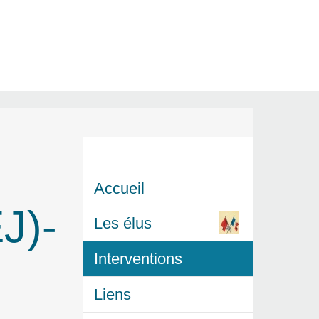
Accueil
J)-
Les élus
Interventions
Liens