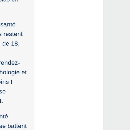
 santé
s restent
e de 18,
 rendez-
thologie et
ins !
 se
t.
nté
se battent