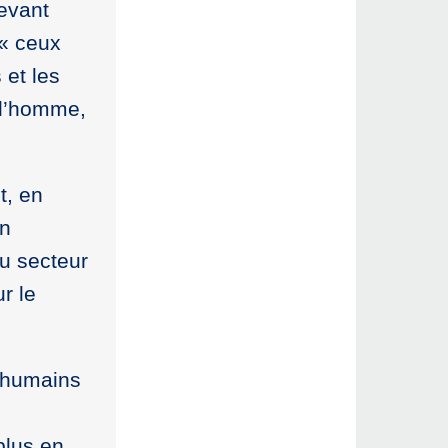
devant
 « ceux
 et les
e l’homme,
t, en
en
du secteur
r le
s humains
plus en