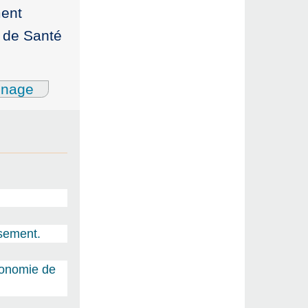
ment
e de Santé
gnage
ssement.
économie de