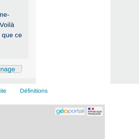
mme-
Voilà
s que ce
gnage
ite
Définitions