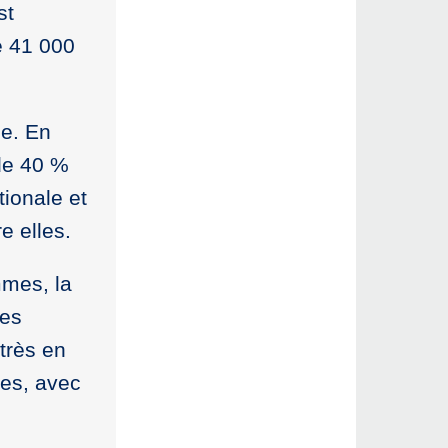
st
e 41 000
le. En
 de 40 %
ionale et
e elles.
mmes, la
des
très en
es, avec