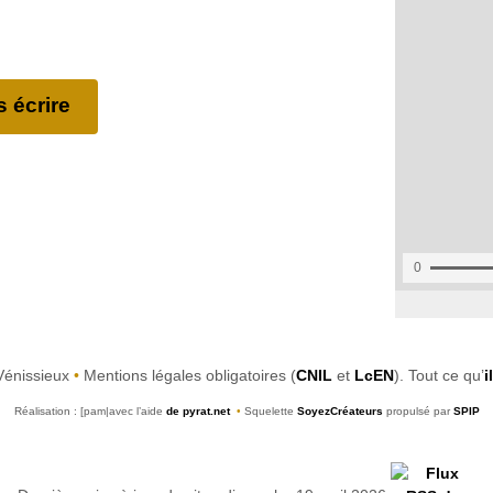
 écrire
Vénissieux
•
Mentions légales obligatoires (
CNIL
et
LcEN
). Tout ce qu’
i
Réalisation : [pam|avec l’aide
de pyrat.net
•
Squelette
SoyezCréateurs
propulsé par
SPIP