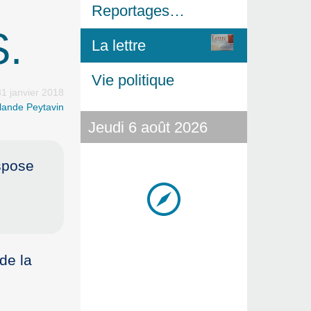
Reportages…
.
La lettre
Vie politique
31 janvier 2018
lande Peytavin
Jeudi 6 août 2026
ispose
de la