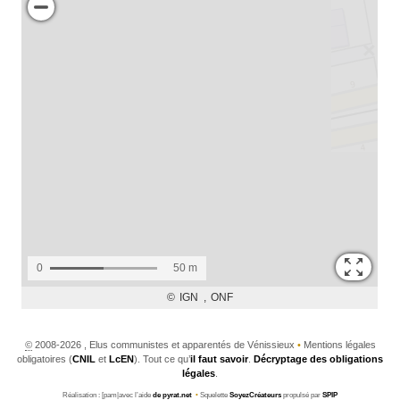
©
2008-2026 , Elus communistes et apparentés de Vénissieux
•
Mentions légales
obligatoires (
CNIL
et
LcEN
). Tout ce qu’
il faut savoir
.
Décryptage des obligations
légales
.
Réalisation : [pam|avec l’aide
de pyrat.net
•
Squelette
SoyezCréateurs
propulsé par
SPIP