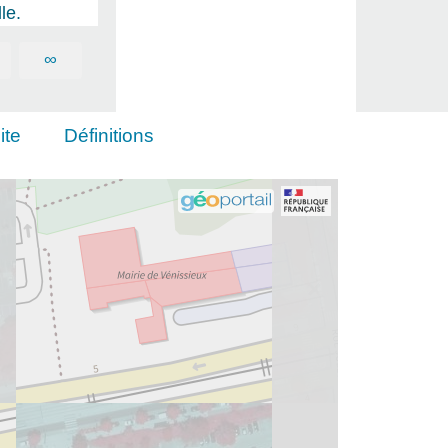
le.
∞
ite
Définitions