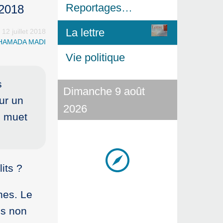
Reportages…
 2018
La lettre
 12 juillet 2018
AHAMADA MADI
Vie politique
s
Dimanche 9 août
ur un
2026
e muet
its ?
nes. Le
es non