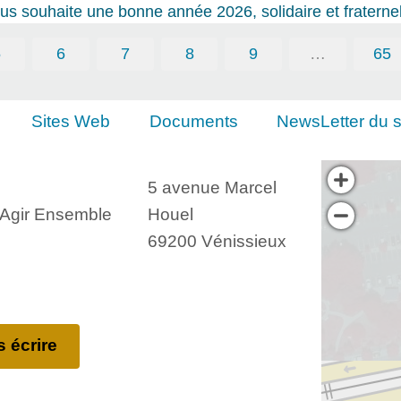
s souhaite une bonne année 2026, solidaire et fraternel
5
6
7
8
9
…
65
Sites Web
Documents
NewsLetter du s
5 avenue Marcel
, Agir Ensemble
Houel
69200 Vénissieux
 écrire