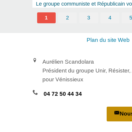
Le groupe communiste et Républicain vou
1
2
3
4
Plan du site Web
Aurélien Scandolara
Président du groupe Unir, Résister
pour Vénissieux
04 72 50 44 34
Nous