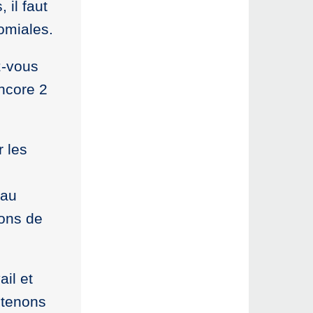
 il faut
omiales.
z-vous
encore 2
r les
 au
ions de
ail et
utenons