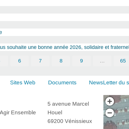
e
s souhaite une bonne année 2026, solidaire et fraternel
5
6
7
8
9
…
65
Sites Web
Documents
NewsLetter du s
5 avenue Marcel
, Agir Ensemble
Houel
69200 Vénissieux