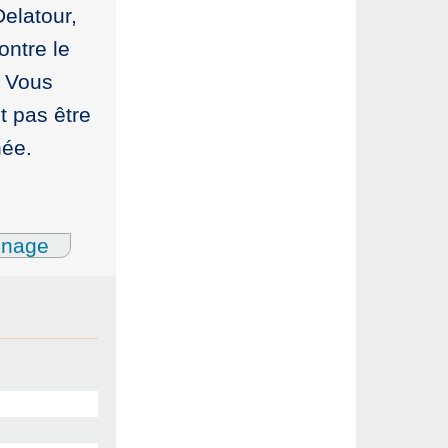
elatour,
ontre le
. Vous
t pas être
née.
gnage