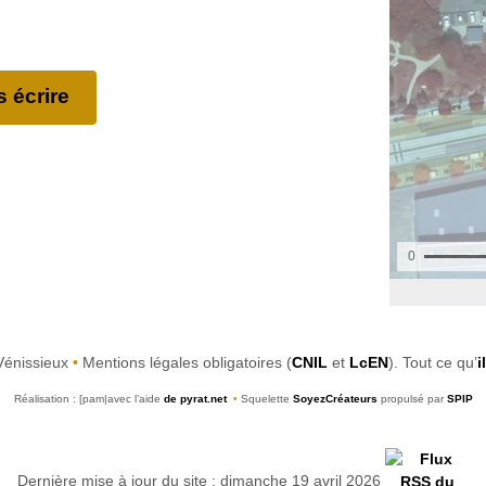
 écrire
Vénissieux
•
Mentions légales obligatoires (
CNIL
et
LcEN
). Tout ce qu’
i
Réalisation : [pam|avec l’aide
de pyrat.net
•
Squelette
SoyezCréateurs
propulsé par
SPIP
Dernière mise à jour du site : dimanche 19 avril 2026