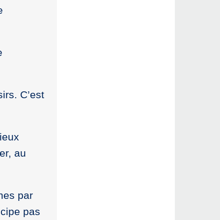
e
e
irs. C’est
ieux
er, au
ches par
icipe pas