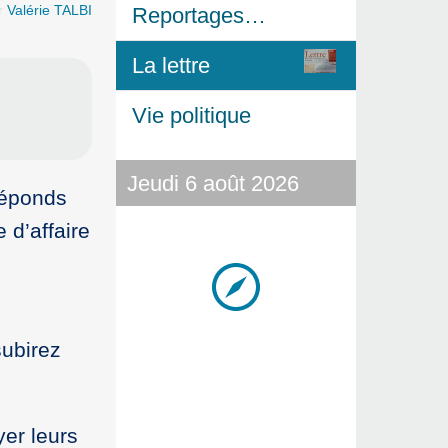
r
Valérie TALBI
Reportages…
La lettre
Vie politique
Jeudi 6 août 2026
réponds
 d’affaire
subirez
yer leurs