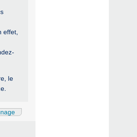
us
 effet,
ndez-
e, le
ce.
gnage