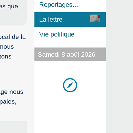
Reportages…
res que
La lettre
Vie politique
cal de la
 nous
Samedi 8 août 2026
stons
hage nous
pales,