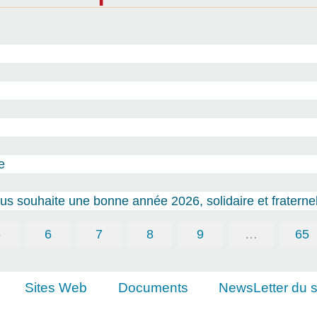
e
s souhaite une bonne année 2026, solidaire et fraternel
5
6
7
8
9
…
65
Sites Web
Documents
NewsLetter du s