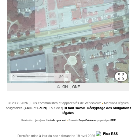
©
2008-2026 , Elus communistes et apparentés de Vénissieux
•
Mentions légales
obligatoires (
CNIL
et
LcEN
). Tout ce qu’
il faut savoir
.
Décryptage des obligations
légales
.
Réalisation : [pam|avec l’aide
de pyrat.net
•
Squelette
SoyezCréateurs
propulsé par
SPIP
Dernière mise à jour du site : dimanche 19 avril 2026