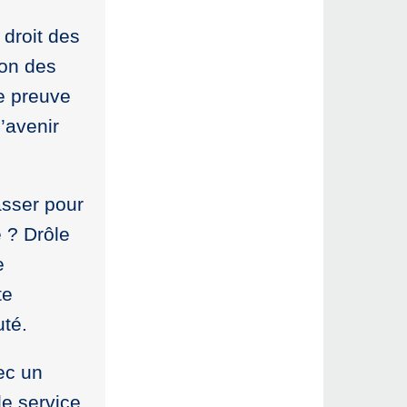
 droit des
ion des
e preuve
’avenir
asser pour
e ? Drôle
e
te
uté.
ec un
le service