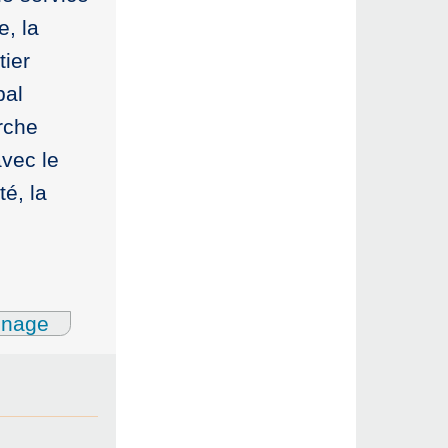
e, la
tier
pal
arche
avec le
é, la
gnage