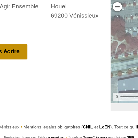
, Agir Ensemble
Houel
69200 Vénissieux
 écrire
Vénissieux
•
Mentions légales obligatoires (
CNIL
et
LcEN
). Tout ce qu’
i
Réalisation : [pam|avec l’aide
de pyrat.net
•
Squelette
SoyezCréateurs
propulsé par
SPIP