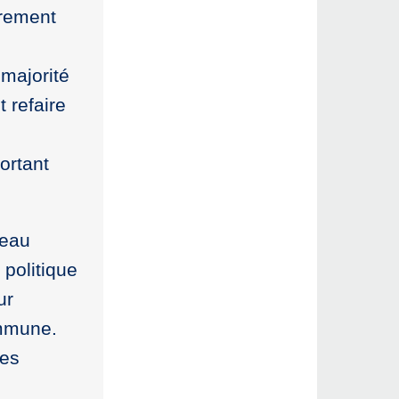
ûrement
 majorité
t refaire
ortant
veau
politique
ur
ommune.
les