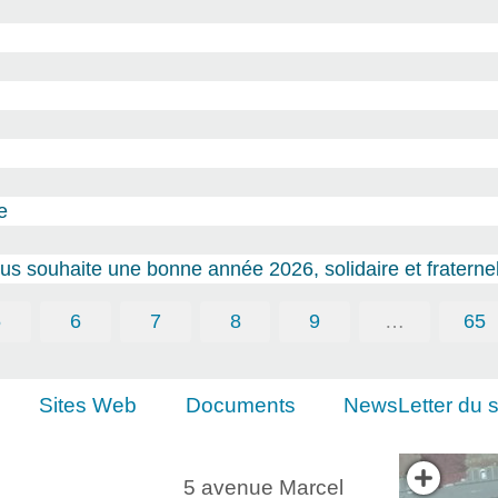
e
s souhaite une bonne année 2026, solidaire et fraternel
5
6
7
8
9
…
65
Sites Web
Documents
NewsLetter du s
5 avenue Marcel