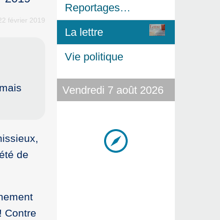
Reportages…
22 février 2019
La lettre
Vie politique
 mais
Vendredi 7 août 2026
issieux,
iété de
rnement
! Contre