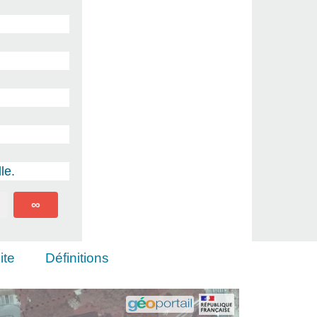
le.
∞
ite
Définitions