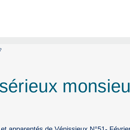
?
 sérieux monsieu
 et apparentés de Vénissieux N°51- Févrie