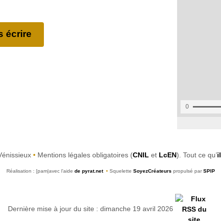
 écrire
Vénissieux
•
Mentions légales obligatoires (
CNIL
et
LcEN
). Tout ce qu’
i
Réalisation : [pam|avec l’aide
de pyrat.net
•
Squelette
SoyezCréateurs
propulsé par
SPIP
Dernière mise à jour du site : dimanche 19 avril 2026