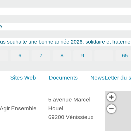
e
s souhaite une bonne année 2026, solidaire et fraternel
5
6
7
8
9
…
65
Sites Web
Documents
NewsLetter du s
5 avenue Marcel
, Agir Ensemble
Houel
69200 Vénissieux