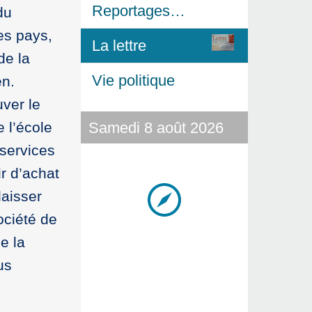
Reportages…
du
es pays,
La lettre
de la
Vie politique
en.
ver le
Samedi 8 août 2026
e l’école
 services
r d’achat
laisser
ociété de
e la
us