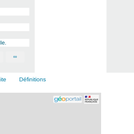
le.
∞
ite
Définitions