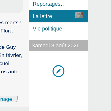
Reportages…
La lettre
es morts !
Vie politique
 Flora
Samedi 8 août 2026
 de Guy
n février,
cueil
ros anti-
s
gnage