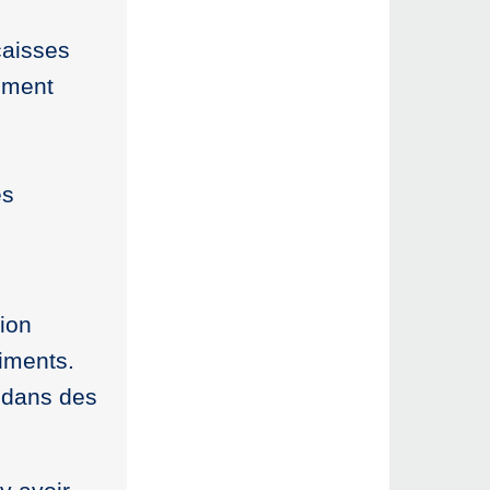
caisses
sement
es
tion
iments.
t dans des