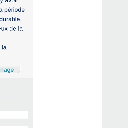
y avoir
a période
durable,
eux de la
 la
gnage