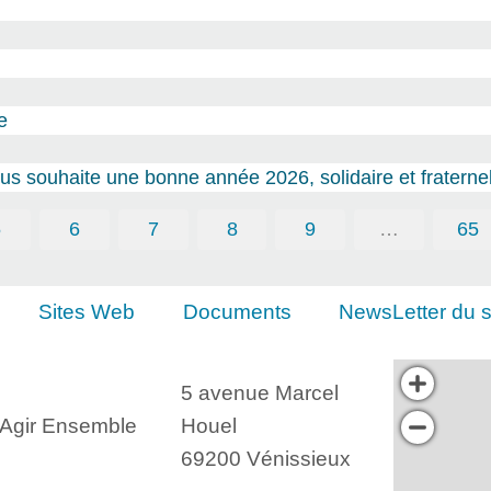
e
s souhaite une bonne année 2026, solidaire et fraternel
5
6
7
8
9
…
65
Sites Web
Documents
NewsLetter du s
5 avenue Marcel
, Agir Ensemble
Houel
69200 Vénissieux