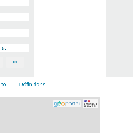
le.
∞
ite
Définitions