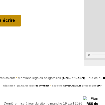
 écrire
Vénissieux
•
Mentions légales obligatoires (
CNIL
et
LcEN
). Tout ce qu’
i
Réalisation : [pam|avec l’aide
de pyrat.net
•
Squelette
SoyezCréateurs
propulsé par
SPIP
Dernière mise à jour du site : dimanche 19 avril 2026