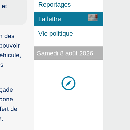
Reportages…
 et
La lettre
Vie politique
on des
 pouvoir
Samedi 8 août 2026
éhicule,
es
açade
rbone
fert de
e,