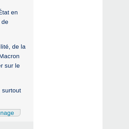
État en
 de
ité, de la
 Macron
r sur le
 surtout
gnage