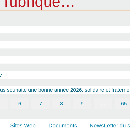
 rubrique…
e
s souhaite une bonne année 2026, solidaire et fraternel
5
6
7
8
9
…
65
Sites Web
Documents
NewsLetter du s