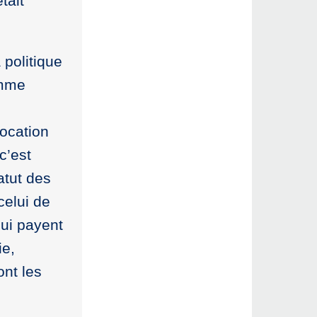
tait
 politique
omme
vocation
c’est
atut des
celui de
qui payent
ie,
ont les