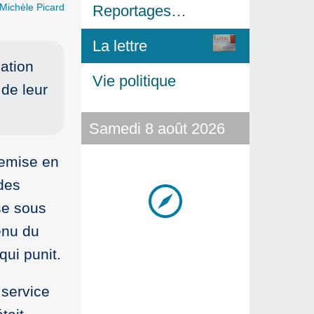
Michèle Picard
Reportages…
La lettre
sation
Vie politique
 de leur
Samedi 8 août 2026
remise en
 des
ise sous
tenu du
 qui punit.
 service