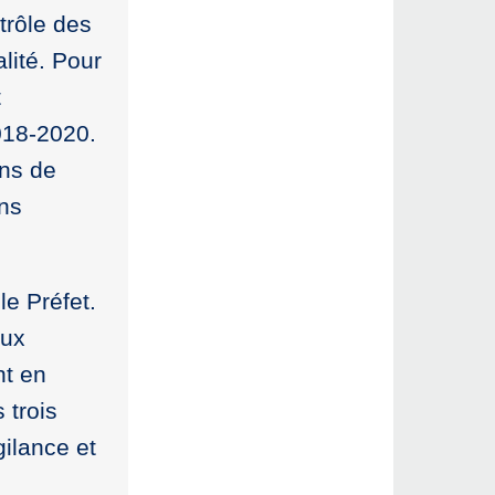
trôle des
lité. Pour
t
2018-2020.
ons de
ons
le Préfet.
aux
nt en
 trois
ilance et