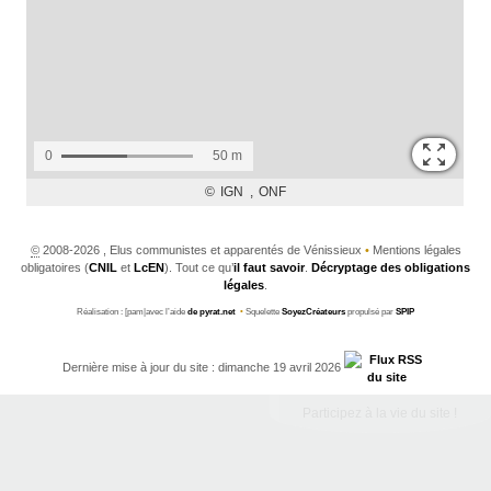
©
2008-2026 , Elus communistes et apparentés de Vénissieux
•
Mentions légales
obligatoires (
CNIL
et
LcEN
). Tout ce qu’
il faut savoir
.
Décryptage des obligations
légales
.
Réalisation : [pam|avec l’aide
de pyrat.net
•
Squelette
SoyezCréateurs
propulsé par
SPIP
Dernière mise à jour du site : dimanche 19 avril 2026
Participez à la vie du site !