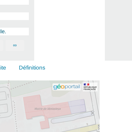
le.
∞
ite
Définitions