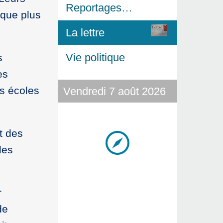
Reportages…
 que plus
La lettre
Vie politique
s
es
s écoles
Vendredi 7 août 2026
t des
les
r
de