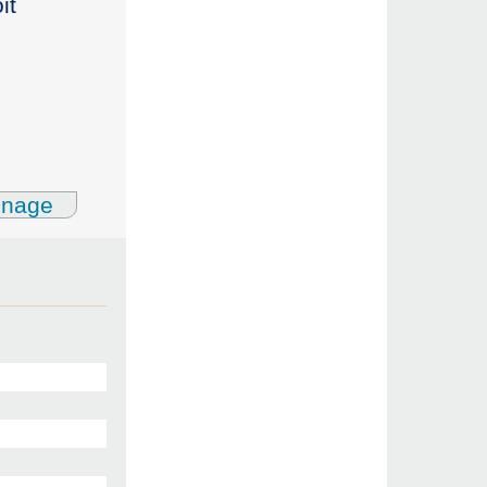
it
gnage