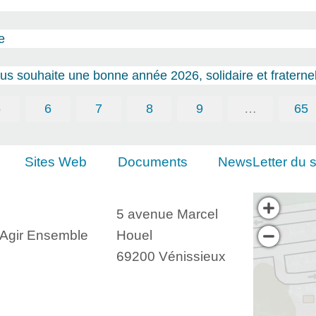
e
s souhaite une bonne année 2026, solidaire et fraternel
5
6
7
8
9
…
65
Sites Web
Documents
NewsLetter du s
5 avenue Marcel
, Agir Ensemble
Houel
69200 Vénissieux