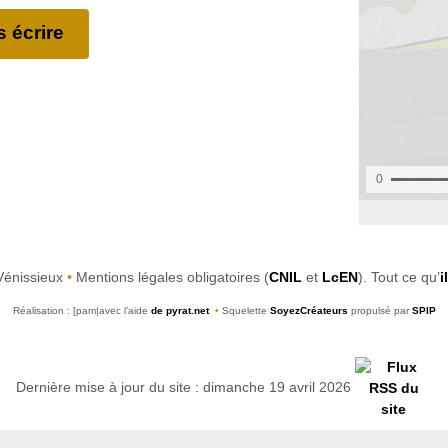
 écrire
Vénissieux
•
Mentions légales obligatoires (
CNIL
et
LcEN
). Tout ce qu’
i
Réalisation : [pam|avec l’aide
de pyrat.net
•
Squelette
SoyezCréateurs
propulsé par
SPIP
Dernière mise à jour du site : dimanche 19 avril 2026