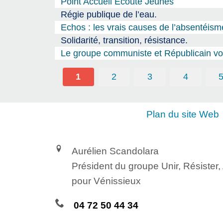
Point Accueil Écoute Jeunes
Régie publique de l’eau.
Echos : les vrais causes de l’absentéism
Solidarité, transition, résistance.
Le groupe communiste et Républicain vou
1
2
3
4
Plan du site Web
Aurélien Scandolara
Président du groupe Unir, Résister
pour Vénissieux
04 72 50 44 34